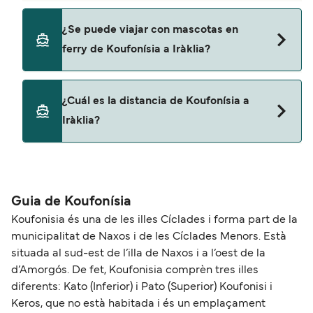
Small Cyclades Lines
Sí, puedes viajar con un vehículo de Koufonísia a
¿Se puede viajar con mascotas en
Iràklia con
ferry de Koufonísia a Iràklia?
Blue Star Ferries
Sí, podrás viajar con mascotas a bordo en tu
¿Cuál es la distancia de Koufonísia a
ferry. Puede que necesites el pasaporte de tus
Iràklia?
mascotas y otros documentos. Actualmente
puedes viajar con mascotas con:
La distancia entre Koufonísia y Iràklia es de
Blue Star Ferries
aproximadamente 9 millas.
Guia de Koufonísia
Koufonisia és una de les illes Cíclades i forma part de la
municipalitat de Naxos i de les Cíclades Menors. Està
situada al sud-est de l’illa de Naxos i a l’oest de la
d’Amorgós. De fet, Koufonisia comprèn tres illes
diferents: Kato (Inferior) i Pato (Superior) Koufonisi i
Keros, que no està habitada i és un emplaçament