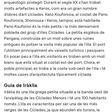
arqueològic protegit. Durant el segle XX s’han trobat
molts artefactes a Keros, com ara un gran nombre
d’obres d’art cíclades. Kato Koufonisia, al costat de Pano
Koufonisia, Shoinousa i Keros, tampoc està habitada.
Pano Koufonisi és la més petita i la més densament
poblada del grup d’illes Cíclades. La petita esglèsia de
Pangaia, construïda en un moll sobre unes ruïnes
antigues és potser la visita més popular de l’illa. El port
l’utilitzen principalment els vaixells turístics i pesquers.
En posar peu a l’illa els visitants es troben amb un molí
blanc que està situat al costat est del port. Chora, el
poble principal, es troba a la costa sud-oest de l’illa i té
moltes cases d’arquitectuta típicament cíclada.
Guia de Iràklia
Iràklia és una illa grega petita situada a la banda oest de
l’arxipèlag de les Cíclades Menors i té uns 100 habitants
només. L’illa es caracteritza per ser una de les més
verges de les Cíclades, ja que abunden els turons, la