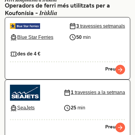
Ferri Koufonísia a Iràklia
Operadors de ferri més utilitzats per a
Schweiz (DE)
Norge
Iràklia
Koufonísia -
Україна
Indonesia
3
travessies setmanals
المغرب
Maroc (FR)
Blue Star Ferries
50
min
des de 4 €
Preu
1
travessies a la setmana
SeaJets
25
min
Preu