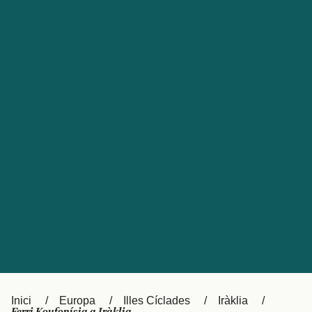
Česká republika
Australia
España
New Zealand
France
日本
Sverige
Ireland
Danmark
中国
Türkiye
العربية
UK
Österreich (DE)
Italia
Canada (FR)
Canada
België (NL)
Ελλάδα
Belgique (FR)
Inici
Europa
Illes Cíclades
Iràklia
Polska
Deutschland