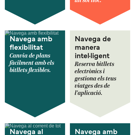
un sol lloc.
Navega amb
Navega de
flexibilitat
manera
Canvia de plans
intel·ligent
fàcilment amb els
Reserva bitllets
bitllets flexibles.
electrònics i
gestiona els teus
viatges des de
l'aplicació.
Navega al
Navega amb