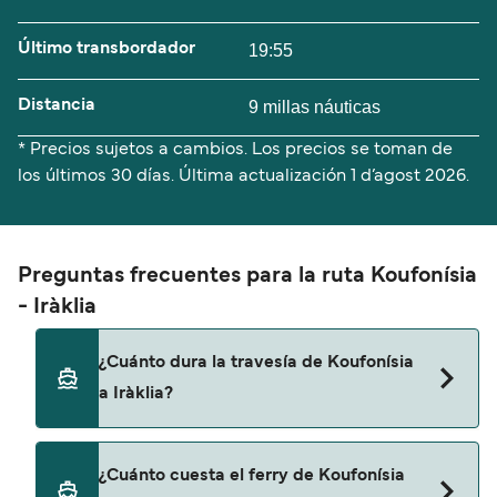
Último transbordador
19:55
Distancia
9 millas náuticas
* Precios sujetos a cambios. Los precios se toman de
los últimos 30 días. Última actualización
1 d’agost 2026.
Preguntas frecuentes para la ruta Koufonísia
- Iràklia
¿Cuánto dura la travesía de Koufonísia
a Iràklia?
El tiempo de la travesía en ferry de Koufonísia a
¿Cuánto cuesta el ferry de Koufonísia
Iràklia es de aproximadamente 50 minutos. La