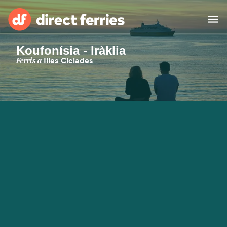
Koufonísia - Iràklia
Països
Ferris a
Illes Cíclades
Bitllets de Ferry
Cercador de rutes i ports
Allotjament
Ferris
Catalan
El meu compte
United States
Suisse (FR)
Atenció al client
Россия
Portugal
대한민국
Suomi
Slovensko
Nederland