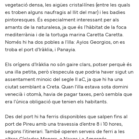
vegetació densa, les aigües cristal·línes (entre les quals
es troben alguns naufragis al llit del mar) i les badies
pintoresques. És especialment interessant per als
amants de la naturalesa, ja que és l’hàbitat de la foca
mediterrània i de la tortuga marina Caretta Caretta.
Només hi ha dos pobles a l’illa: Ayios Georgios, on es
troba el port d’Iràklia, i Panayia.
Els orígens d’Iràklia no són gaire clars, potser perquè és
una illa petita, però s’especula que podria haver sigut un
assentament minoic del segle II aC, ja que hi ha una
ciutat semblant a Creta. Quan l’illa estava sota domini
venecià i otomà, havia de pagar taxes, però sembla que
era l’única obligació que tenien els habitants.
Des del port hi ha ferris disponibles que salpen fins al
port de Pireu amb una travessia d’entre 8 i 10 hores,
segons l’itinerari. També operen serveis de ferri a les