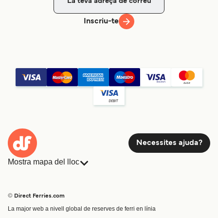
Inscriu-te
Necessites ajuda?
Mostra mapa del lloc
Ferris
Reserves
Països
Allotjament
© Direct Ferries.com
Atenció al client
Càrrega
La major web a nivell global de reserves de ferri en línia
Cercador de rutes i ports
Mini Creuer