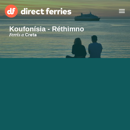
Koufonísia - Réthimno
Països
Ferris a
Creta
Bitllets de Ferry
Cercador de rutes i ports
Allotjament
Ferris
Catalan
El meu compte
United States
Suisse (FR)
Atenció al client
Россия
Portugal
대한민국
Suomi
Slovensko
Nederland