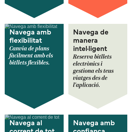
Navega amb
Navega de
flexibilitat
manera
Canvia de plans
intel·ligent
fàcilment amb els
Reserva bitllets
bitllets flexibles.
electrònics i
gestiona els teus
viatges des de
l'aplicació.
Navega al
Navega amb
corrent de tot
confiança