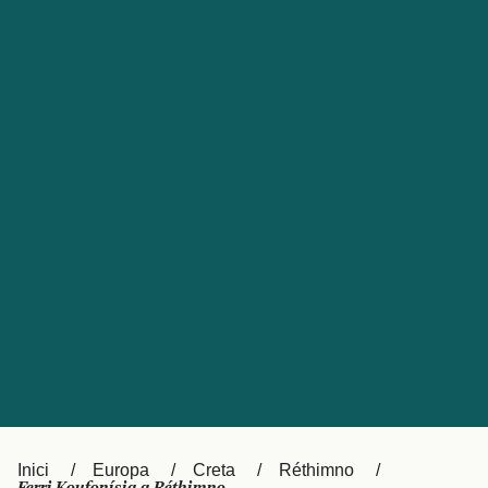
Česká republika
Australia
España
New Zealand
France
日本
Sverige
Ireland
Danmark
中国
Türkiye
العربية
UK
Österreich (DE)
Italia
Canada (FR)
Canada
België (NL)
Ελλάδα
Belgique (FR)
Inici
Europa
Creta
Réthimno
Polska
Deutschland