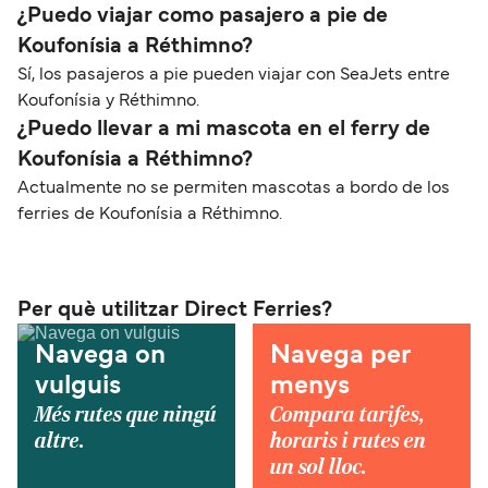
¿Puedo viajar como pasajero a pie de
Koufonísia a Réthimno?
Sí, los pasajeros a pie pueden viajar con SeaJets entre
Koufonísia y Réthimno.
¿Puedo llevar a mi mascota en el ferry de
Koufonísia a Réthimno?
Actualmente no se permiten mascotas a bordo de los
ferries de Koufonísia a Réthimno.
Per què utilitzar Direct Ferries?
Navega on
Navega per
vulguis
menys
Més rutes que ningú
Compara tarifes,
altre.
horaris i rutes en
un sol lloc.