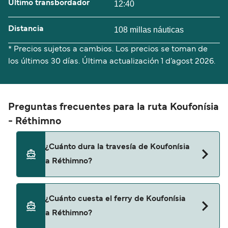
Último transbordador
12:40
Distancia
108 millas náuticas
* Precios sujetos a cambios. Los precios se toman de
los últimos 30 días. Última actualización
1 d’agost 2026.
Preguntas frecuentes para la ruta Koufonísia
- Réthimno
¿Cuánto dura la travesía de Koufonísia
a Réthimno?
El tiempo de la travesía en ferry de Koufonísia a
¿Cuánto cuesta el ferry de Koufonísia
Réthimno es de aproximadamente 6 horas 40
a Réthimno?
minutos. La duración de la travesía puede variar