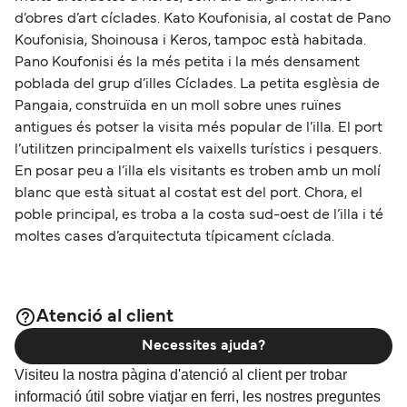
d’obres d’art cíclades. Kato Koufonisia, al costat de Pano
Koufonisia, Shoinousa i Keros, tampoc està habitada.
Pano Koufonisi és la més petita i la més densament
poblada del grup d’illes Cíclades. La petita esglèsia de
Pangaia, construïda en un moll sobre unes ruïnes
antigues és potser la visita més popular de l’illa. El port
l’utilitzen principalment els vaixells turístics i pesquers.
En posar peu a l’illa els visitants es troben amb un molí
blanc que està situat al costat est del port. Chora, el
poble principal, es troba a la costa sud-oest de l’illa i té
moltes cases d’arquitectuta típicament cíclada.
Atenció al client
Necessites ajuda?
Visiteu la nostra pàgina d'atenció al client per trobar
informació útil sobre viatjar en ferri, les nostres preguntes