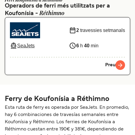
Ferri Koufonísia a Réthimno
Operadors de ferri més utilitzats per a
Schweiz (DE)
Norge
Réthimno
Koufonísia -
Україна
Indonesia
2
travessies setmanals
المغرب
Maroc (FR)
SeaJets
6
h
40
min
Preu
Ferry de Koufonísia a Réthimno
Esta ruta de ferry es operada por SeaJets. En promedio,
hay 6 combinaciones de travesías semanales entre
Koufonísia y Réthimno. Los ferries de Koufonísia a
Réthimno cuestan entre 190€ y 381€, dependiendo de