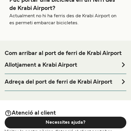
Puc portar una bicicleta en un ferri des
de Krabi Airport?
Actualment no hi ha ferris des de Krabi Airport on
es permeti embarcar bicicletes.
Com arribar al port de ferri de Krabi Airport
Allotjament a Krabi Airport
Si vols passar una nit abans o després del teu viatge a
prop del port de ferri de Krabi Airport o busques allotjament
Adreça del port de ferri de Krabi Airport
durant tota la teva estada, visita la nostra pàgina de
133 Petchkasem Rd, Nuea Khlong, Nuea Khlong District,
per als millors preus en
Allotjament a Krabi Airport
Krabi 81130, Thailand
allotjament i una de les seleccions més àmplies a internet.
Atenció al client
Necessites ajuda?