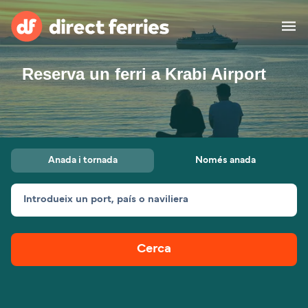
Reserva un ferri a Krabi Airport
Països
Bitllets de Ferry
Cercador de rutes i ports
Allotjament
Ferris
Anada i tornada
Només anada
Catalan
Introdueix un port, país o naviliera
El meu compte
United States
Suisse (FR)
Atenció al client
Россия
Portugal
Cerca
대한민국
Suomi
Slovensko
Nederland