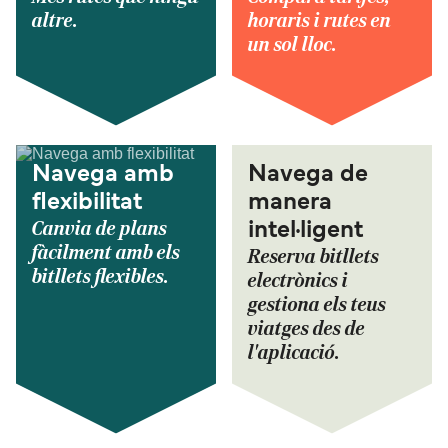
altre.
horaris i rutes en
un sol lloc.
Navega amb
Navega de
flexibilitat
manera
Canvia de plans
intel·ligent
fàcilment amb els
Reserva bitllets
bitllets flexibles.
electrònics i
gestiona els teus
viatges des de
l'aplicació.