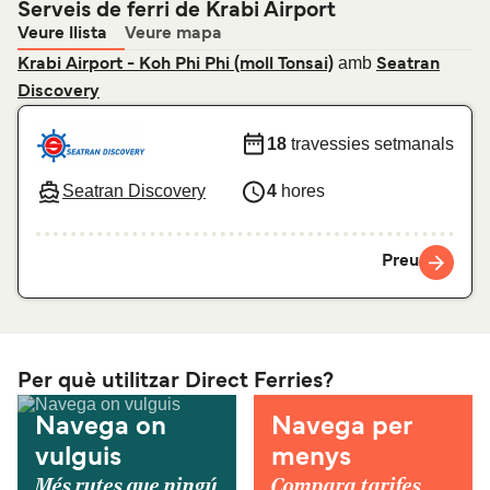
Serveis de ferri de Krabi Airport
Veure llista
Veure mapa
amb
Krabi Airport - Koh Phi Phi (moll Tonsai)
Seatran
Discovery
18
travessies setmanals
Seatran Discovery
4
hores
Preu
Per què utilitzar Direct Ferries?
Navega on
Navega per
vulguis
menys
Més rutes que ningú
Compara tarifes,