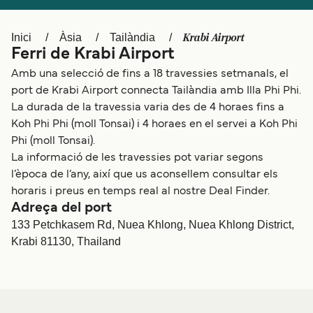
Schweiz (DE)
Norge
Krabi Airport
Inici
Àsia
Tailàndia
Україна
Indonesia
Ferri de Krabi Airport
المغرب
Maroc (FR)
Amb una selecció de fins a 18 travessies setmanals, el
port de Krabi Airport connecta Tailàndia amb Illa Phi Phi.
La durada de la travessia varia des de 4 horaes fins a
Koh Phi Phi (moll Tonsai) i 4 horaes en el servei a Koh Phi
Phi (moll Tonsai).
La informació de les travessies pot variar segons
l’època de l’any, així que us aconsellem consultar els
horaris i preus en temps real al nostre Deal Finder.
Adreça del port
133 Petchkasem Rd, Nuea Khlong, Nuea Khlong District,
Krabi 81130, Thailand