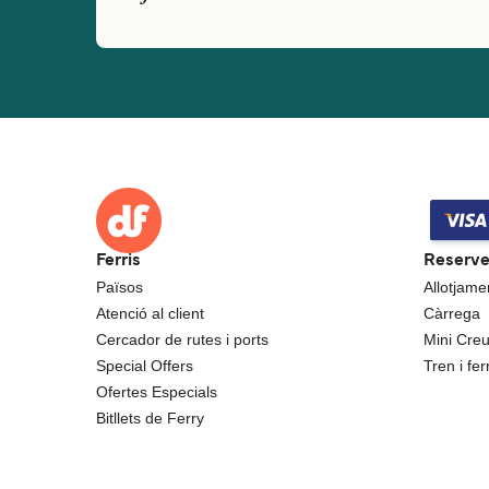
Ferris
Reserv
Països
Allotjame
Atenció al client
Càrrega
Cercador de rutes i ports
Mini Cre
Special Offers
Tren i ferr
Ofertes Especials
Bitllets de Ferry