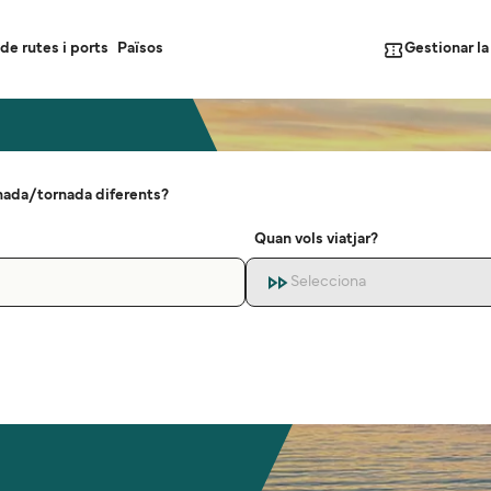
Gestionar l
de rutes i ports
Països
nada/tornada diferents?
Quan vols viatjar?
Selecciona