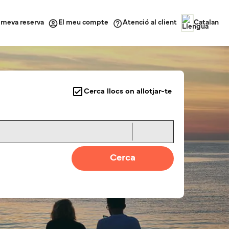
a meva reserva
Atenció al client
El meu compte
Catalan
Cerca llocs on allotjar-te
Cerca