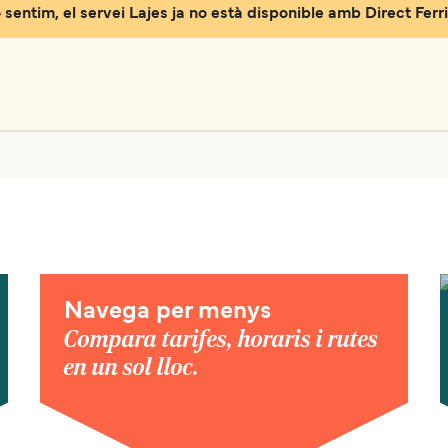
 sentim, el servei Lajes ja no està disponible amb Direct Ferri
Navega per menys
Compara tarifes, horaris i rutes
en un sol lloc.