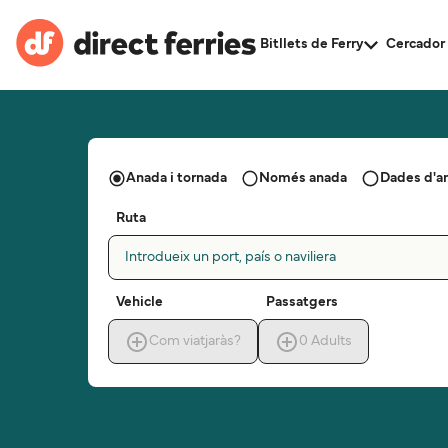
Bitllets de Ferry
Cercador 
Anada i tornada
Només anada
Dades d'a
Ruta
Introdueix un port, país o naviliera
Vehicle
Passatgers
Com viatjaràs?
0
Adults