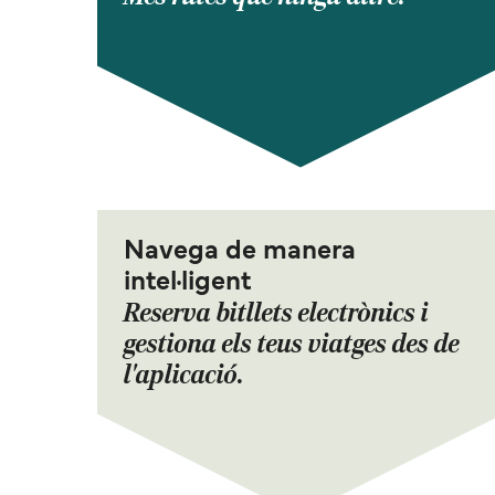
Navega de manera
intel·ligent
Reserva bitllets electrònics i
gestiona els teus viatges des de
l'aplicació.