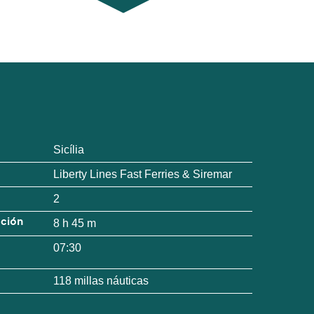
Sicília
Liberty Lines Fast Ferries & Siremar
2
ación
8 h 45 m
07:30
118 millas náuticas