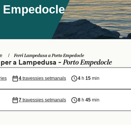
o Empedocle
Ferri Lampedusa a Porto Empedocle
e
Porto Empedocle
ts per a Lampedusa -
ries
4
travessies setmanals
4
h
15
min
7
travessies setmanals
8
h
45
min