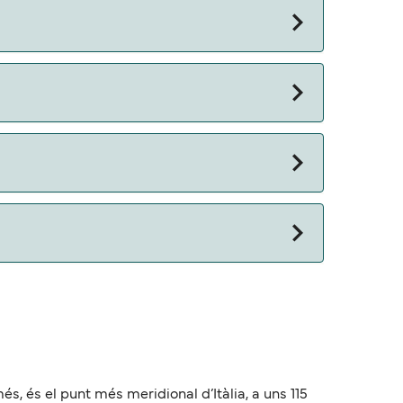
. Además, también puedes consultar nuestra
 otros documentos. Actualmente puedes viajar
s, és el punt més meridional d’Itàlia, a uns 115