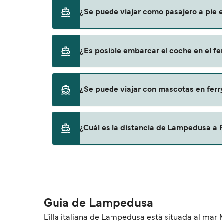
Siremar
Puedes reservar tu viaje de Lampedusa a Po
¿Se puede viajar como pasajero a pie
página de ofertas para descrubrir las últi
Sí, se puede viajar como pasajero a pie de
¿Es posible embarcar el coche en el 
Liberty Lines Fast Ferries
Siremar
Sí, puedes viajar con un vehículo de Lampe
¿Se puede viajar con mascotas en fe
Siremar
Sí, podrás viajar con mascotas a bordo en t
¿Cuál es la distancia de Lampedusa a
con mascotas con:
Liberty Lines Fast Ferries
La distancia entre Lampedusa y Porto Empe
Guia de Lampedusa
L'illa italiana de Lampedusa està situada al mar M