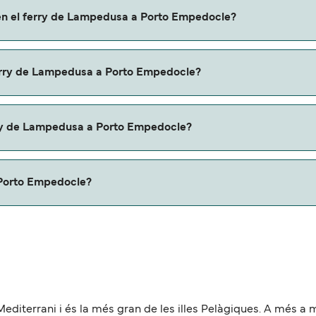
rto Empedocle a través de nuestro buscador de ferry online
 en el ferry de Lampedusa a Porto Empedocle?
mas promociones y descuentos de las compañías navieras.
 Lampedusa a Porto Empedocle con:
ferry de Lampedusa a Porto Empedocle?
dusa a Porto Empedocle con
rry de Lampedusa a Porto Empedocle?
u ferry. Puede que necesites el pasaporte de tus mascotas y
 Porto Empedocle?
docle es de aproximadamente 118 millas.
editerrani i és la més gran de les illes Pelàgiques. A més a mé