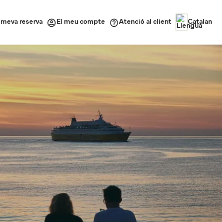
a meva reserva
Atenció al client
El meu compte
Catalan