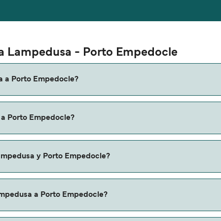
uta Lampedusa - Porto Empedocle
a a Porto Empedocle?
dusa a Porto Empedocle es de aproximadamente 8 horas 45 mi
 a Porto Empedocle?
te recomendamos que verifiques online la información más ac
mpedocle puede variar según la temporada. El precio promed
Lampedusa y Porto Empedocle?
os gastos de reserva.
 ruta de Lampedusa a Porto Empedocle. Estas son:
Lampedusa a Porto Empedocle?