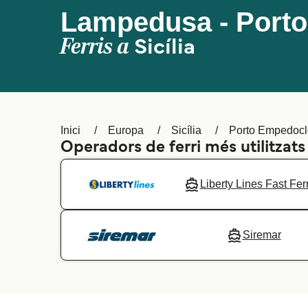
Lampedusa - Port
Ferris a
Sicília
Inici
Europa
Sicília
Porto Empedocl
Operadors de ferri més utilitza
Liberty Lines Fast Fer
Siremar