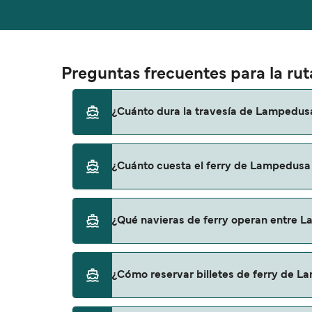
Preguntas frecuentes para la r
¿Cuánto dura la travesía de Lampedus
El tiempo de la travesía en ferry de Lampe
¿Cuánto cuesta el ferry de Lampedusa
variar de una temporada a otra, por lo que 
El precio del ferry de Lampedusa a Porto E
¿Qué navieras de ferry operan entre 
Empedocle es de 241€. El precio no incluye l
Hay 2 navieras populares que operan en la
¿Cómo reservar billetes de ferry de 
Liberty Lines Fast Ferries