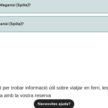
Meganisi (Spilia)?
uestro buscador de ofertas para ver rutas alternativas.
nisi (Spilia)?
ia) es de aproximadamente 0 millas.
nt per trobar informació útil sobre viatjar en ferri,
da amb la vostra reserva
Necessites ajuda?