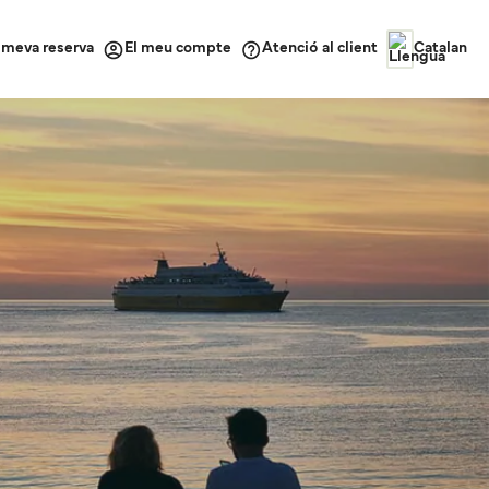
a meva reserva
Atenció al client
El meu compte
Catalan