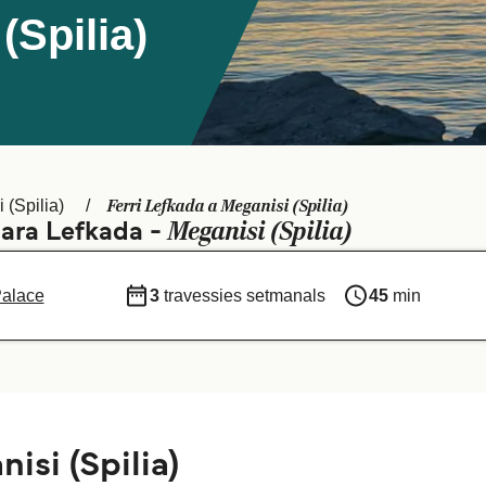
(Spilia)
Ferri Lefkada a Meganisi (Spilia)
 (Spilia)
Meganisi (Spilia)
para Lefkada -
Palace
3
travessies setmanals
45
min
isi (Spilia)