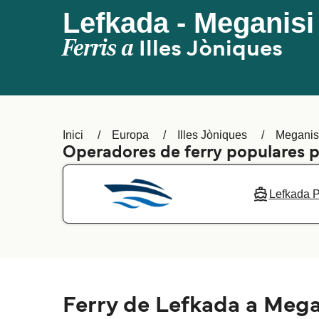
Lefkada - Meganisi 
Ferris a
Illes Jòniques
Inici
Europa
Illes Jòniques
Meganisi
Operadores de ferry populares 
Lefkada 
Ferry de Lefkada a Megan