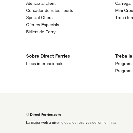
Atenció al client
Càrrega
Cercador de rutes i ports
Mini Cre
Special Offers
Tren i ferr
Ofertes Especials
Bitllets de Ferry
Sobre Direct Ferries
Treball
Llocs internacionals
Programa 
Programa
© Direct Ferries.com
La major web a nivell global de reserves de ferri en línia