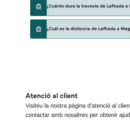
¿Cuánto dura la travesía de Lefkada a 
Esta ruta no navega actualmente. Consulta n
¿Cuál es la distancia de Lefkada a Mega
La distancia entre Lefkada y Meganisi (Spil
Atenció al client
Visiteu la nostra pàgina d'atenció al clie
contactar amb nosaltres per obtenir aju