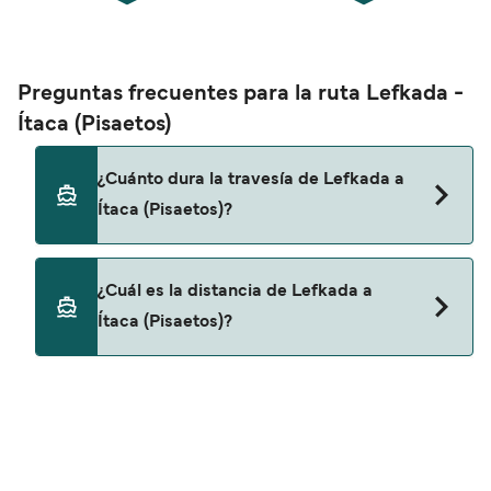
Preguntas frecuentes para la ruta Lefkada -
Ítaca (Pisaetos)
¿Cuánto dura la travesía de Lefkada a
Ítaca (Pisaetos)?
Esta ruta no navega actualmente. Consulta
¿Cuál es la distancia de Lefkada a
nuestro buscador de ofertas para ver rutas
Ítaca (Pisaetos)?
alternativas.
La distancia entre Lefkada y Ítaca (Pisaetos) es
de aproximadamente 0 millas.