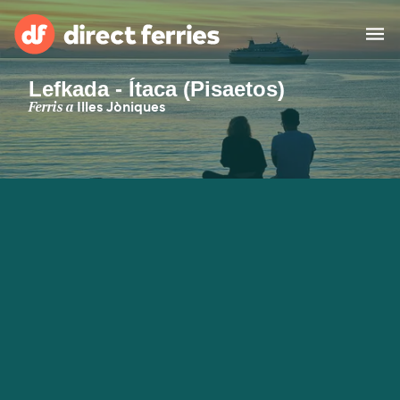
Lefkada - Ítaca (Pisaetos)
Països
Ferris a
Illes Jòniques
Bitllets de Ferry
Cercador de rutes i ports
Allotjament
Ferris
Catalan
El meu compte
United States
Suisse (FR)
Atenció al client
Россия
Portugal
대한민국
Suomi
Slovensko
Nederland