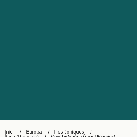
Česká republika
Australia
España
New Zealand
France
日本
Sverige
Ireland
Danmark
中国
Türkiye
العربية
UK
Österreich (DE)
Italia
Canada (FR)
Canada
België (NL)
Ελλάδα
Belgique (FR)
Inici
Europa
Illes Jòniques
Polska
Deutschland
Ítaca (Pisaetos)