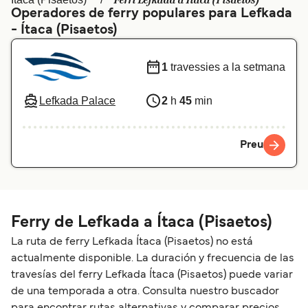
Ferri Lefkada a Ítaca (Pisaetos)
Operadores de ferry populares para Lefkada
Schweiz (DE)
Norge
- Ítaca (Pisaetos)
Україна
Indonesia
1
travessies a la setmana
المغرب
Maroc (FR)
Lefkada Palace
2
h
45
min
Preu
Ferry de Lefkada a Ítaca (Pisaetos)
La ruta de ferry Lefkada Ítaca (Pisaetos) no está
actualmente disponible. La duración y frecuencia de las
travesías del ferry Lefkada Ítaca (Pisaetos) puede variar
de una temporada a otra. Consulta nuestro buscador