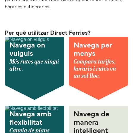
para encontrar rutas alternativas y comparar precios,
horarios e itinerarios.
Per què utilitzar Direct Ferries?
Navega on
Navega per
vulguis
menys
Més rutes que ningú
Compara tarifes,
altre.
horaris i rutes en
un sol lloc.
Navega amb
Navega de
flexibilitat
manera
Canvia de plans
intel·ligent