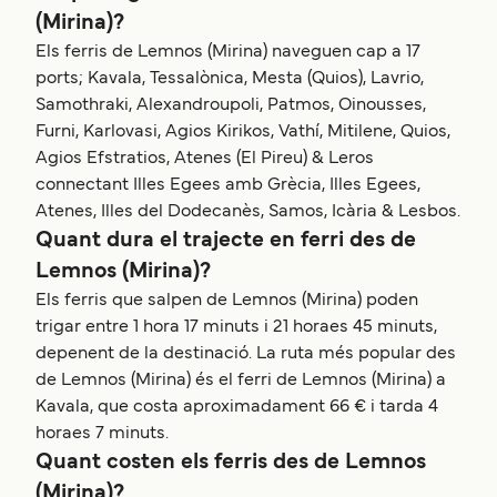
(Mirina)?
Els ferris de Lemnos (Mirina) naveguen cap a 17
ports; Kavala, Tessalònica, Mesta (Quios), Lavrio,
Samothraki, Alexandroupoli, Patmos, Oinousses,
Furni, Karlovasi, Agios Kirikos, Vathí, Mitilene, Quios,
Agios Efstratios, Atenes (El Pireu) & Leros
connectant Illes Egees amb Grècia, Illes Egees,
Atenes, Illes del Dodecanès, Samos, Icària & Lesbos.
Quant dura el trajecte en ferri des de
Lemnos (Mirina)?
Els ferris que salpen de Lemnos (Mirina) poden
trigar entre 1 hora 17 minuts i 21 horaes 45 minuts,
depenent de la destinació. La ruta més popular des
de Lemnos (Mirina) és el ferri de Lemnos (Mirina) a
Kavala, que costa aproximadament 66 € i tarda 4
horaes 7 minuts.
Quant costen els ferris des de Lemnos
(Mirina)?