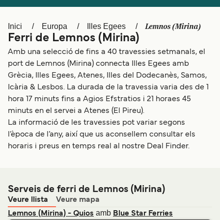
Schweiz (DE)
Norge
Lemnos (Mirina)
Inici
Europa
Illes Egees
Україна
Indonesia
Ferri de Lemnos (Mirina)
المغرب
Maroc (FR)
Amb una selecció de fins a 40 travessies setmanals, el
port de Lemnos (Mirina) connecta Illes Egees amb
Grècia, Illes Egees, Atenes, Illes del Dodecanès, Samos,
Icària & Lesbos. La durada de la travessia varia des de 1
hora 17 minuts fins a Agios Efstratios i 21 horaes 45
minuts en el servei a Atenes (El Pireu).
La informació de les travessies pot variar segons
l’època de l’any, així que us aconsellem consultar els
horaris i preus en temps real al nostre Deal Finder.
Serveis de ferri de Lemnos (Mirina)
Veure llista
Veure mapa
amb
Lemnos (Mirina) - Quios
Blue Star Ferries