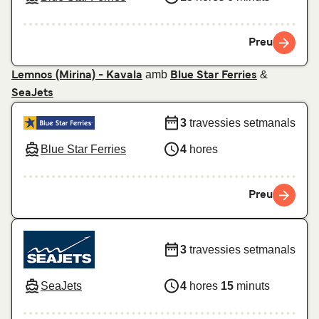
Preu
amb
&
Lemnos (Mirina) - Kavala
Blue Star Ferries
SeaJets
3
travessies setmanals
Blue Star Ferries
4
hores
Preu
3
travessies setmanals
SeaJets
4
hores
15
minuts