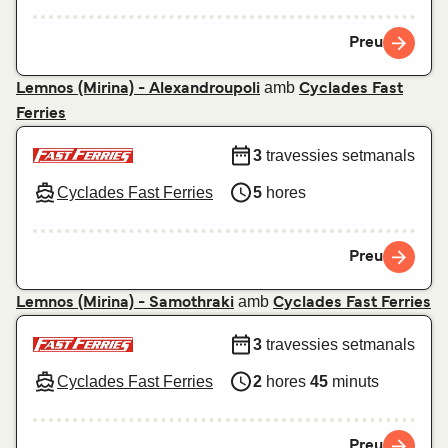
Preu
amb
Lemnos (Mirina) - Alexandroupoli
Cyclades Fast
Ferries
3
travessies setmanals
Cyclades Fast Ferries
5
hores
Preu
amb
Lemnos (Mirina) - Samothraki
Cyclades Fast Ferries
3
travessies setmanals
Cyclades Fast Ferries
2
hores
45
minuts
Preu