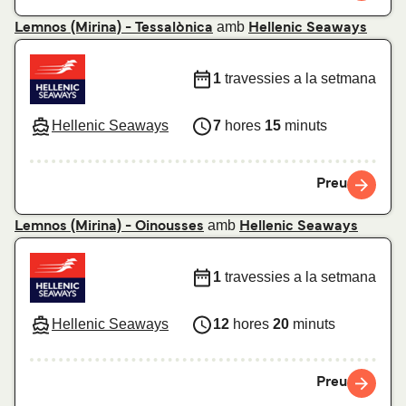
amb
Lemnos (Mirina) - Tessalònica
Hellenic Seaways
1
travessies a la setmana
Hellenic Seaways
7
hores
15
minuts
Preu
amb
Lemnos (Mirina) - Oinousses
Hellenic Seaways
1
travessies a la setmana
Hellenic Seaways
12
hores
20
minuts
Preu