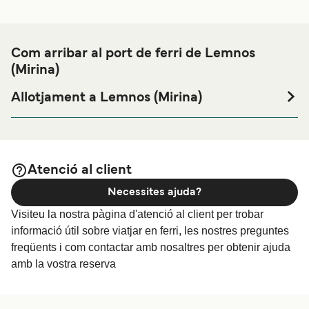
Com arribar al port de ferri de Lemnos
(Mirina)
Allotjament a Lemnos (Mirina)
Si vols passar una nit abans o després del teu viatge a
prop del port de ferri de Lemnos (Mirina) o busques
allotjament durant tota la teva estada, visita la nostra
pàgina de
per als millors
Allotjament a Lemnos (Mirina)
Atenció al client
preus en allotjament i una de les seleccions més àmplies
Necessites ajuda?
a internet.
Visiteu la nostra pàgina d'atenció al client per trobar
informació útil sobre viatjar en ferri, les nostres preguntes
freqüents i com contactar amb nosaltres per obtenir ajuda
amb la vostra reserva