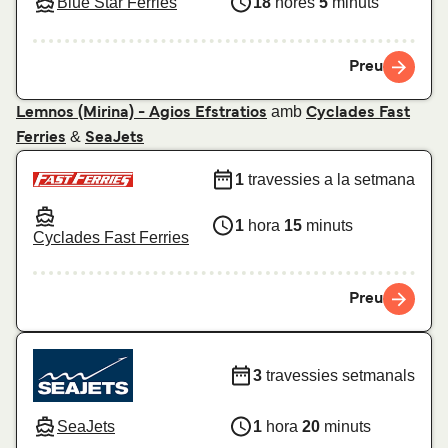
Blue Star Ferries
18
hores
5
minuts
Preu
amb
Lemnos (Mirina) - Agios Efstratios
Cyclades Fast
&
Ferries
SeaJets
1
travessies a la setmana
1
hora
15
minuts
Cyclades Fast Ferries
Preu
3
travessies setmanals
SeaJets
1
hora
20
minuts