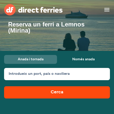
Reserva un ferri a Lemnos
Països
(Mirina)
Bitllets de Ferry
Cercador de rutes i ports
Allotjament
Ferris
Anada i tornada
Només anada
Catalan
Introdueix un port, país o naviliera
El meu compte
United States
Suisse (FR)
Atenció al client
Россия
Portugal
Cerca
대한민국
Suomi
Slovensko
Nederland