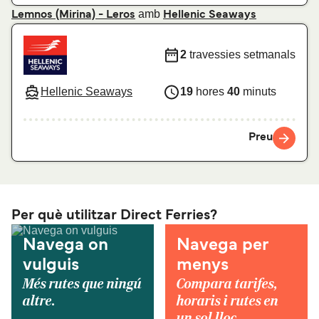
amb
Lemnos (Mirina) - Leros
Hellenic Seaways
2
travessies setmanals
Hellenic Seaways
19
hores
40
minuts
Preu
Per què utilitzar Direct Ferries?
Navega on
Navega per
vulguis
menys
Més rutes que ningú
Compara tarifes,
altre.
horaris i rutes en
un sol lloc.