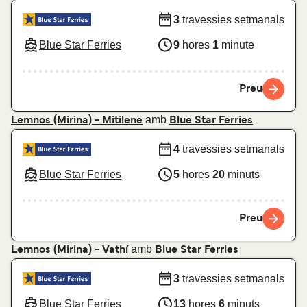
3
travessies setmanals
Blue Star Ferries
9
hores
1
minute
Preu
amb
Lemnos (Mirina) - Mitilene
Blue Star Ferries
4
travessies setmanals
Blue Star Ferries
5
hores
20
minuts
Preu
amb
Lemnos (Mirina) - Vathí
Blue Star Ferries
3
travessies setmanals
Blue Star Ferries
13
hores
6
minuts