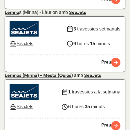
s (Mirina) - Làurion amb
Lemno
SeaJets
3
travessies setmanals
SeaJets
9
hores
15
minuts
Preu
amb
Lemnos (Mirina) - Mesta (Quios)
SeaJets
1
travessies a la setmana
SeaJets
6
hores
35
minuts
Preu