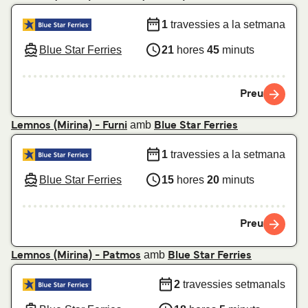
1
travessies a la setmana
Blue Star Ferries
21
hores
45
minuts
Preu
amb
Lemnos (Mirina) - Furni
Blue Star Ferries
1
travessies a la setmana
Blue Star Ferries
15
hores
20
minuts
Preu
amb
Lemnos (Mirina) - Patmos
Blue Star Ferries
2
travessies setmanals