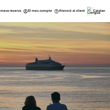
a meva reserva
Atenció al client
El meu compte
Catalan