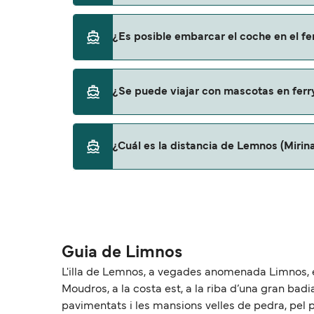
Sí, se puede viajar como pasajero a pie de 
¿Es posible embarcar el coche en el f
Cyclades Fast Ferries
Sí, puedes viajar con un vehículo de Lemnos
¿Se puede viajar con mascotas en ferr
Cyclades Fast Ferries
No, no se admiten mascotas a bordo de los f
¿Cuál es la distancia de Lemnos (Mirin
La distancia entre Lemnos (Mirina) y Samoth
Guia de Limnos
L'illa de Lemnos, a vegades anomenada Limnos, és 
Moudros, a la costa est, a la riba d’una gran badia a
pavimentats i les mansions velles de pedra, pel p