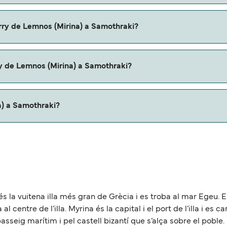
Lemnos (Mirina) a Samothraki con:
erry de Lemnos (Mirina) a Samothraki?
 (Mirina) a Samothraki con
y de Lemnos (Mirina) a Samothraki?
erris.
a) a Samothraki?
raki es de aproximadamente 41 millas.
la vuitena illa més gran de Grècia i es troba al mar Egeu. Els
l centre de l’illa. Myrina és la capital i el port de l’illa i es 
asseig marítim i pel castell bizantí que s’alça sobre el poble