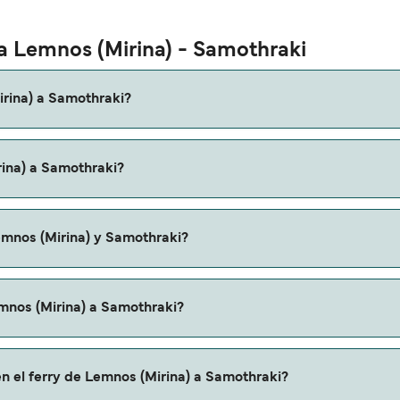
ta Lemnos (Mirina) - Samothraki
irina) a Samothraki?
 (Mirina) a Samothraki es de aproximadamente 2 horas 45 minu
rina) a Samothraki?
omendamos que verifiques online la información más actualiz
mothraki puede variar según la temporada. El precio promedio
emnos (Mirina) y Samothraki?
 reserva.
en ferry de Lemnos (Mirina) a Samothraki.
emnos (Mirina) a Samothraki?
 a Samothraki a través de nuestro buscador de ferry online.
n el ferry de Lemnos (Mirina) a Samothraki?
mas promociones y descuentos de las compañías navieras.