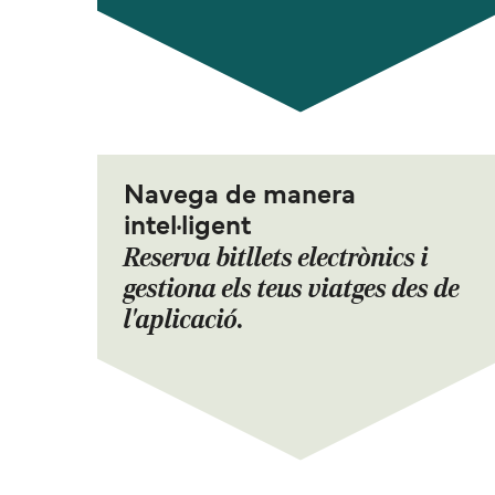
Navega de manera
intel·ligent
Reserva bitllets electrònics i
gestiona els teus viatges des de
l'aplicació.