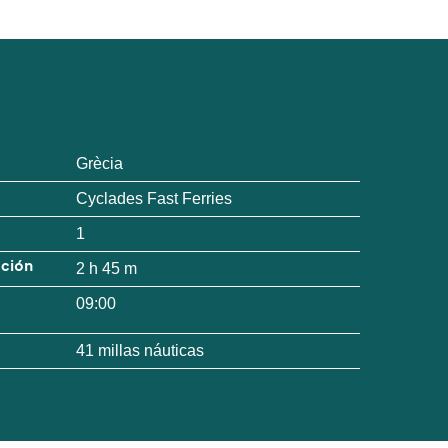
Grècia
Cyclades Fast Ferries
1
ación
2 h 45 m
09:00
41 millas náuticas