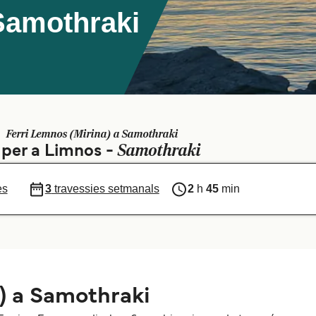
Samothraki
Ferri Lemnos (Mirina) a Samothraki
Samothraki
s per a Limnos -
es
3
travessies setmanals
2
h
45
min
) a Samothraki