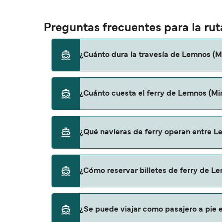
Preguntas frecuentes para la ru
¿Cuánto dura la travesía de Lemnos (M
El tiempo de la travesía en ferry de Lemnos
¿Cuánto cuesta el ferry de Lemnos (Mi
de una temporada a otra, por lo que te rec
El precio del ferry de Lemnos (Mirina) a Sa
¿Qué navieras de ferry operan entre L
es de 24€. El precio no incluye los gastos de
Cyclades Fast Ferries proporciona travesías 
¿Cómo reservar billetes de ferry de L
Puedes reservar tu viaje de Lemnos (Mirina)
¿Se puede viajar como pasajero a pie e
página de ofertas para descrubrir las últi