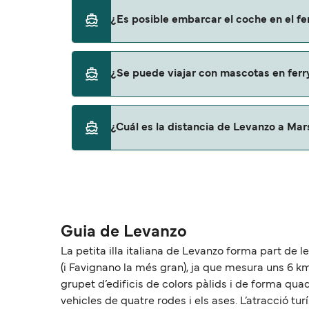
Sí, se puede viajar como pasajero a pie de 
¿Es posible embarcar el coche en el f
Liberty Lines Fast Ferries
No, no podrás llevar tu coche en el ferry a M
¿Se puede viajar con mascotas en ferr
Sí, podrás viajar con mascotas a bordo en t
¿Cuál es la distancia de Levanzo a Mar
con mascotas con:
Liberty Lines Fast Ferries
La distancia entre Levanzo y Marsala es de
Guia de Levanzo
La petita illa italiana de Levanzo forma part de les
(i Favignano la més gran), ja que mesura uns 6 km2 
grupet d’edificis de colors pàlids i de forma quad
vehicles de quatre rodes i els ases. L’atracció turí