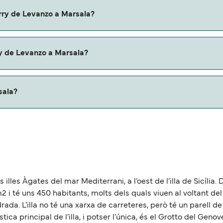
Levanzo a Marsala con:
erry de Levanzo a Marsala?
arsala.
y de Levanzo a Marsala?
u ferry. Puede que necesites el pasaporte de tus mascotas y
sala?
 aproximadamente 13 millas.
 illes Àgates del mar Mediterrani, a l’oest de l’illa de Sicília.
i té uns 450 habitants, molts dels quals viuen al voltant del por
rada. L’illa no té una xarxa de carreteres, però té un parell 
stica principal de l’illa, i potser l’única, és el Grotto del Gen