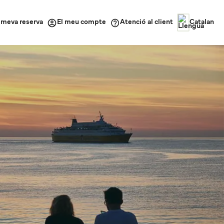
a meva reserva
Atenció al client
El meu compte
Catalan