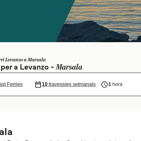
rri Levanzo a Marsala
Marsala
s per a Levanzo -
ast Ferries
10
travessies setmanals
1
hora
ala