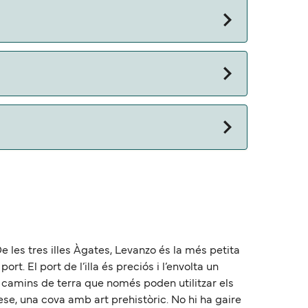
 otros documentos. Actualmente puedes viajar
 De les tres illes Àgates, Levanzo és la més petita
t. El port de l’illa és preciós i l’envolta un
de camins de terra que només poden utilitzar els
ovese, una cova amb art prehistòric. No hi ha gaire