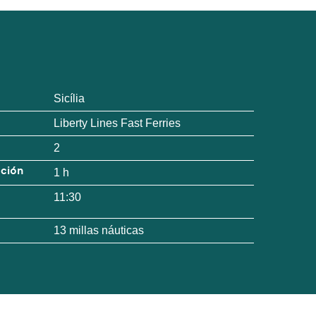
Sicília
Liberty Lines Fast Ferries
2
ación
1 h
11:30
13 millas náuticas