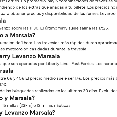
Fast Ferries. En promedio, hay 6 combinaciones de travesías 
iendo de los extras que añadas a tu billete. Los precios no
ara obtener precios y disponibilidad de los ferries Levanzo
ala
nzo sobre las 11:30. El último ferry suele salir a las 17:25.
o a Marsala?
 duración de 1 hora. Las travesías más rápidas duran aproxim
nes meteorológicas dadas durante la travesía.
Ferry Levanzo Marsala
 que son operadas por Liberty Lines Fast Ferries. Los horar
rsala
ntre 8€ y 40€ El precio medio suele ser 17€. Los precios m
17€.
de las búsquedas realizadas en los últimos 30 días. Excluidos
o y Marsala?
15 millas (23km) o 13 millas náuticas.
ry Levanzo Marsala?