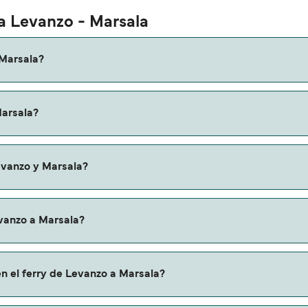
ta Levanzo - Marsala
 Marsala?
o a Marsala es de aproximadamente 1 hora. La duración de la 
Marsala?
online la información más actualizada.
de variar según la temporada. El precio promedio de un ferry
evanzo y Marsala?
sías en ferry de Levanzo a Marsala.
evanzo a Marsala?
la a través de nuestro buscador de ferry online. Además, ta
n el ferry de Levanzo a Marsala?
iones y descuentos de las compañías navieras.