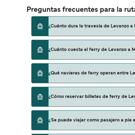
Preguntas frecuentes para la ru
¿Cuánto dura la travesía de Levanzo a
El tiempo de la travesía en ferry de Levanz
¿Cuánto cuesta el ferry de Levanzo a 
por lo que te recomendamos que verifiques 
El precio del ferry de Levanzo a Marsala pue
¿Qué navieras de ferry operan entre L
incluye los gastos de reserva.
Liberty Lines Fast Ferries proporciona trave
¿Cómo reservar billetes de ferry de L
Puedes reservar tu viaje de Levanzo a Marsa
¿Se puede viajar como pasajero a pie e
ofertas para descrubrir las últimas promoc