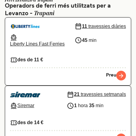
Ferri Levanzo a Trapani
Operadors de ferri més utilitzats per a
Schweiz (DE)
Norge
Trapani
Levanzo -
Україна
Indonesia
11
travessies diàries
المغرب
Maroc (FR)
45
min
Liberty Lines Fast Ferries
des de 11 €
Preu
21
travessies setmanals
Siremar
1
hora
35
min
des de 14 €