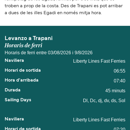
troben a prop de la costa. Des de Trapani es pot arribar
a dues de les illes Egadi en només mitja hora.
Levanzo a Trapani
Horaris de ferri
Horaris de ferri entre 03/08/2026 i 9/8/2026
Liberty Lines Fast Ferries
06:55
07:40
45 minuts
Dl, Dc, dj, dv, ds, Sol
Liberty Lines Fast Ferries
07:20