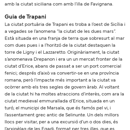
amb la ciutat siciliana com amb l’illa de Favignana.
Guia de Trapani
La ciutat portuària de Trapani es troba a l’oest de Sicília i
a vegades se l’anomena “la ciutat de les dues mars”.
Està situada en una franja de terra que sobresurt al mar
com dues pues i a l’horitzó de la ciutat destaquen la
torre de Ligny i el Lazzaretto. Originàriament, la ciutat
s’anomenava Drepanon i era un un mercat fronter de la
ciutat d’Erice, abans de passat a ser un port comercial
fenici; després d’això va convertir-se en una província
romana, però l’impacte més important a la ciutat va
ocòrrer amb els tres segles de govern àrab. Al voltant
de la ciutat hi ha moltes atraccions d’interès, com ara la
ciutat medieval emmurallada d'Erice, situada en un
turó; el municipi de Marsala, que és famós pel vi, i
l’assentament grec antic de Selinunte. Un dels millors
llocs per visitar, per a una excursió d’un o dos dies, és
l’arxipèlag de les Egadi, format per tres illes, que es