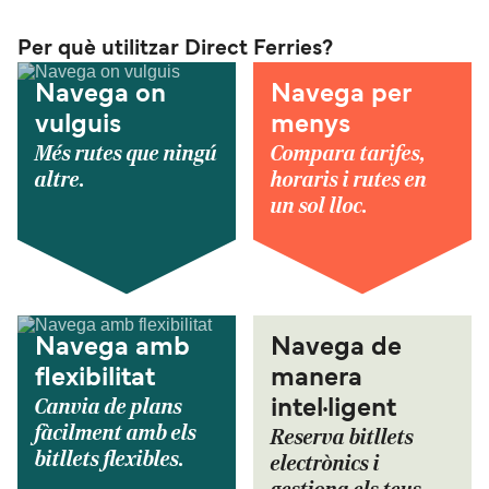
Per què utilitzar Direct Ferries?
Navega on
Navega per
vulguis
menys
Més rutes que ningú
Compara tarifes,
altre.
horaris i rutes en
un sol lloc.
Navega amb
Navega de
flexibilitat
manera
Canvia de plans
intel·ligent
fàcilment amb els
Reserva bitllets
bitllets flexibles.
electrònics i