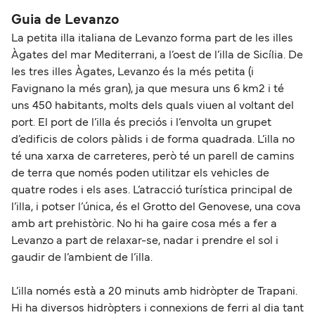
Guia de Levanzo
La petita illa italiana de Levanzo forma part de les illes
Àgates del mar Mediterrani, a l’oest de l’illa de Sicília. De
les tres illes Àgates, Levanzo és la més petita (i
Favignano la més gran), ja que mesura uns 6 km2 i té
uns 450 habitants, molts dels quals viuen al voltant del
port. El port de l’illa és preciós i l’envolta un grupet
d’edificis de colors pàlids i de forma quadrada. L’illa no
té una xarxa de carreteres, però té un parell de camins
de terra que només poden utilitzar els vehicles de
quatre rodes i els ases. L’atracció turística principal de
l’illa, i potser l’única, és el Grotto del Genovese, una cova
amb art prehistòric. No hi ha gaire cosa més a fer a
Levanzo a part de relaxar-se, nadar i prendre el sol i
gaudir de l’ambient de l’illa.
L’illa només està a 20 minuts amb hidròpter de Trapani.
Hi ha diversos hidròpters i connexions de ferri al dia tant