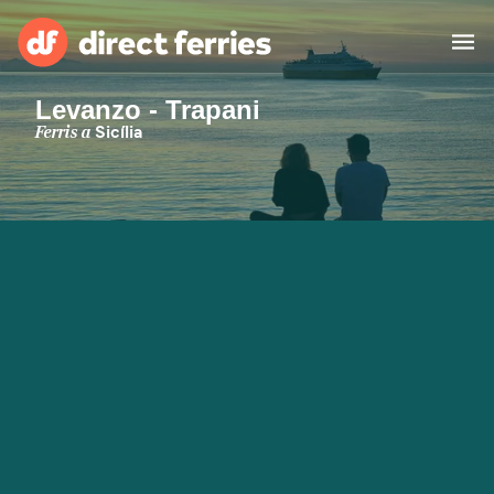
Levanzo - Trapani
Països
Ferris a
Sicília
Bitllets de Ferry
Cercador de rutes i ports
Allotjament
Ferris
Catalan
El meu compte
United States
Suisse (FR)
Atenció al client
Россия
Portugal
대한민국
Suomi
Slovensko
Nederland