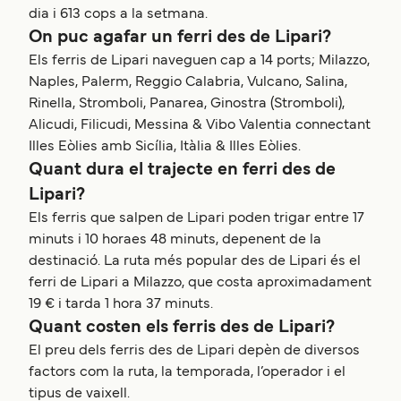
dia i 613 cops a la setmana.
On puc agafar un ferri des de Lipari?
Els ferris de Lipari naveguen cap a 14 ports; Milazzo,
Naples, Palerm, Reggio Calabria, Vulcano, Salina,
Rinella, Stromboli, Panarea, Ginostra (Stromboli),
Alicudi, Filicudi, Messina & Vibo Valentia connectant
Illes Eòlies amb Sicília, Itàlia & Illes Eòlies.
Quant dura el trajecte en ferri des de
Lipari?
Els ferris que salpen de Lipari poden trigar entre 17
minuts i 10 horaes 48 minuts, depenent de la
destinació. La ruta més popular des de Lipari és el
ferri de Lipari a Milazzo, que costa aproximadament
19 € i tarda 1 hora 37 minuts.
Quant costen els ferris des de Lipari?
El preu dels ferris des de Lipari depèn de diversos
factors com la ruta, la temporada, l’operador i el
tipus de vaixell.