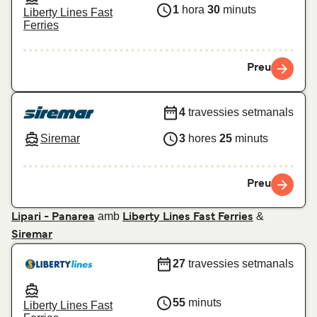
1
hora
30
minuts
Liberty Lines Fast
Ferries
Preu
4
travessies setmanals
Siremar
3
hores
25
minuts
Preu
amb
&
Lipari - Panarea
Liberty Lines Fast Ferries
Siremar
27
travessies setmanals
55
minuts
Liberty Lines Fast