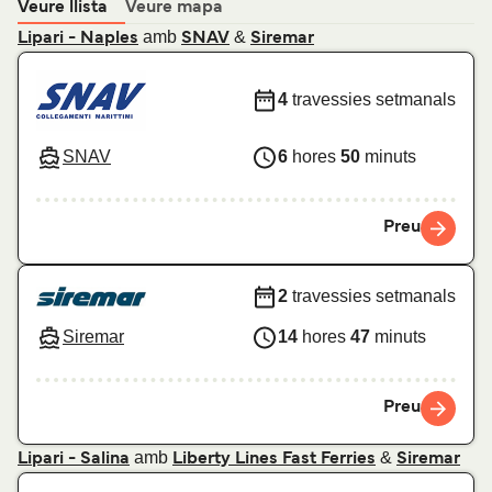
Veure llista
Veure mapa
amb
&
Lipari - Naples
SNAV
Siremar
4
travessies setmanals
SNAV
6
hores
50
minuts
Preu
2
travessies setmanals
Siremar
14
hores
47
minuts
Preu
amb
&
Lipari - Salina
Liberty Lines Fast Ferries
Siremar