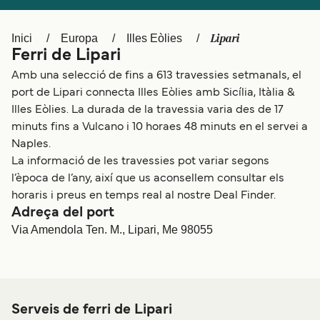
Schweiz (DE)
Norge
Lipari
Inici
Europa
Illes Eòlies
Україна
Indonesia
Ferri de Lipari
المغرب
Maroc (FR)
Amb una selecció de fins a 613 travessies setmanals, el
port de Lipari connecta Illes Eòlies amb Sicília, Itàlia &
Illes Eòlies. La durada de la travessia varia des de 17
minuts fins a Vulcano i 10 horaes 48 minuts en el servei a
Naples.
La informació de les travessies pot variar segons
l’època de l’any, així que us aconsellem consultar els
horaris i preus en temps real al nostre Deal Finder.
Adreça del port
Via Amendola Ten. M., Lipari, Me 98055
Serveis de ferri de Lipari