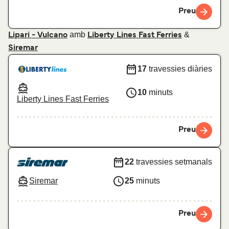
Preu
amb
&
Lipari - Vulcano
Liberty Lines Fast Ferries
Siremar
17
travessies diàries
10
minuts
Liberty Lines Fast Ferries
Preu
22
travessies setmanals
Siremar
25
minuts
Preu