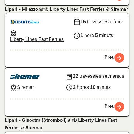
amb
&
Lipari - Milazzo
Liberty Lines Fast Ferries
Siremar
15
travessies diàries
1
hora
5
minuts
Liberty Lines Fast Ferries
Preu
22
travessies setmanals
Siremar
2
hores
10
minuts
Preu
amb
Lipari - Ginostra (Stromboli)
Liberty Lines Fast
&
Ferries
Siremar