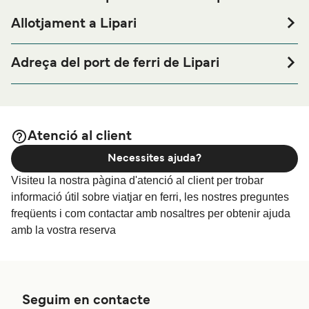
Allotjament a Lipari
Si vols passar una nit abans o després del teu viatge a
prop del port de ferri de Lipari o busques allotjament
Adreça del port de ferri de Lipari
durant tota la teva estada, visita la nostra pàgina de
Via Amendola Ten. M., Lipari, Me 98055
per als millors preus en allotjament i
Allotjament a Lipari
una de les seleccions més àmplies a internet.
Atenció al client
Necessites ajuda?
Visiteu la nostra pàgina d'atenció al client per trobar
informació útil sobre viatjar en ferri, les nostres preguntes
freqüents i com contactar amb nosaltres per obtenir ajuda
amb la vostra reserva
Seguim en contacte