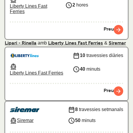
2
hores
Liberty Lines Fast
Ferries
Preu
amb
&
Lipari - Rinella
Liberty Lines Fast Ferries
Siremar
10
travessies diàries
40
minuts
Liberty Lines Fast Ferries
Preu
8
travessies setmanals
Siremar
50
minuts