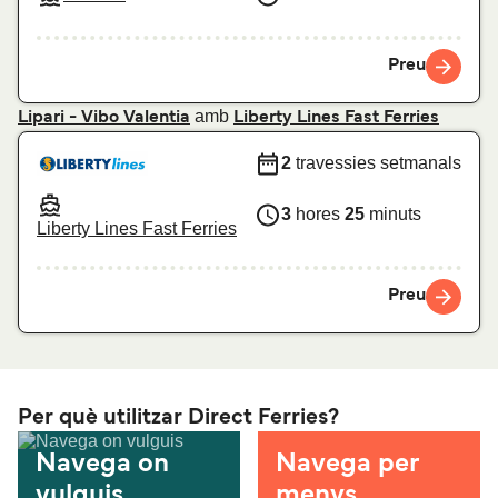
Preu
amb
Lipari - Vibo Valentia
Liberty Lines Fast Ferries
2
travessies setmanals
3
hores
25
minuts
Liberty Lines Fast Ferries
Preu
Per què utilitzar Direct Ferries?
Navega on
Navega per
vulguis
menys