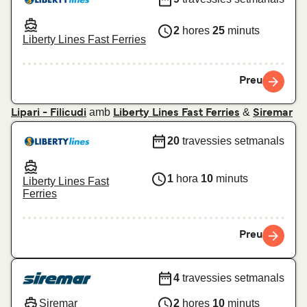
2
hores
25
minuts
Liberty Lines Fast Ferries
Preu
amb
&
Lipari - Filicudi
Liberty Lines Fast Ferries
Siremar
20
travessies setmanals
1
hora
10
minuts
Liberty Lines Fast
Ferries
Preu
4
travessies setmanals
Siremar
2
hores
10
minuts