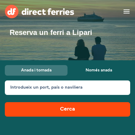
Reserva un ferri a Lipari
Països
Bitllets de Ferry
Cercador de rutes i ports
Allotjament
Ferris
Anada i tornada
Només anada
Catalan
Introdueix un port, país o naviliera
El meu compte
United States
Suisse (FR)
Atenció al client
Россия
Portugal
Cerca
대한민국
Suomi
Slovensko
Nederland