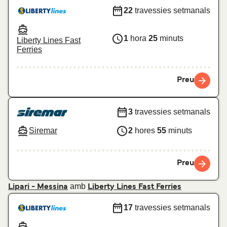
22
travessies setmanals
1
hora
25
minuts
Liberty Lines Fast
Ferries
Preu
3
travessies setmanals
Siremar
2
hores
55
minuts
Preu
amb
Lipari - Messina
Liberty Lines Fast Ferries
17
travessies setmanals