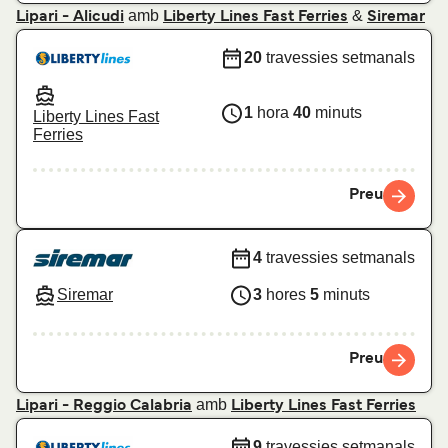
amb
&
Lipari - Alicudi
Liberty Lines Fast Ferries
Siremar
20
travessies setmanals
1
hora
40
minuts
Liberty Lines Fast
Ferries
Preu
4
travessies setmanals
Siremar
3
hores
5
minuts
Preu
amb
Lipari - Reggio Calabria
Liberty Lines Fast Ferries
9
travessies setmanals