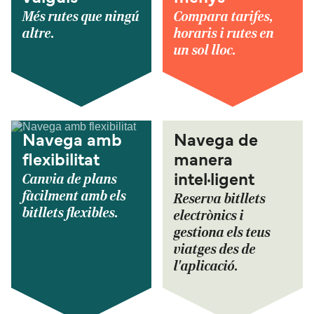
Més rutes que ningú
Compara tarifes,
altre.
horaris i rutes en
un sol lloc.
Navega amb
Navega de
flexibilitat
manera
Canvia de plans
intel·ligent
fàcilment amb els
Reserva bitllets
bitllets flexibles.
electrònics i
gestiona els teus
viatges des de
l'aplicació.