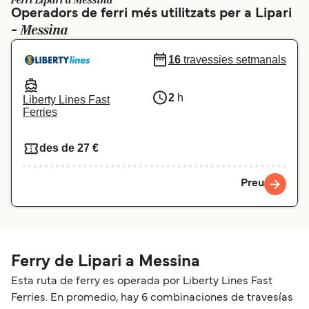
Ferri Lipari a Messina
Operadors de ferri més utilitzats per a Lipari
Schweiz (DE)
Norge
Messina
-
Україна
Indonesia
16
travessies setmanals
المغرب
Maroc (FR)
2
h
Liberty Lines Fast
Ferries
des de 27 €
Preu
Ferry de Lipari a Messina
Esta ruta de ferry es operada por Liberty Lines Fast
Ferries. En promedio, hay 6 combinaciones de travesías