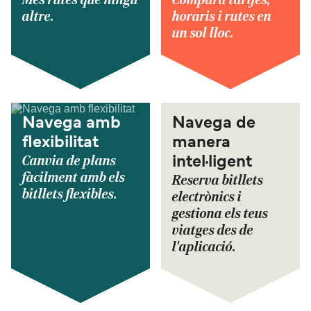
altre.
horaris i rutes en
un sol lloc.
Navega amb
Navega de
flexibilitat
manera
Canvia de plans
intel·ligent
fàcilment amb els
Reserva bitllets
bitllets flexibles.
electrònics i
gestiona els teus
viatges des de
l'aplicació.