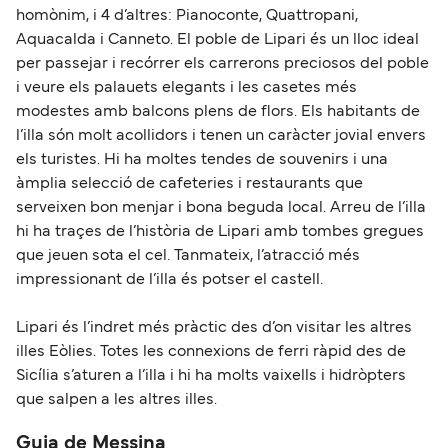
homònim, i 4 d’altres: Pianoconte, Quattropani,
Aquacalda i Canneto. El poble de Lipari és un lloc ideal
per passejar i recórrer els carrerons preciosos del poble
i veure els palauets elegants i les casetes més
modestes amb balcons plens de flors. Els habitants de
l’illa són molt acollidors i tenen un caràcter jovial envers
els turistes. Hi ha moltes tendes de souvenirs i una
àmplia selecció de cafeteries i restaurants que
serveixen bon menjar i bona beguda local. Arreu de l’illa
hi ha traçes de l’història de Lipari amb tombes gregues
que jeuen sota el cel. Tanmateix, l’atracció més
impressionant de l’illa és potser el castell.
Lipari és l’indret més pràctic des d’on visitar les altres
illes Eòlies. Totes les connexions de ferri ràpid des de
Sicília s’aturen a l’illa i hi ha molts vaixells i hidròpters
que salpen a les altres illes.
Guia de Messina