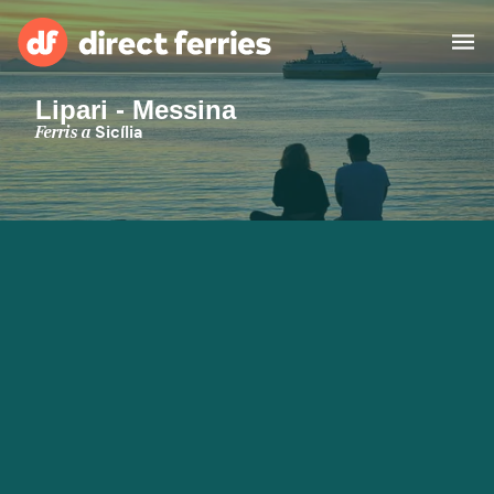
Lipari - Messina
Països
Ferris a
Sicília
Bitllets de Ferry
Cercador de rutes i ports
Allotjament
Ferris
Catalan
El meu compte
United States
Suisse (FR)
Atenció al client
Россия
Portugal
대한민국
Suomi
Slovensko
Nederland