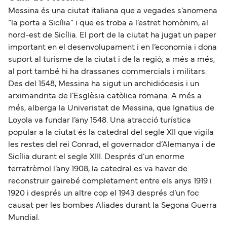
Messina és una ciutat italiana que a vegades s’anomena
“la porta a Sicília” i que es troba a l’estret homònim, al
nord-est de Sicília. El port de la ciutat ha jugat un paper
important en el desenvolupament i en l’economia i dona
suport al turisme de la ciutat i de la regió; a més a més,
al port també hi ha drassanes commercials i militars.
Des del 1548, Messina ha sigut un archidiócesis i un
arximandrita de l’Esglèsia catòlica romana. A més a
més, alberga la Univeristat de Messina, que Ignatius de
Loyola va fundar l’any 1548. Una atracció turística
popular a la ciutat és la catedral del segle XII que vigila
les restes del rei Conrad, el governador d’Alemanya i de
Sicília durant el segle XIII. Després d’un enorme
terratrèmol l’any 1908, la catedral es va haver de
reconstruir gairebé completament entre els anys 1919 i
1920 i després un altre cop el 1943 després d’un foc
causat per les bombes Aliades durant la Segona Guerra
Mundial.