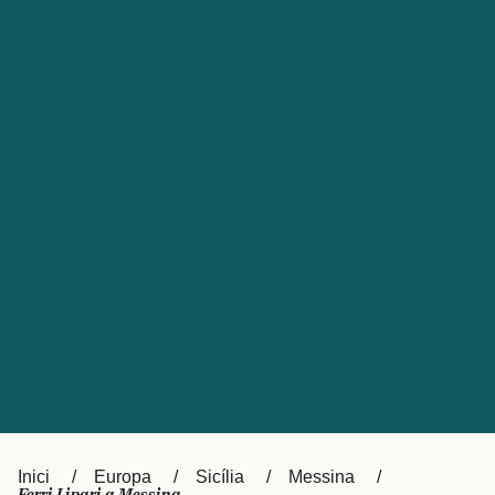
Česká republika
Australia
España
New Zealand
France
日本
Sverige
Ireland
Danmark
中国
Türkiye
العربية
UK
Österreich (DE)
Italia
Canada (FR)
Canada
België (NL)
Ελλάδα
Belgique (FR)
Inici
Europa
Sicília
Messina
Polska
Deutschland