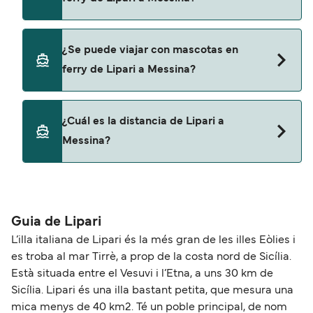
Liberty Lines Fast Ferries
No, no podrás llevar tu coche en el ferry a
¿Se puede viajar con mascotas en
Messina.
ferry de Lipari a Messina?
Sí, podrás viajar con mascotas a bordo en tu
¿Cuál es la distancia de Lipari a
ferry. Puede que necesites el pasaporte de tus
Messina?
mascotas y otros documentos. Actualmente
puedes viajar con mascotas con:
La distancia entre Lipari y Messina es de
Liberty Lines Fast Ferries
aproximadamente 40 millas.
Guia de Lipari
L’illa italiana de Lipari és la més gran de les illes Eòlies i
es troba al mar Tirrè, a prop de la costa nord de Sicília.
Està situada entre el Vesuvi i l’Etna, a uns 30 km de
Sicília. Lipari és una illa bastant petita, que mesura una
mica menys de 40 km2. Té un poble principal, de nom