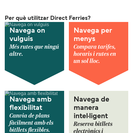
Per què utilitzar Direct Ferries?
Navega on
Navega per
vulguis
menys
Més rutes que ningú
Compara tarifes,
altre.
horaris i rutes en
un sol lloc.
Navega amb
Navega de
flexibilitat
manera
Canvia de plans
intel·ligent
fàcilment amb els
Reserva bitllets
bitllets flexibles.
electrònics i