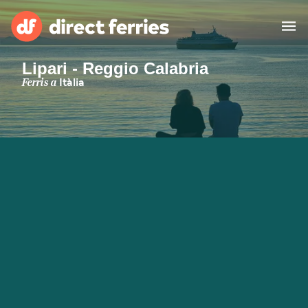
Lipari - Reggio Calabria
Països
Ferris a
Itàlia
Bitllets de Ferry
Cercador de rutes i ports
Allotjament
Ferris
Catalan
El meu compte
United States
Suisse (FR)
Atenció al client
Россия
Portugal
대한민국
Suomi
Slovensko
Nederland