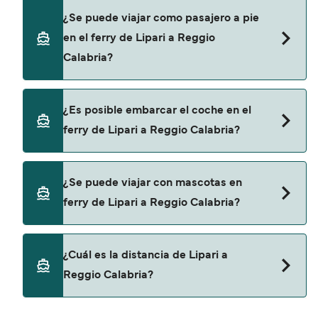
Puedes reservar tu viaje de Lipari a Reggio
¿Se puede viajar como pasajero a pie
Calabria a través de nuestro buscador de ferry
en el ferry de Lipari a Reggio
online. Además, también puedes consultar
Calabria?
nuestra página de ofertas para descrubrir las
últimas promociones y descuentos de las
compañías navieras.
Sí, se puede viajar como pasajero a pie de Lipari
¿Es posible embarcar el coche en el
a Reggio Calabria con:
ferry de Lipari a Reggio Calabria?
Liberty Lines Fast Ferries
No, no podrás llevar tu coche en el ferry a Reggio
¿Se puede viajar con mascotas en
Calabria.
ferry de Lipari a Reggio Calabria?
Sí, podrás viajar con mascotas a bordo en tu
¿Cuál es la distancia de Lipari a
ferry. Puede que necesites el pasaporte de tus
Reggio Calabria?
mascotas y otros documentos. Actualmente
puedes viajar con mascotas con: