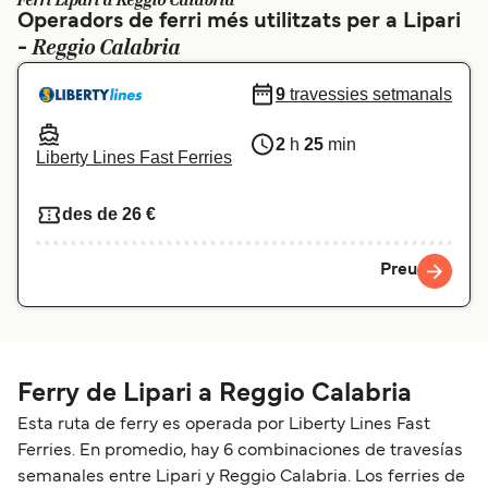
Ferri Lipari a Reggio Calabria
Operadors de ferri més utilitzats per a Lipari
Schweiz (DE)
Norge
Reggio Calabria
-
Україна
Indonesia
9
travessies setmanals
المغرب
Maroc (FR)
2
h
25
min
Liberty Lines Fast Ferries
des de 26 €
Preu
Ferry de Lipari a Reggio Calabria
Esta ruta de ferry es operada por Liberty Lines Fast
Ferries. En promedio, hay 6 combinaciones de travesías
semanales entre Lipari y Reggio Calabria. Los ferries de