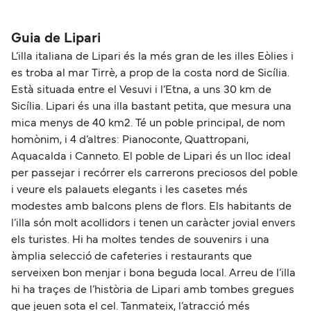
La distancia entre Lipari y Reggio Calabria es de
Liberty Lines Fast Ferries
aproximadamente 46 millas.
Guia de Lipari
L’illa italiana de Lipari és la més gran de les illes Eòlies i
es troba al mar Tirrè, a prop de la costa nord de Sicília.
Està situada entre el Vesuvi i l’Etna, a uns 30 km de
Sicília. Lipari és una illa bastant petita, que mesura una
mica menys de 40 km2. Té un poble principal, de nom
homònim, i 4 d’altres: Pianoconte, Quattropani,
Aquacalda i Canneto. El poble de Lipari és un lloc ideal
per passejar i recórrer els carrerons preciosos del poble
i veure els palauets elegants i les casetes més
modestes amb balcons plens de flors. Els habitants de
l’illa són molt acollidors i tenen un caràcter jovial envers
els turistes. Hi ha moltes tendes de souvenirs i una
àmplia selecció de cafeteries i restaurants que
serveixen bon menjar i bona beguda local. Arreu de l’illa
hi ha traçes de l’història de Lipari amb tombes gregues
que jeuen sota el cel. Tanmateix, l’atracció més