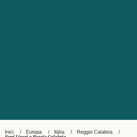
Česká republika
Australia
España
New Zealand
France
日本
Sverige
Ireland
Danmark
中国
Türkiye
العربية
UK
Österreich (DE)
Italia
Canada (FR)
Canada
België (NL)
Ελλάδα
Belgique (FR)
Inici
Europa
Itàlia
Reggio Calabria
Polska
Deutschland