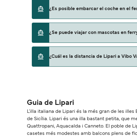
Sí, se puede viajar como pasajero a pie de Li
¿Es posible embarcar el coche en el fer
Liberty Lines Fast Ferries
No, no podrás llevar tu coche en el ferry a Vi
¿Se puede viajar con mascotas en ferry
Sí, podrás viajar con mascotas a bordo en t
¿Cuál es la distancia de Lipari a Vibo V
con mascotas con:
Liberty Lines Fast Ferries
La distancia entre Lipari y Vibo Valentia es
Guia de Lipari
L’illa italiana de Lipari és la més gran de les illes
de Sicília. Lipari és una illa bastant petita, qu
Quattropani, Aquacalda i Canneto. El poble de Lipa
casetes més modestes amb balcons plens de flors. 