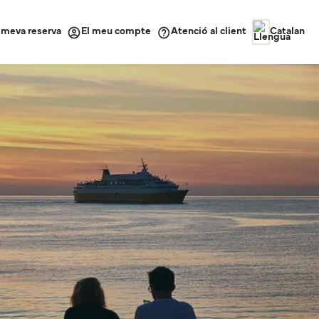
a meva reserva
Atenció al client
El meu compte
Catalan