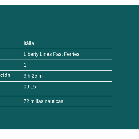
Itàlia
Liberty Lines Fast Ferries
1
ación
3 h 25 m
09:15
72 millas náuticas