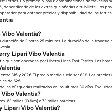
ast Ferries. En promedio, hay 6 combinaciones de travesías se
€, dependiendo de los extras que añadas a tu billete. Los pre
arador para obtener precios y disponibilidad de los ferries L
entia
a Vibo Valentia?
una duración de 3 horas 25 minutos. La duración de la travesía
avesía.
erry Lipari Vibo Valentia
tia que son operadas por Liberty Lines Fast Ferries. Los ho
Valentia
ar entre 31€ y 202€ El precio medio suele ser 62€. Los precio
e es de 62€.
de las búsquedas realizadas en los últimos 30 días. Excluidos
 Vibo Valentia?
rox. 83 millas (133km) o 72 millas náuticas.
y Lipari Vibo Valentia?