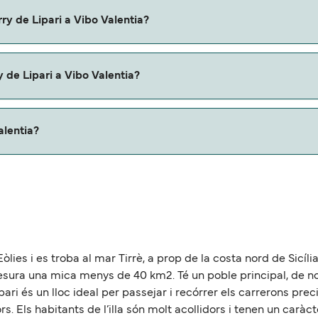
pari a Vibo Valentia con:
ry de Lipari a Vibo Valentia?
bo Valentia.
 de Lipari a Vibo Valentia?
u ferry. Puede que necesites el pasaporte de tus mascotas y
alentia?
 de aproximadamente 72 millas.
 Eòlies i es troba al mar Tirrè, a prop de la costa nord de Sicíl
e mesura una mica menys de 40 km2. Té un poble principal, de n
ri és un lloc ideal per passejar i recórrer els carrerons preci
Els habitants de l’illa són molt acollidors i tenen un caràcte