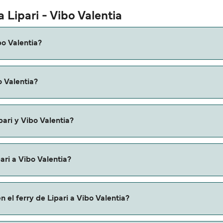
 Lipari - Vibo Valentia
bo Valentia?
a Vibo Valentia es de aproximadamente 3 horas 25 minutos. La
o Valentia?
os que verifiques online la información más actualizada.
 puede variar según la temporada. El precio promedio de un fer
pari y Vibo Valentia?
as en ferry de Lipari a Vibo Valentia.
ari a Vibo Valentia?
alentia a través de nuestro buscador de ferry online. Además
 el ferry de Lipari a Vibo Valentia?
iones y descuentos de las compañías navieras.