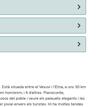
 otros documentos. Actualmente puedes viajar
ia. Està situada entre el Vesuvi i l’Etna, a uns 30 km
om homònim, i 4 d’altres: Pianoconte,
osos del poble i veure els palauets elegants i les
r jovial envers els turistes. Hi ha moltes tendes