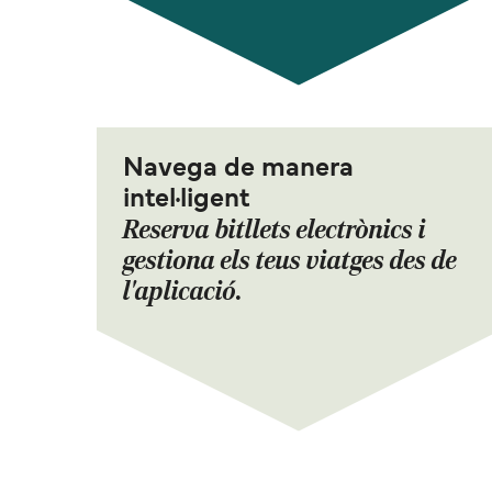
Navega de manera
intel·ligent
Reserva bitllets electrònics i
gestiona els teus viatges des de
l'aplicació.