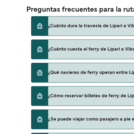
Preguntas frecuentes para la ruta
¿Cuánto dura la travesía de Lipari a Vi
El tiempo de la travesía en ferry de Lipari 
¿Cuánto cuesta el ferry de Lipari a Vib
temporada a otra, por lo que te recomendam
El precio del ferry de Lipari a Vibo Valentia
¿Qué navieras de ferry operan entre Li
precio no incluye los gastos de reserva.
Liberty Lines Fast Ferries proporciona travesí
¿Cómo reservar billetes de ferry de Lip
Puedes reservar tu viaje de Lipari a Vibo V
¿Se puede viajar como pasajero a pie en
ofertas para descrubrir las últimas promoc