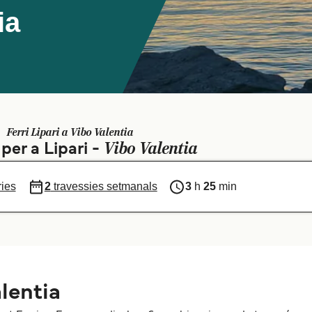
ia
Ferri Lipari a Vibo Valentia
Vibo Valentia
 per a Lipari -
ries
2
travessies setmanals
3
h
25
min
alentia