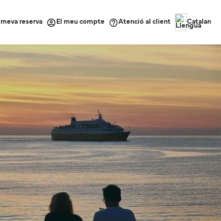
a meva reserva
Atenció al client
El meu compte
Catalan