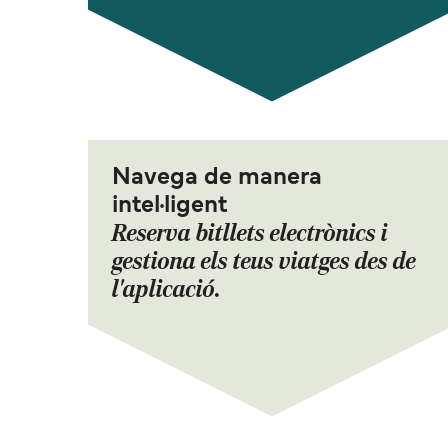
Navega de manera
intel·ligent
Reserva bitllets electrònics i
gestiona els teus viatges des de
l'aplicació.