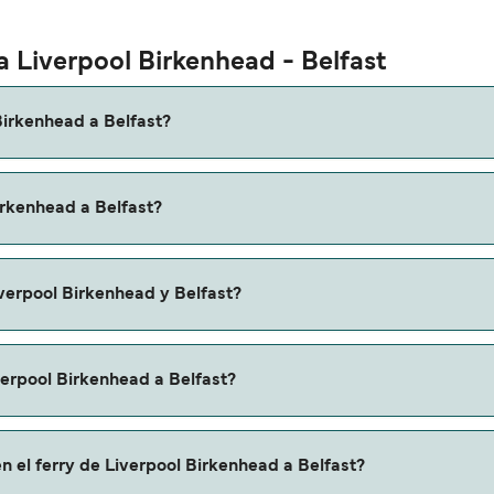
a Liverpool Birkenhead - Belfast
Birkenhead a Belfast?
ol Birkenhead a Belfast es de aproximadamente 8 horas. La du
irkenhead a Belfast?
os que verifiques online la información más actualizada.
a Belfast puede variar según la temporada. El precio promedi
verpool Birkenhead y Belfast?
e reserva.
 Liverpool Birkenhead a Belfast.
verpool Birkenhead a Belfast?
nhead a Belfast a través de nuestro buscador de ferry online
n el ferry de Liverpool Birkenhead a Belfast?
mas promociones y descuentos de las compañías navieras.