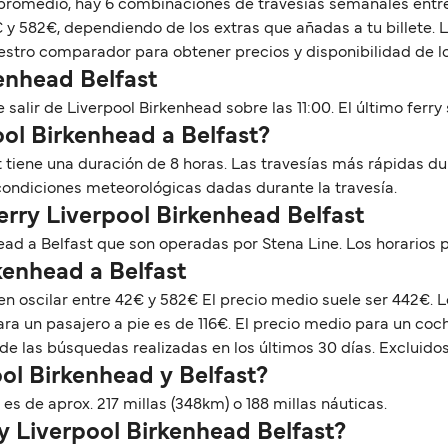
 promedio, hay 6 combinaciones de travesías semanales entre 
 y 582€, dependiendo de los extras que añadas a tu billete. L
stro comparador para obtener precios y disponibilidad de los
kenhead Belfast
salir de Liverpool Birkenhead sobre las 11:00. El último ferry s
ool Birkenhead a Belfast?
st tiene una duración de 8 horas. Las travesías más rápidas 
 condiciones meteorológicas dadas durante la travesía.
erry Liverpool Birkenhead Belfast
ead a Belfast que son operadas por Stena Line. Los horario
rkenhead a Belfast
en oscilar entre 42€ y 582€ El precio medio suele ser 442€.
ra un pasajero a pie es de 116€. El precio medio para un coc
de las búsquedas realizadas en los últimos 30 días. Excluidos
ol Birkenhead y Belfast?
es de aprox. 217 millas (348km) o 188 millas náuticas.
ry Liverpool Birkenhead Belfast?