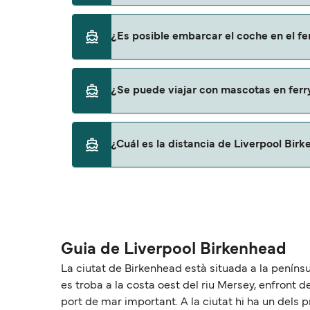
Sí, se puede viajar como pasajero a pie de L
¿Es posible embarcar el coche en el fe
Stena Line
Sí, puedes viajar con un vehículo de Liverpo
¿Se puede viajar con mascotas en ferr
Stena Line
Sí, podrás viajar con mascotas a bordo en t
¿Cuál es la distancia de Liverpool Bir
con mascotas con:
Stena Line
La distancia entre Liverpool Birkenhead y B
Guia de Liverpool Birkenhead
La ciutat de Birkenhead està situada a la penínsu
es troba a la costa oest del riu Mersey, enfront d
port de mar important. A la ciutat hi ha un dels 