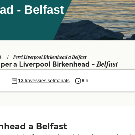
ad - Belfast
Ferri Liverpool Birkenhead a Belfast
t
Belfast
s per a Liverpool Birkenhead -
13
travessies setmanals
8
h
nhead a Belfast