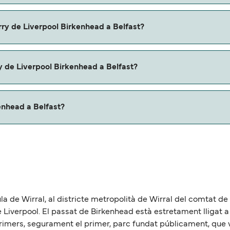
iverpool Birkenhead a Belfast con:
rry de Liverpool Birkenhead a Belfast?
ol Birkenhead a Belfast con
y de Liverpool Birkenhead a Belfast?
u ferry. Puede que necesites el pasaporte de tus mascotas y
kenhead a Belfast?
elfast es de aproximadamente 188 millas.
la de Wirral, al districte metropolità de Wirral del comtat de
e Liverpool. El passat de Birkenhead està estretament lligat a l
primers, segurament el primer, parc fundat públicament, que v