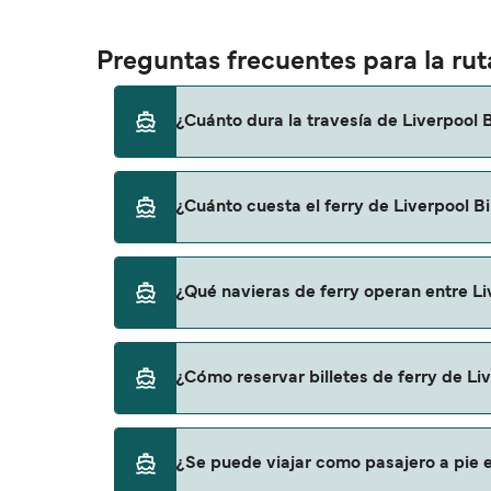
Preguntas frecuentes para la rut
¿Cuánto dura la travesía de Liverpool 
El tiempo de la travesía en ferry de Liverpo
¿Cuánto cuesta el ferry de Liverpool B
temporada a otra, por lo que te recomendam
El precio del ferry de Liverpool Birkenhead 
¿Qué navieras de ferry operan entre Li
es de 442€. El precio no incluye los gastos d
Stena Line proporciona travesías en ferry de
¿Cómo reservar billetes de ferry de Li
Puedes reservar tu viaje de Liverpool Birke
¿Se puede viajar como pasajero a pie e
página de ofertas para descrubrir las últi