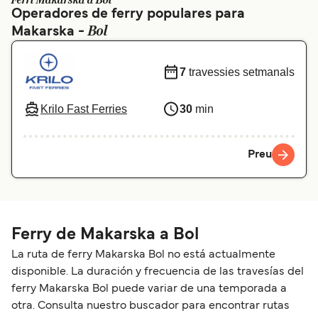
Ferri Makarska a Bol
Operadores de ferry populares para
Schweiz (DE)
Norge
Bol
Makarska -
Україна
Indonesia
7
travessies setmanals
المغرب
Maroc (FR)
Krilo Fast Ferries
30
min
Preu
Ferry de Makarska a Bol
La ruta de ferry Makarska Bol no está actualmente
disponible. La duración y frecuencia de las travesías del
ferry Makarska Bol puede variar de una temporada a
otra. Consulta nuestro buscador para encontrar rutas