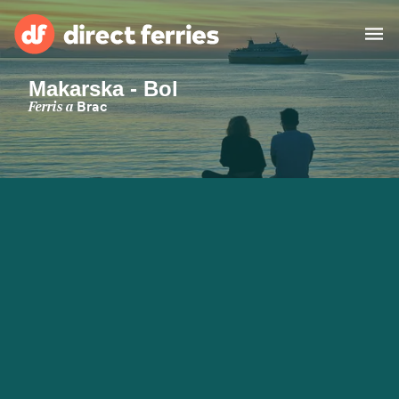
Makarska - Bol
Països
Ferris a
Brac
Bitllets de Ferry
Cercador de rutes i ports
Allotjament
Ferris
Catalan
El meu compte
United States
Suisse (FR)
Atenció al client
Россия
Portugal
대한민국
Suomi
Slovensko
Nederland