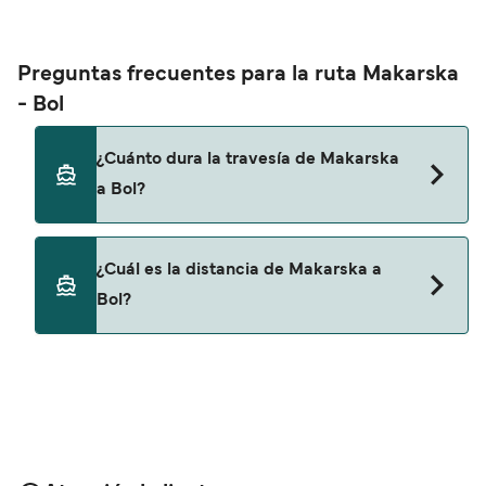
Preguntas frecuentes para la ruta Makarska
- Bol
¿Cuánto dura la travesía de Makarska
a Bol?
Esta ruta no navega actualmente. Consulta
¿Cuál es la distancia de Makarska a
nuestro buscador de ofertas para ver rutas
Bol?
alternativas.
La distancia entre Makarska y Bol es de
aproximadamente 0 millas.