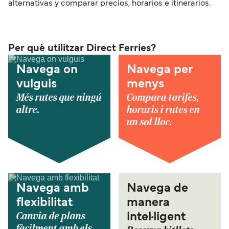
alternativas y comparar precios, horarios e itinerarios.
Per què utilitzar Direct Ferries?
Navega on
Navega per
vulguis
menys
Més rutes que ningú
Compara tarifes,
altre.
horaris i rutes en
un sol lloc.
Navega amb
Navega de
flexibilitat
manera
Canvia de plans
intel·ligent
fàcilment amb els