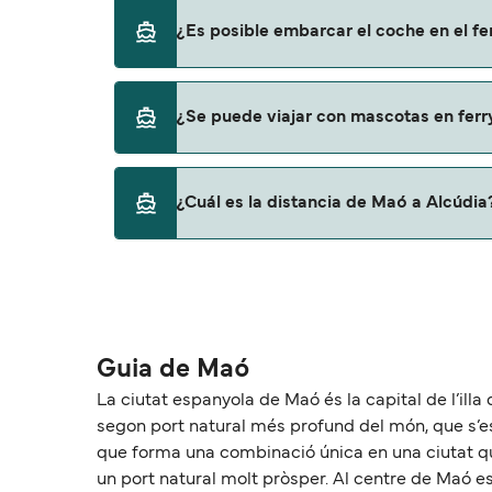
Sí, se puede viajar como pasajero a pie de M
¿Es posible embarcar el coche en el f
Trasmed GLE
Sí, puedes viajar con un vehículo de Maó a A
¿Se puede viajar con mascotas en ferr
Trasmed GLE
No, no se admiten mascotas a bordo de los f
¿Cuál es la distancia de Maó a Alcúdia
La distancia entre Maó y Alcúdia es de apr
Guia de Maó
La ciutat espanyola de Maó és la capital de l’illa d
segon port natural més profund del món, que s’est
que forma una combinació única en una ciutat que
un port natural molt pròsper. Al centre de Maó es