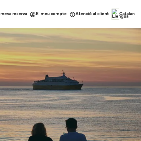
a meva reserva
Atenció al client
El meu compte
Catalan