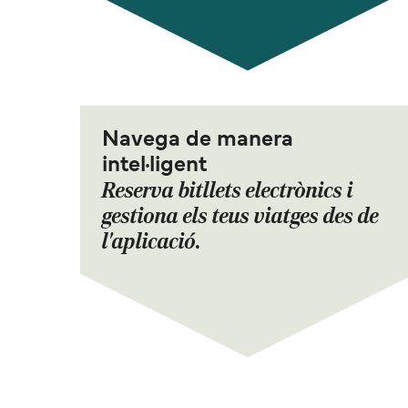
Navega de manera
intel·ligent
Reserva bitllets electrònics i
gestiona els teus viatges des de
l'aplicació.