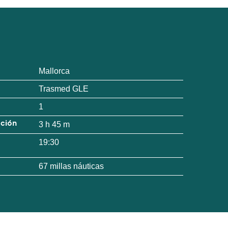
Mallorca
Trasmed GLE
1
ación
3 h 45 m
19:30
67 millas náuticas