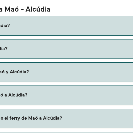
ta Maó - Alcúdia
údia?
Alcúdia es de aproximadamente 3 horas 45 minutos. La duració
dia?
os que verifiques online la información más actualizada.
ariar según la temporada. El precio promedio de un ferry de 
aó y Alcúdia?
 de Maó a Alcúdia.
aó a Alcúdia?
 través de nuestro buscador de ferry online. Además, tambié
n el ferry de Maó a Alcúdia?
descuentos de las compañías navieras.