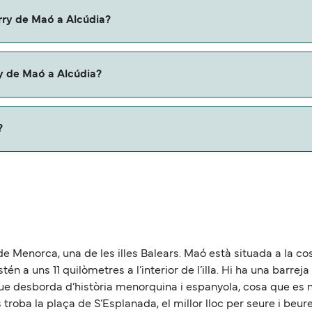
aó a Alcúdia con:
erry de Maó a Alcúdia?
lcúdia con
y de Maó a Alcúdia?
erris.
?
oximadamente 67 millas.
e Menorca, una de les illes Balears. Maó està situada a la costa 
én a uns 11 quilòmetres a l’interior de l’illa. Hi ha una barr
 desborda d’història menorquina i espanyola, cosa que es not
 troba la plaça de S’Esplanada, el millor lloc per seure i beu