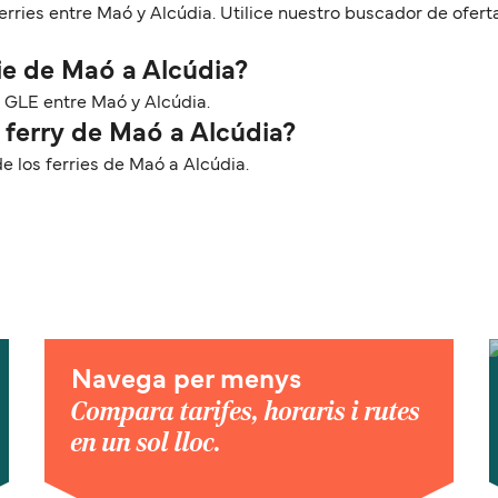
rries entre Maó y Alcúdia. Utilice nuestro buscador de ofert
ie de Maó a Alcúdia?
d GLE entre Maó y Alcúdia.
 ferry de Maó a Alcúdia?
 los ferries de Maó a Alcúdia.
Navega per menys
Compara tarifes, horaris i rutes
en un sol lloc.