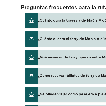
Preguntas frecuentes para la ru
¿Cuánto dura la travesía de Maó a Alc
El tiempo de la travesía en ferry de Maó a 
¿Cuánto cuesta el ferry de Maó a Alcú
temporada a otra, por lo que te recomendam
El precio del ferry de Maó a Alcúdia puede v
¿Qué navieras de ferry operan entre M
los gastos de reserva.
Trasmed GLE proporciona travesías en ferry
¿Cómo reservar billetes de ferry de M
Puedes reservar tu viaje de Maó a Alcúdia a
¿Se puede viajar como pasajero a pie e
para descrubrir las últimas promociones y 