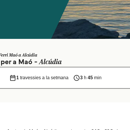
Ferri Maó a Alcúdia
Alcúdia
s per a Maó -
1
travessies a la setmana
3
h
45
min