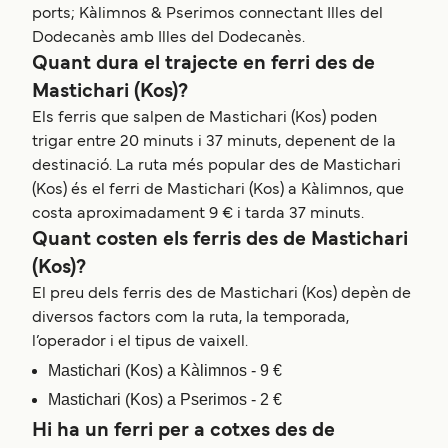
ports; Kàlimnos & Pserimos connectant Illes del
Dodecanès amb Illes del Dodecanès.
Quant dura el trajecte en ferri des de
Mastichari (Kos)?
Els ferris que salpen de Mastichari (Kos) poden
trigar entre 20 minuts i 37 minuts, depenent de la
destinació. La ruta més popular des de Mastichari
(Kos) és el ferri de Mastichari (Kos) a Kàlimnos, que
costa aproximadament 9 € i tarda 37 minuts.
Quant costen els ferris des de Mastichari
(Kos)?
El preu dels ferris des de Mastichari (Kos) depèn de
diversos factors com la ruta, la temporada,
l’operador i el tipus de vaixell.
Mastichari (Kos) a Kàlimnos - 9 €
Mastichari (Kos) a Pserimos - 2 €
Hi ha un ferri per a cotxes des de