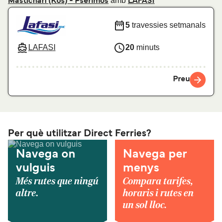
amb
Mastichari (Kos) - Pserimos
LAFASI
5
travessies setmanals
LAFASI
20
minuts
Preu
Per què utilitzar Direct Ferries?
Navega on
Navega per
vulguis
menys
Més rutes que ningú
Compara tarifes,
altre.
horaris i rutes en
un sol lloc.