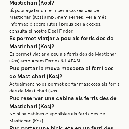
Mastichari (Kos)?
Sí, pots agafar un ferri per a cotxes des de
Mastichari (Kos) amb Anem Ferries. Per a més
informació sobre rutes i preus per a cotxes,
consulta el nostre Deal Finder.
Es permet viatjar a peu als ferris des de
Mastichari (Kos)?
Es permet viatjar a peu als ferris des de Mastichari
(Kos) amb Anem Ferries & LAFASI.
Puc portar la meva mascota al ferri des
de Mastichari (Kos)?
Actualment no es permet portar mascotes als ferris
des de Mastichari (Kos).
Puc reservar una cabina als ferris des de
Mastichari (Kos)?
No hi ha cabines disponibles als ferris des de
Mastichari (Kos).
Puc portar una bicicleta en un ferri des