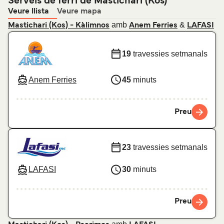
Serveis de ferri de Mastichari (Kos)
Veure llista
Veure mapa
amb
&
Mastichari (Kos) - Kàlimnos
Anem Ferries
LAFASI
19
travessies setmanals
Anem Ferries
45
minuts
Preu
23
travessies setmanals
LAFASI
30
minuts
Preu