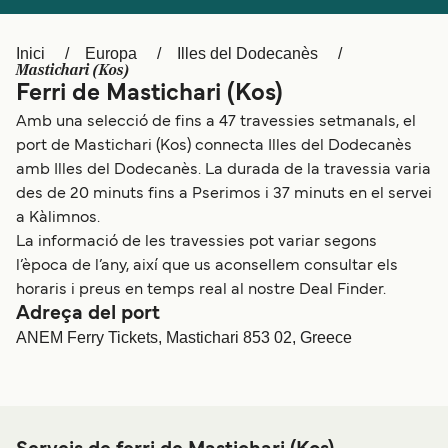
Schweiz (DE)
Norge
Inici
Europa
Illes del Dodecanès
Україна
Indonesia
Mastichari (Kos)
Ferri de Mastichari (Kos)
المغرب
Maroc (FR)
Amb una selecció de fins a 47 travessies setmanals, el
port de Mastichari (Kos) connecta Illes del Dodecanès
amb Illes del Dodecanès. La durada de la travessia varia
des de 20 minuts fins a Pserimos i 37 minuts en el servei
a Kàlimnos.
La informació de les travessies pot variar segons
l’època de l’any, així que us aconsellem consultar els
horaris i preus en temps real al nostre Deal Finder.
Adreça del port
ANEM Ferry Tickets, Mastichari 853 02, Greece