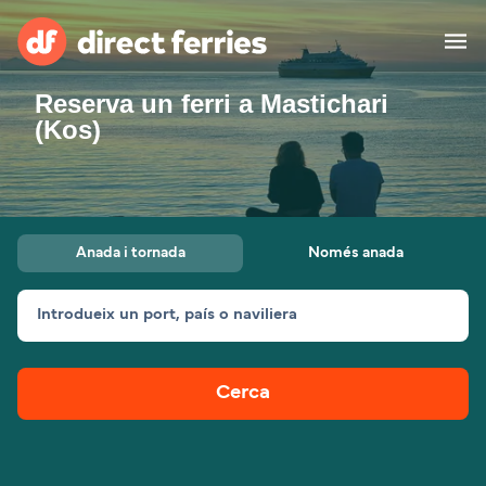
Reserva un ferri a Mastichari
Països
(Kos)
Bitllets de Ferry
Cercador de rutes i ports
Allotjament
Ferris
Anada i tornada
Només anada
Catalan
Introdueix un port, país o naviliera
El meu compte
United States
Suisse (FR)
Atenció al client
Россия
Portugal
Cerca
대한민국
Suomi
Slovensko
Nederland