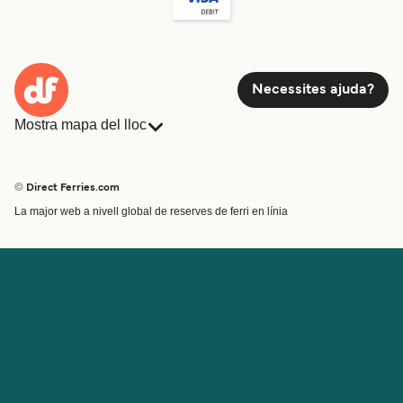
Necessites ajuda?
Mostra mapa del lloc
Ferris
Reserves
Països
Allotjament
© Direct Ferries.com
Atenció al client
Càrrega
La major web a nivell global de reserves de ferri en línia
Cercador de rutes i ports
Mini Creuer
Special Offers
Tren i ferri
Ofertes Especials
Bitllets de Ferry
Compte
Ajuda i assistència
Gestionar la meva reserva
Ajuda
Confirmació de la reserva