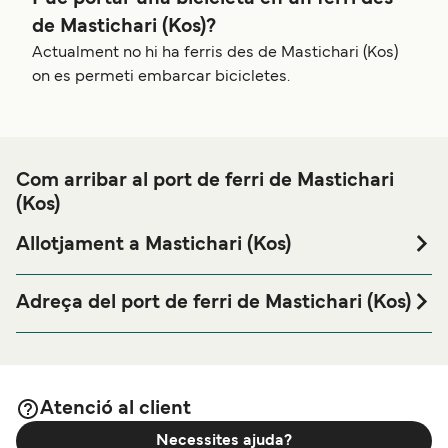
de Mastichari (Kos)?
Actualment no hi ha ferris des de Mastichari (Kos)
on es permeti embarcar bicicletes.
Com arribar al port de ferri de Mastichari
(Kos)
Allotjament a Mastichari (Kos)
Si vols passar una nit abans o després del teu viatge a
prop del port de ferri de Mastichari (Kos) o busques
Adreça del port de ferri de Mastichari (Kos)
allotjament durant tota la teva estada, visita la nostra
ANEM Ferry Tickets, Mastichari 853 02, Greece
pàgina de
per als millors
Allotjament a Mastichari (Kos)
preus en allotjament i una de les seleccions més àmplies
a internet.
Atenció al client
Necessites ajuda?