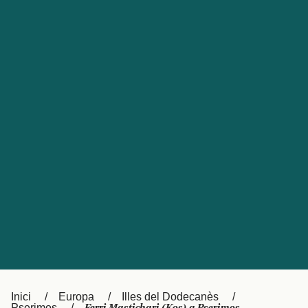
Česká republika
Australia
España
New Zealand
France
日本
Sverige
Ireland
Danmark
中国
Türkiye
العربية
UK
Österreich (DE)
Italia
Canada (FR)
Canada
België (NL)
Ελλάδα
Belgique (FR)
Inici
Europa
Illes del Dodecanès
Polska
Deutschland
Pserimos