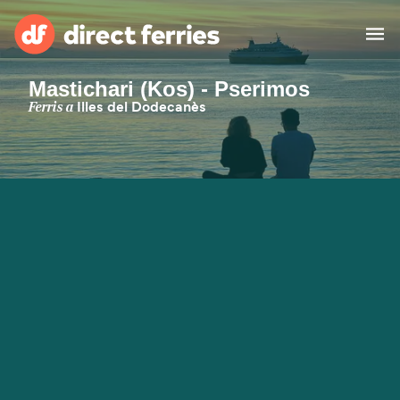
Mastichari (Kos) - Pserimos
Països
Ferris a
Illes del Dodecanès
Bitllets de Ferry
Cercador de rutes i ports
Allotjament
Ferris
Catalan
El meu compte
United States
Suisse (FR)
Atenció al client
Россия
Portugal
대한민국
Suomi
Slovensko
Nederland