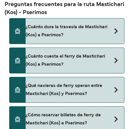
Preguntas frecuentes para la ruta Mastichari
(Kos) - Pserimos
¿Cuánto dura la travesía de Mastichari
(Kos) a Pserimos?
El tiempo de la travesía en ferry de Mastichari
¿Cuánto cuesta el ferry de Mastichari
(Kos) a Pserimos es de aproximadamente 20
(Kos) a Pserimos?
minutos. La duración de la travesía puede variar
de una temporada a otra, por lo que te
recomendamos que verifiques online la
El precio del ferry de Mastichari (Kos) a Pserimos
¿Qué navieras de ferry operan entre
información más actualizada.
puede variar según la temporada. El precio
Mastichari (Kos) y Pserimos?
promedio de un ferry de Mastichari (Kos) a
Pserimos es de 8€. El precio no incluye los gastos
de reserva.
LAFASI proporciona travesías en ferry de
¿Cómo reservar billetes de ferry de
Mastichari (Kos) a Pserimos.
Mastichari (Kos) a Pserimos?