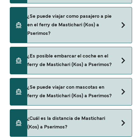
Puedes reservar tu viaje de Mastichari (Kos) a
¿Se puede viajar como pasajero a pie
Pserimos a través de nuestro buscador de ferry
en el ferry de Mastichari (Kos) a
online. Además, también puedes consultar
Pserimos?
nuestra página de ofertas para descrubrir las
últimas promociones y descuentos de las
compañías navieras.
Sí, se puede viajar como pasajero a pie de
¿Es posible embarcar el coche en el
Mastichari (Kos) a Pserimos con:
ferry de Mastichari (Kos) a Pserimos?
LAFASI
No, no podrás llevar tu coche en el ferry a
¿Se puede viajar con mascotas en
Pserimos.
ferry de Mastichari (Kos) a Pserimos?
No, no se admiten mascotas a bordo de los ferris.
¿Cuál es la distancia de Mastichari
(Kos) a Pserimos?