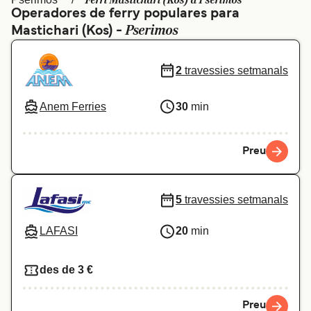
Ferri Mastichari (Kos) a Pserimos
Operadores de ferry populares para
Schweiz (DE)
Norge
Pserimos
Mastichari (Kos) -
Україна
Indonesia
2
travessies setmanals
المغرب
Maroc (FR)
Anem Ferries
30
min
Preu
5
travessies setmanals
LAFASI
20
min
des de 3 €
Preu