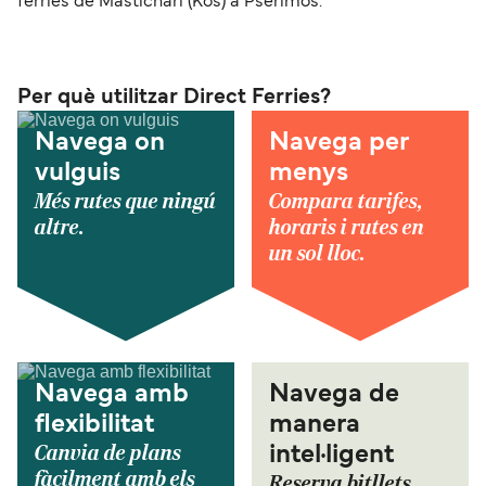
ferries de Mastichari (Kos) a Pserimos.
Per què utilitzar Direct Ferries?
Navega on
Navega per
vulguis
menys
Més rutes que ningú
Compara tarifes,
altre.
horaris i rutes en
un sol lloc.
Navega amb
Navega de
flexibilitat
manera
Canvia de plans
intel·ligent
fàcilment amb els
Reserva bitllets