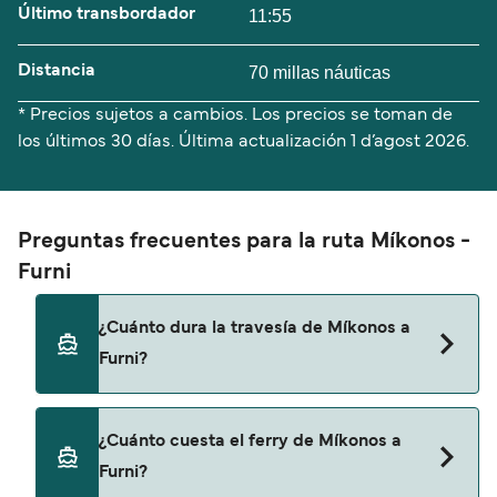
Último transbordador
11:55
Distancia
70 millas náuticas
* Precios sujetos a cambios. Los precios se toman de
los últimos 30 días. Última actualización
1 d’agost 2026.
Preguntas frecuentes para la ruta Míkonos -
Furni
¿Cuánto dura la travesía de Míkonos a
Furni?
El tiempo de la travesía en ferry de Míkonos a
¿Cuánto cuesta el ferry de Míkonos a
Furni es de aproximadamente 3 horas 15 minutos.
Furni?
La duración de la travesía puede variar de una