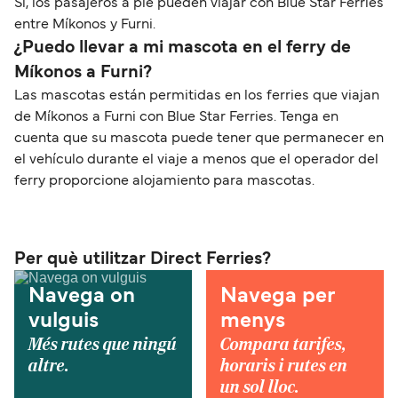
Sí, los pasajeros a pie pueden viajar con Blue Star Ferries
entre Míkonos y Furni.
¿Puedo llevar a mi mascota en el ferry de
Míkonos a Furni?
Las mascotas están permitidas en los ferries que viajan
de Míkonos a Furni con Blue Star Ferries. Tenga en
cuenta que su mascota puede tener que permanecer en
el vehículo durante el viaje a menos que el operador del
ferry proporcione alojamiento para mascotas.
Per què utilitzar Direct Ferries?
Navega on
Navega per
vulguis
menys
Més rutes que ningú
Compara tarifes,
altre.
horaris i rutes en
un sol lloc.