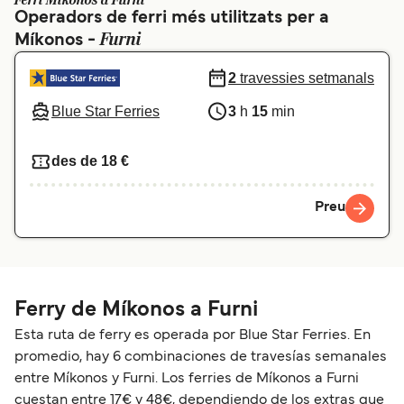
Ferri Míkonos a Furni
Operadors de ferri més utilitzats per a
Schweiz (DE)
Norge
Furni
Míkonos -
Україна
Indonesia
2
travessies setmanals
المغرب
Maroc (FR)
Blue Star Ferries
3
h
15
min
des de 18 €
Preu
Ferry de Míkonos a Furni
Esta ruta de ferry es operada por Blue Star Ferries. En
promedio, hay 6 combinaciones de travesías semanales
entre Míkonos y Furni. Los ferries de Míkonos a Furni
cuestan entre 17€ y 48€, dependiendo de los extras que