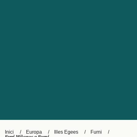
Česká republika
Australia
España
New Zealand
France
日本
Sverige
Ireland
Danmark
中国
Türkiye
العربية
UK
Österreich (DE)
Italia
Canada (FR)
Canada
België (NL)
Ελλάδα
Belgique (FR)
Inici
Europa
Illes Egees
Furni
Polska
Deutschland