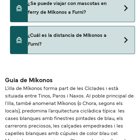
¿Se puede viajar con mascotas en
Furni con
ferry de Míkonos a Furni?
Blue Star Ferries
Sí, podrás viajar con mascotas a bordo en tu
¿Cuál es la distancia de Míkonos a
ferry. Puede que necesites el pasaporte de tus
Furni?
mascotas y otros documentos. Actualmente
puedes viajar con mascotas con:
La distancia entre Míkonos y Furni es de
Blue Star Ferries
aproximadamente 70 millas.
Guia de Míkonos
L’illa de Míkonos forma part de les Cíclades i està
situiada entre Tinos, Paros i Naxos. Al poble principal de
l’illa, també anomenat Míkonos (o Chora, segons els
locals), predomina l’arquitectura ciclàdica típica: les
cases blanques amb finestres pintades de blau, els
carrerons preciosos, les calçades empedrades i les
capelles blanques amb cúpules de color blau cel.