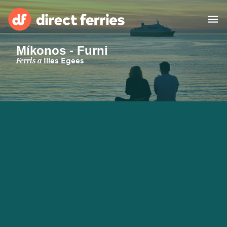
Míkonos - Furni
Països
Ferris a
Illes Egees
Bitllets de Ferry
Cercador de rutes i ports
Allotjament
Ferris
Catalan
El meu compte
United States
Suisse (FR)
Atenció al client
Россия
Portugal
대한민국
Suomi
Slovensko
Nederland