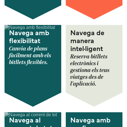
Navega amb
Navega de
flexibilitat
manera
Canvia de plans
intel·ligent
fàcilment amb els
Reserva bitllets
bitllets flexibles.
electrònics i
gestiona els teus
viatges des de
l'aplicació.
Navega al
Navega amb