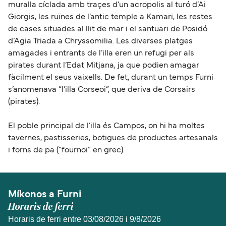
muralla cíclada amb traçes d’un acropolis al turó d’Ai
Giorgis, les ruïnes de l’antic temple a Kamari, les restes
de cases situades al llit de mar i el santuari de Posidó
d’Agia Triada a Chryssomilia. Les diverses platges
amagades i entrants de l’illa eren un refugi per als
pirates durant l’Edat Mitjana, ja que podien amagar
fàcilment el seus vaixells. De fet, durant un temps Furni
s’anomenava “l’illa Corseoi”, que deriva de Corsairs
(pirates).
El poble principal de l’illa és Campos, on hi ha moltes
tavernes, pastisseries, botigues de productes artesanals
i forns de pa (“fournoi” en grec).
Míkonos a Furni
Horaris de ferri
Horaris de ferri entre 03/08/2026 i 9/8/2026