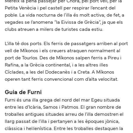
Mereix la pena passejar per Chora, pel port vell, per la
Petita Venècia i pel castell per respirar l’encant del
poble. La vida nocturna de l’illa és molt activa; de fet, a
vegades se l’anomena “la Eivissa de Grècia”, ja que els
clubs atreuen a milers de turistes cada estiu.
L’illa té dos ports. Els ferris de passatgers arriben al port
vell de Míkonos i els creuers atraquen normalment al
port de Tourlos. Des de Míkonos salpen ferris a Pireu i
Rafina, a la Grècia continental, i a les altres illes
Cíclades, a les del Dodecanès i a Creta. A Míkonos
operen tant ferris convencional com d’alta velocitat.
Guia de Furni
Furni és una illa grega del nord del mar Egeu situada
entre les d’Icària, Samos i Patmos. El gran nombre de
troballes antigues situades arreu de l’illa demostren el
llarg passat de l’illa i pertanyen a les èpoques jònica,
clàssica i hel·lenística. Entre les troballes destaquen la