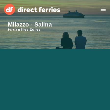
Milazzo - Salina
Països
Ferris a
Illes Eòlies
Bitllets de Ferry
Cercador de rutes i ports
Allotjament
Ferris
Catalan
El meu compte
United States
Suisse (FR)
Atenció al client
Россия
Portugal
대한민국
Suomi
Slovensko
Nederland