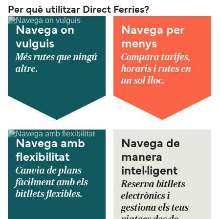
Per què utilitzar Direct Ferries?
Navega on
Navega per
vulguis
menys
Més rutes que ningú
Compara tarifes,
altre.
horaris i rutes en
un sol lloc.
Navega amb
Navega de
flexibilitat
manera
Canvia de plans
intel·ligent
fàcilment amb els
Reserva bitllets
bitllets flexibles.
electrònics i
gestiona els teus