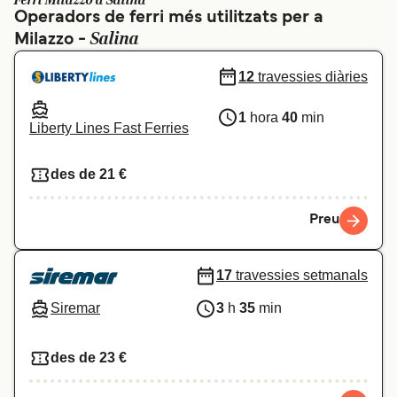
Ferri Milazzo a Salina
Operadors de ferri més utilitzats per a
Schweiz (DE)
Norge
Salina
Milazzo -
Україна
Indonesia
12
travessies diàries
المغرب
Maroc (FR)
1
hora
40
min
Liberty Lines Fast Ferries
des de 21 €
Preu
17
travessies setmanals
Siremar
3
h
35
min
des de 23 €