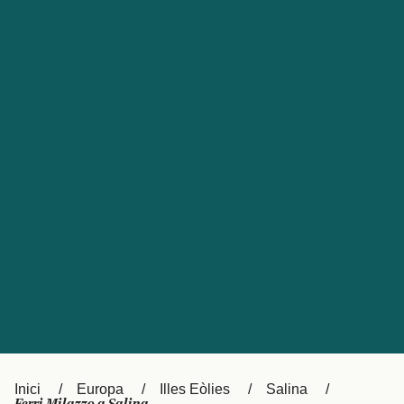
Česká republika
Australia
España
New Zealand
France
日本
Sverige
Ireland
Danmark
中国
Türkiye
العربية
UK
Österreich (DE)
Italia
Canada (FR)
Canada
België (NL)
Ελλάδα
Belgique (FR)
Inici
Europa
Illes Eòlies
Salina
Polska
Deutschland