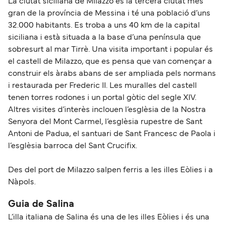
La ciutat siciliana de Milazzo és la tercera ciutat més
gran de la província de Messina i té una població d’uns
32.000 habitants. Es troba a uns 40 km de la capital
siciliana i està situada a la base d’una península que
sobresurt al mar Tirrè. Una visita important i popular és
el castell de Milazzo, que es pensa que van començar a
construir els àrabs abans de ser ampliada pels normans
i restaurada per Frederic II. Les muralles del castell
tenen torres rodones i un portal gòtic del segle XIV.
Altres visites d’interès inclouen l’esglèsia de la Nostra
Senyora del Mont Carmel, l’esglèsia rupestre de Sant
Antoni de Padua, el santuari de Sant Francesc de Paola i
l’esglèsia barroca del Sant Crucifix.
Des del port de Milazzo salpen ferris a les illes Eòlies i a
Nàpols.
Guia de Salina
L’illa italiana de Salina és una de les illes Eòlies i és una