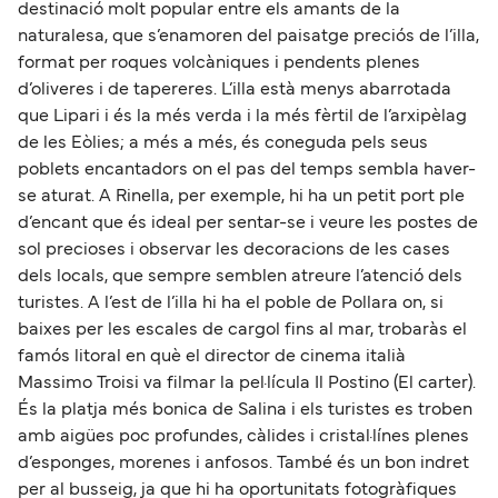
destinació molt popular entre els amants de la
naturalesa, que s’enamoren del paisatge preciós de l’illa,
format per roques volcàniques i pendents plenes
d’oliveres i de tapereres. L’illa està menys abarrotada
que Lipari i és la més verda i la més fèrtil de l’arxipèlag
de les Eòlies; a més a més, és coneguda pels seus
poblets encantadors on el pas del temps sembla haver-
se aturat. A Rinella, per exemple, hi ha un petit port ple
d’encant que és ideal per sentar-se i veure les postes de
sol precioses i observar les decoracions de les cases
dels locals, que sempre semblen atreure l’atenció dels
turistes. A l’est de l’illa hi ha el poble de Pollara on, si
baixes per les escales de cargol fins al mar, trobaràs el
famós litoral en què el director de cinema italià
Massimo Troisi va filmar la pel·lícula Il Postino (El carter).
És la platja més bonica de Salina i els turistes es troben
amb aigües poc profundes, càlides i cristal·línes plenes
d’esponges, morenes i anfosos. També és un bon indret
per al busseig, ja que hi ha oportunitats fotogràfiques