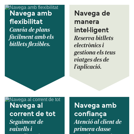
Navega amb
Navega de
flexibilitat
manera
Canvia de plans
intel·ligent
fàcilment amb els
Reserva bitllets
bitllets flexibles.
electrònics i
gestiona els teus
viatges des de
l'aplicació.
Navega al
Navega amb
corrent de tot
confiança
Seguiment de
Atenció al client de
vaixells i
primera classe