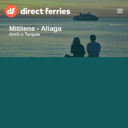
Mitilene - Aliaga
Països
Ferris a
Turquia
Bitllets de Ferry
Cercador de rutes i ports
Allotjament
Ferris
Catalan
El meu compte
United States
Suisse (FR)
Atenció al client
Россия
Portugal
대한민국
Suomi
Slovensko
Nederland