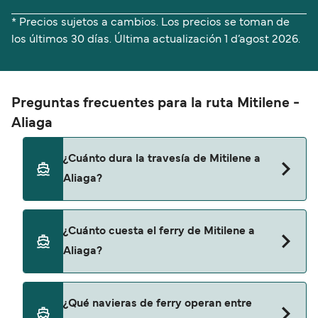
* Precios sujetos a cambios. Los precios se toman de
los últimos 30 días. Última actualización
1 d’agost 2026.
Preguntas frecuentes para la ruta Mitilene -
Aliaga
¿Cuánto dura la travesía de Mitilene a
Aliaga?
El tiempo de la travesía en ferry de Mitilene a
¿Cuánto cuesta el ferry de Mitilene a
Aliaga es de aproximadamente 1 hora 50
Aliaga?
minutos. La duración de la travesía puede variar
de una temporada a otra, por lo que te
recomendamos que verifiques online la
El precio del ferry de Mitilene a Aliaga puede
¿Qué navieras de ferry operan entre
información más actualizada.
variar según la temporada. El precio promedio de