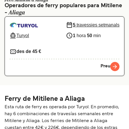
Ferri Mitilene a Aliaga
Operadores de ferry populares para Mitilene
Schweiz (DE)
Norge
Aliaga
-
Україна
Indonesia
5
travessies setmanals
المغرب
Maroc (FR)
Turyol
1
hora
50
min
des de 45 €
Preu
Ferry de Mitilene a Aliaga
Esta ruta de ferry es operada por Turyol. En promedio,
hay 6 combinaciones de travesías semanales entre
Mitilene y Aliaga. Los ferries de Mitilene a Aliaga
cuestan entre 42€ y 226€, dependiendo de los extras