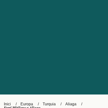
Česká republika
Australia
España
New Zealand
France
日本
Sverige
Ireland
Danmark
中国
Türkiye
العربية
UK
Österreich (DE)
Italia
Canada (FR)
Canada
België (NL)
Ελλάδα
Belgique (FR)
Inici
Europa
Turquia
Aliaga
Polska
Deutschland