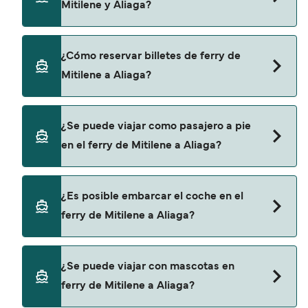
Mitilene y Aliaga?
un ferry de Mitilene a Aliaga es de 112€. El precio
no incluye los gastos de reserva.
Turyol proporciona travesías en ferry de Mitilene
¿Cómo reservar billetes de ferry de
a Aliaga.
Mitilene a Aliaga?
Puedes reservar tu viaje de Mitilene a Aliaga a
¿Se puede viajar como pasajero a pie
través de nuestro buscador de ferry online.
en el ferry de Mitilene a Aliaga?
Además, también puedes consultar nuestra
página de ofertas para descrubrir las últimas
promociones y descuentos de las compañías
Sí, se puede viajar como pasajero a pie de
¿Es posible embarcar el coche en el
navieras.
Mitilene a Aliaga con:
ferry de Mitilene a Aliaga?
Turyol
Sí, puedes viajar con un vehículo de Mitilene a
¿Se puede viajar con mascotas en
Aliaga con
ferry de Mitilene a Aliaga?
Turyol