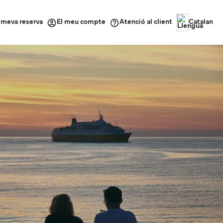
a meva reserva
Atenció al client
El meu compte
Catalan