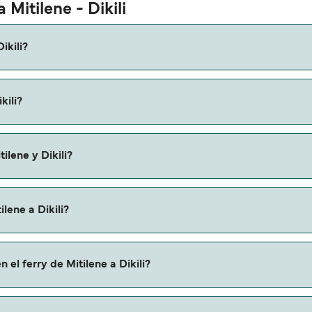
 Mitilene - Dikili
ikili?
ne a Dikili es de aproximadamente 45 minutos. La duración de 
kili?
ques online la información más actualizada.
e variar según la temporada. El precio promedio de un ferry de 
ilene y Dikili?
 a Dikili.
lene a Dikili?
i a través de nuestro buscador de ferry online. Además, tamb
 el ferry de Mitilene a Dikili?
descuentos de las compañías navieras.
ilene a Dikili con: