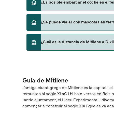
¿Es posible embarcar el coche en el fer
Ido
No, no podrás llevar tu coche en el ferry a Dik
¿Se puede viajar con mascotas en ferry 
No, no se admiten mascotas a bordo de los f
¿Cuál es la distancia de Mitilene a Dikil
La distancia entre Mitilene y Dikili es de a
Guia de Mitilene
L’antiga ciutat grega de Mitilene és la capital i 
remunten al segle XI aC i hi ha diversos edificis 
l’antic ajuntament, el Liceu Experimental i diver
començar a construir al segle XIX i que es va aca