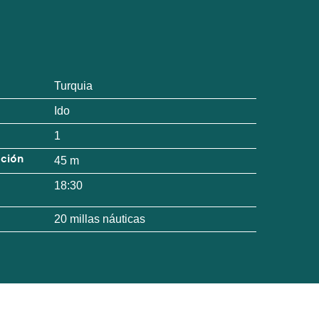
Turquia
Ido
1
ación
45 m
18:30
20 millas náuticas