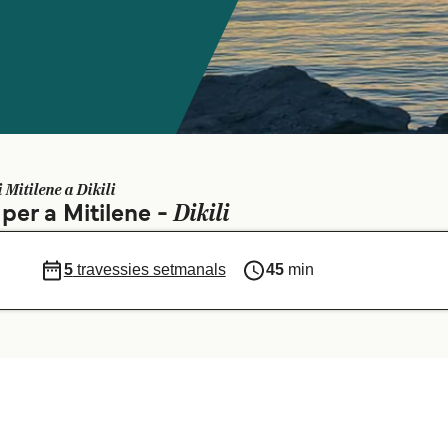
i Mitilene a Dikili
Dikili
 per a Mitilene -
5
travessies setmanals
45
min
i