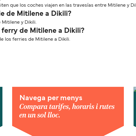
n que los coches viajen en las travesías entre Mitilene y Diki
 de Mitilene a Dikili?
Mitilene y Dikili.
ferry de Mitilene a Dikili?
os ferries de Mitilene a Dikili.
Navega per menys
Compara tarifes, horaris i rutes
en un sol lloc.