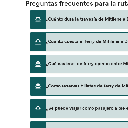
Preguntas frecuentes para la ruta
¿Cuánto dura la travesía de Mitilene a D
El tiempo de la travesía en ferry de Mitile
¿Cuánto cuesta el ferry de Mitilene a Di
otra, por lo que te recomendamos que verifi
El precio del ferry de Mitilene a Dikili pued
¿Qué navieras de ferry operan entre Mit
los gastos de reserva.
Ido proporciona travesías en ferry de Mitilene
¿Cómo reservar billetes de ferry de Miti
Puedes reservar tu viaje de Mitilene a Dikil
¿Se puede viajar como pasajero a pie en
para descrubrir las últimas promociones y 
Sí, se puede viajar como pasajero a pie de Mit