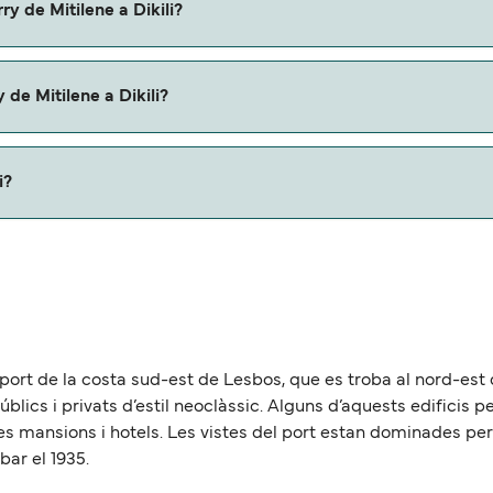
ry de Mitilene a Dikili?
ili.
de Mitilene a Dikili?
erris.
i?
proximadamente 20 millas.
el port de la costa sud-est de Lesbos, que es troba al nord-est
públics i privats d’estil neoclàssic. Alguns d’aquests edificis
ses mansions i hotels. Les vistes del port estan dominades pe
bar el 1935.