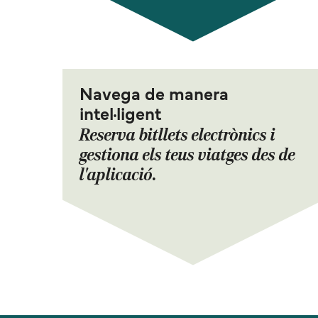
Navega de manera
intel·ligent
Reserva bitllets electrònics i
gestiona els teus viatges des de
l'aplicació.