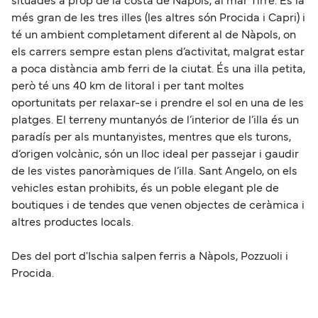
situades a prop de la costa de Nàpols, al mar Tirrè. És la
més gran de les tres illes (les altres són Procida i Capri) i
té un ambient completament diferent al de Nàpols, on
els carrers sempre estan plens d’activitat, malgrat estar
a poca distància amb ferri de la ciutat. És una illa petita,
però té uns 40 km de litoral i per tant moltes
oportunitats per relaxar-se i prendre el sol en una de les
platges. El terreny muntanyós de l’interior de l’illa és un
paradís per als muntanyistes, mentres que els turons,
d’origen volcànic, són un lloc ideal per passejar i gaudir
de les vistes panoràmiques de l’illa. Sant Angelo, on els
vehicles estan prohibits, és un poble elegant ple de
boutiques i de tendes que venen objectes de ceràmica i
altres productes locals.
Des del port d'Ischia salpen ferris a Nàpols, Pozzuoli i
Procida.