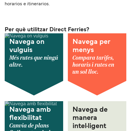
horarios e itinerarios.
Per què utilitzar Direct Ferries?
Navega on
Navega per
vulguis
menys
Més rutes que ningú
Compara tarifes,
altre.
horaris i rutes en
un sol lloc.
Navega amb
Navega de
flexibilitat
manera
Canvia de plans
intel·ligent