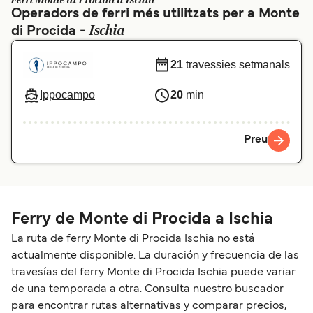
Ferri Monte di Procida a Ischia
Operadors de ferri més utilitzats per a Monte
Schweiz (DE)
Norge
Ischia
di Procida -
Україна
Indonesia
21
travessies setmanals
المغرب
Maroc (FR)
Ippocampo
20
min
Preu
Ferry de Monte di Procida a Ischia
La ruta de ferry Monte di Procida Ischia no está
actualmente disponible. La duración y frecuencia de las
travesías del ferry Monte di Procida Ischia puede variar
de una temporada a otra. Consulta nuestro buscador
para encontrar rutas alternativas y comparar precios,