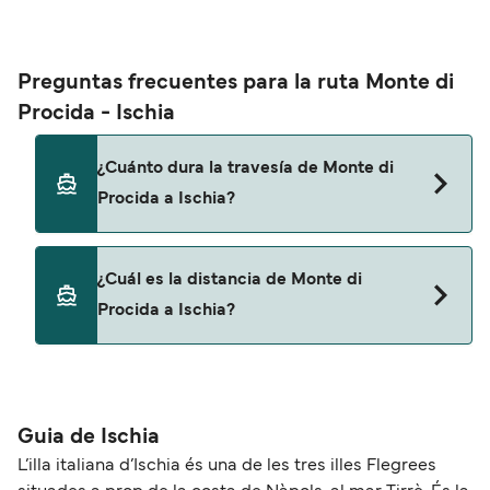
Preguntas frecuentes para la ruta Monte di
Procida - Ischia
¿Cuánto dura la travesía de Monte di
Procida a Ischia?
Esta ruta no navega actualmente. Consulta
¿Cuál es la distancia de Monte di
nuestro buscador de ofertas para ver rutas
Procida a Ischia?
alternativas.
La distancia entre Monte di Procida y Ischia es de
aproximadamente 0 millas.
Guia de Ischia
L’illa italiana d’Ischia és una de les tres illes Flegrees