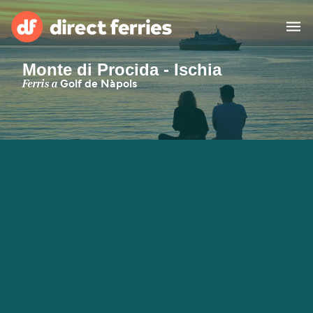
Monte di Procida - Ischia
Països
Ferris a
Golf de Nàpols
Bitllets de Ferry
Cercador de rutes i ports
Allotjament
Ferris
Catalan
El meu compte
United States
Suisse (FR)
Atenció al client
Россия
Portugal
대한민국
Suomi
Slovensko
Nederland