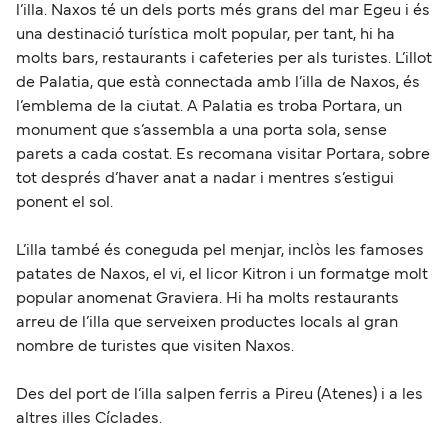
l’illa. Naxos té un dels ports més grans del mar Egeu i és
una destinació turística molt popular, per tant, hi ha
molts bars, restaurants i cafeteries per als turistes. L’illot
de Palatia, que està connectada amb l’illa de Naxos, és
l’emblema de la ciutat. A Palatia es troba Portara, un
monument que s’assembla a una porta sola, sense
parets a cada costat. Es recomana visitar Portara, sobre
tot després d’haver anat a nadar i mentres s’estigui
ponent el sol.
L’illa també és coneguda pel menjar, inclòs les famoses
patates de Naxos, el vi, el licor Kitron i un formatge molt
popular anomenat Graviera. Hi ha molts restaurants
arreu de l’illa que serveixen productes locals al gran
nombre de turistes que visiten Naxos.
Des del port de l’illa salpen ferris a Pireu (Atenes) i a les
altres illes Cíclades.