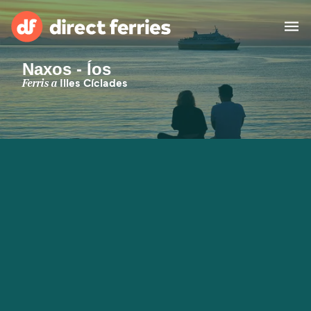
Naxos - Íos
Països
Ferris a
Illes Cíclades
Bitllets de Ferry
Cercador de rutes i ports
Allotjament
Ferris
Catalan
El meu compte
United States
Suisse (FR)
Atenció al client
Россия
Portugal
대한민국
Suomi
Slovensko
Nederland