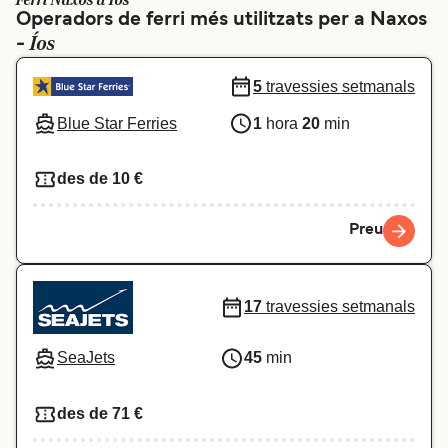
Ferri Naxos a Íos
Operadors de ferri més utilitzats per a Naxos
Schweiz (DE)
Norge
Íos
-
Україна
Indonesia
5
travessies setmanals
المغرب
Maroc (FR)
Blue Star Ferries
1
hora
20
min
des de 10 €
Preu
17
travessies setmanals
SeaJets
45
min
des de 71 €