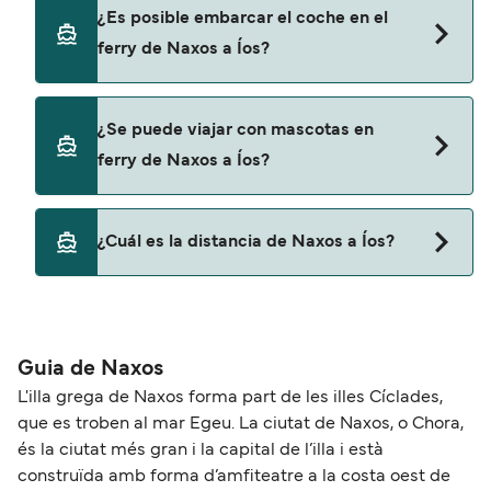
y descuentos de las compañías navieras.
Sí, se puede viajar como pasajero a pie de Naxos
¿Es posible embarcar el coche en el
a Íos con:
ferry de Naxos a Íos?
Blue Star Ferries
SeaJets
Sí, puedes viajar con un vehículo de Naxos a Íos
¿Se puede viajar con mascotas en
con
ferry de Naxos a Íos?
Blue Star Ferries
SeaJets
Sí, podrás viajar con mascotas a bordo en tu
¿Cuál es la distancia de Naxos a Íos?
ferry. Puede que necesites el pasaporte de tus
mascotas y otros documentos. Actualmente
La distancia entre Naxos y Íos es de
puedes viajar con mascotas con:
aproximadamente 22 millas.
Blue Star Ferries
Guia de Naxos
SeaJets
L'illa grega de Naxos forma part de les illes Cíclades,
que es troben al mar Egeu. La ciutat de Naxos, o Chora,
és la ciutat més gran i la capital de l’illa i està
construïda amb forma d’amfiteatre a la costa oest de