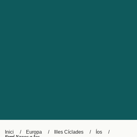
Česká republika
Australia
España
New Zealand
France
日本
Sverige
Ireland
Danmark
中国
Türkiye
العربية
UK
Österreich (DE)
Italia
Canada (FR)
Canada
België (NL)
Ελλάδα
Belgique (FR)
Inici
Europa
Illes Cíclades
Íos
Polska
Deutschland