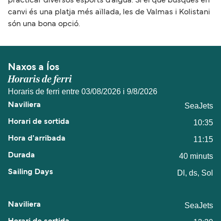
practicar diversos esports d’aigua. Si el que busques en
canvi és una platja més aïllada, les de Valmas i Kolistani
són una bona opció.
Naxos a Íos
Horaris de ferri
Horaris de ferri entre 03/08/2026 i 9/8/2026
SeaJets
10:35
11:15
40 minuts
Dl, ds, Sol
SeaJets