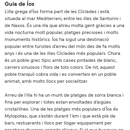
Guia de Íos
L'illa grega d’Íos forma part de les Cíclades i està
situada al mar Mediterrani, entre les illes de Santorini i
de Naxos. És una illa que atreu molta gent gràcies a una
vida nocturna molt popular, platges precioses i molts
monuments històrics. Íos ha sigut una destinació
popular entre turistes d’arreu del món des de fa molts
anys i és una de les illes Cíclades més populars. Chora
és un poble grec típic amb cases pintades de blanc,
carrers sinuosos i flors de tots colors. De nit, aquest
poble tranquil cobra vida i es converteix en un poble
animat, amb molts llocs per socialitzar.
Arreu de l’illa hi ha un munt de platges de sorra blanca i
fina per explorar i totes estan envoltades d’aigües
cristal·línes. Una de les platges més populars d’Íos és
Mylopotas, que s’estén durant 1 km i que està ple de
bars, restuarants i llocs per llogar equipament per