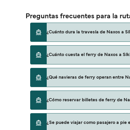
Preguntas frecuentes para la rut
¿Cuánto dura la travesía de Naxos a Sí
El tiempo de la travesía en ferry de Naxos 
¿Cuánto cuesta el ferry de Naxos a Sík
temporada a otra, por lo que te recomendam
El precio del ferry de Naxos a Síkinos puede
¿Qué navieras de ferry operan entre N
los gastos de reserva.
Blue Star Ferries proporciona travesías en fe
¿Cómo reservar billetes de ferry de Na
Puedes reservar tu viaje de Naxos a Síkinos
¿Se puede viajar como pasajero a pie e
para descrubrir las últimas promociones y 