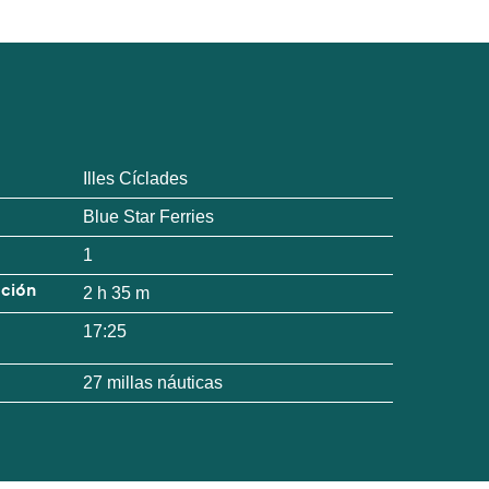
Illes Cíclades
Blue Star Ferries
1
ación
2 h 35 m
17:25
27 millas náuticas