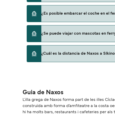
Sí, se puede viajar como pasajero a pie de N
¿Es posible embarcar el coche en el fe
Blue Star Ferries
Sí, puedes viajar con un vehículo de Naxos a
¿Se puede viajar con mascotas en ferr
Blue Star Ferries
Sí, podrás viajar con mascotas a bordo en t
¿Cuál es la distancia de Naxos a Síkin
con mascotas con:
Blue Star Ferries
La distancia entre Naxos y Síkinos es de ap
Guia de Naxos
L'illa grega de Naxos forma part de les illes Cícla
construïda amb forma d’amfiteatre a la costa oest
hi ha molts bars, restaurants i cafeteries per als 