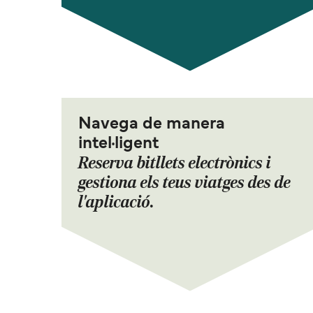
Navega de manera
intel·ligent
Reserva bitllets electrònics i
gestiona els teus viatges des de
l'aplicació.