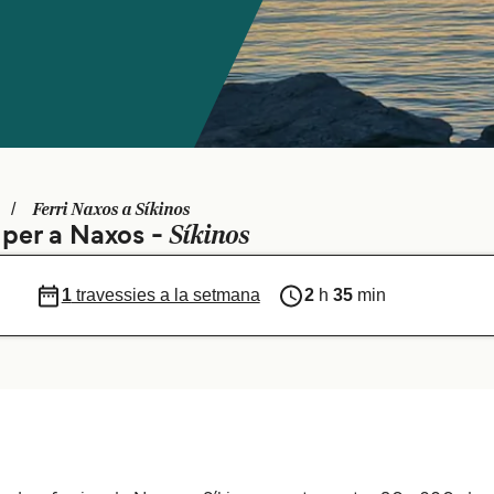
Ferri Naxos a Síkinos
Síkinos
s per a Naxos -
1
travessies a la setmana
2
h
35
min