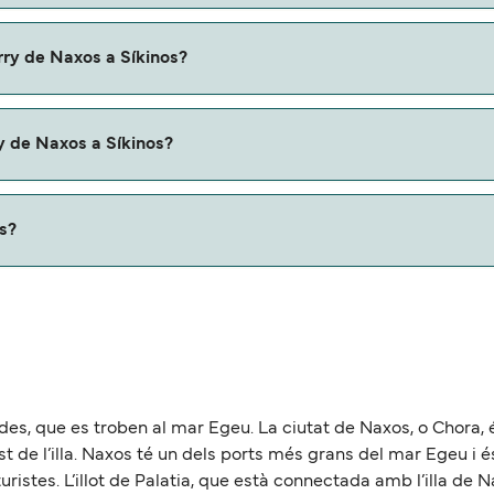
axos a Síkinos con:
rry de Naxos a Síkinos?
 Síkinos con
y de Naxos a Síkinos?
u ferry. Puede que necesites el pasaporte de tus mascotas y
os?
roximadamente 27 millas.
des, que es troben al mar Egeu. La ciutat de Naxos, o Chora, és 
 de l’illa. Naxos té un dels ports més grans del mar Egeu i és
turistes. L’illot de Palatia, que està connectada amb l’illa de 