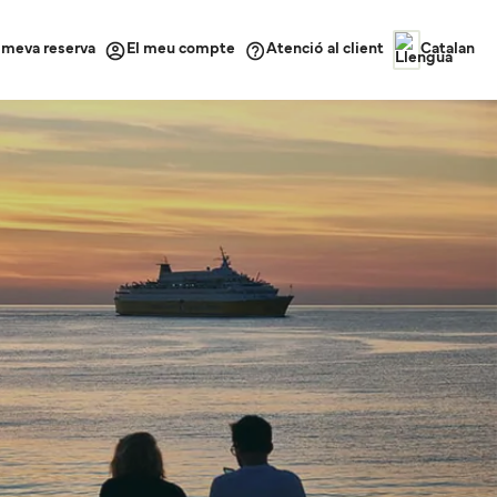
a meva reserva
Atenció al client
El meu compte
Catalan