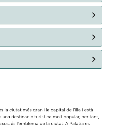
 otros documentos. Actualmente puedes viajar
la ciutat més gran i la capital de l’illa i està
 una destinació turística molt popular, per tant,
Naxos, és l’emblema de la ciutat. A Palatia es