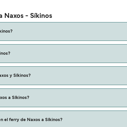
a Naxos - Síkinos
kinos?
a Síkinos es de aproximadamente 2 horas 35 minutos. La durac
inos?
os que verifiques online la información más actualizada.
 variar según la temporada. El precio promedio de un ferry de 
axos y Síkinos?
rry de Naxos a Síkinos.
xos a Síkinos?
 a través de nuestro buscador de ferry online. Además, tambi
n el ferry de Naxos a Síkinos?
descuentos de las compañías navieras.