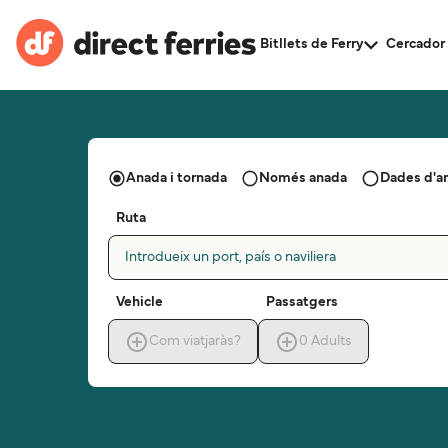
Bitllets de Ferry
Cercador 
Anada i tornada
Només anada
Dades d'a
Ruta
Introdueix un port, país o naviliera
Vehicle
Passatgers
Com viatjaràs?
0
Adults