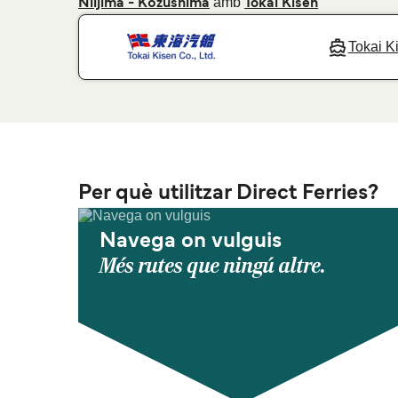
amb
Niijima - Kōzushima
Tokai Kisen
Tokai K
Per què utilitzar Direct Ferries?
Navega on vulguis
Més rutes que ningú altre.