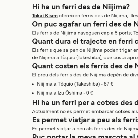
Hi ha un ferri des de Niijima?
Tokai Kisen
ofereixen ferris des de Niijima, Ill
On puc agafar un ferri des de N
Els ferris de Niijima naveguen cap a 5 ports; T
Quant dura el trajecte en ferri 
Els ferris que salpen de Niijima poden trigar e
de Niijima a Tòquio (Takeshiba), que costa apr
Quant costen els ferris des de 
El preu dels ferris des de Niijima depèn de dive
Niijima a Tòquio (Takeshiba) - 87 €
Niijima a Izu Ōshima - 0 €
Hi ha un ferri per a cotxes des 
Actualment no es permet embarcar cotxes als f
Es permet viatjar a peu als ferr
Es permet viatjar a peu als ferris des de Niiji
Puc portar la meva mascota al f