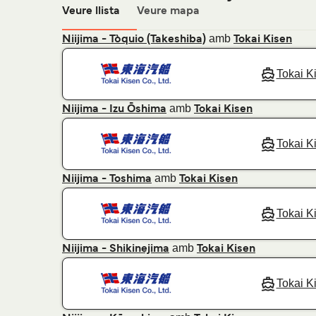
Veure llista
Veure mapa
amb
Niijima - Tòquio (Takeshiba)
Tokai Kisen
Tokai K
amb
Niijima - Izu Ōshima
Tokai Kisen
Tokai K
amb
Niijima - Toshima
Tokai Kisen
Tokai K
amb
Niijima - Shikinejima
Tokai Kisen
Tokai K