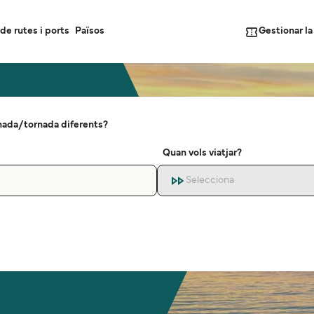
Gestionar l
de rutes i ports
Països
nada/tornada diferents?
Quan vols viatjar?
Selecciona