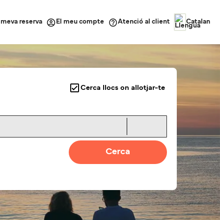
a meva reserva
Atenció al client
El meu compte
Catalan
Cerca llocs on allotjar-te
Cerca