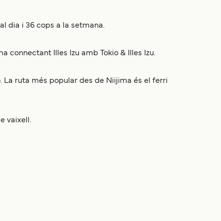
al dia i 36 cops a la setmana.
 connectant Illes Izu amb Tokio & Illes Izu.
. La ruta més popular des de Niijima és el ferri
 vaixell.