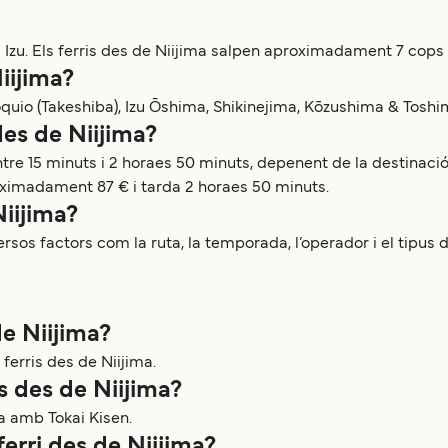
es Izu. Els ferris des de Niijima salpen aproximadament 7 cops 
iijima?
òquio (Takeshiba), Izu Ōshima, Shikinejima, Kōzushima & Toshima
des de Niijima?
ntre 15 minuts i 2 horaes 50 minuts, depenent de la destinació
oximadament 87 € i tarda 2 horaes 50 minuts.
Niijima?
rsos factors com la ruta, la temporada, l’operador i el tipus de
de Niijima?
erris des de Niijima.
is des de Niijima?
ma amb Tokai Kisen.
erri des de Niijima?