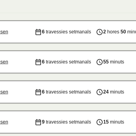
isen
6
travessies setmanals
2
hores
50
min
isen
6
travessies setmanals
55
minuts
isen
6
travessies setmanals
24
minuts
isen
9
travessies setmanals
15
minuts