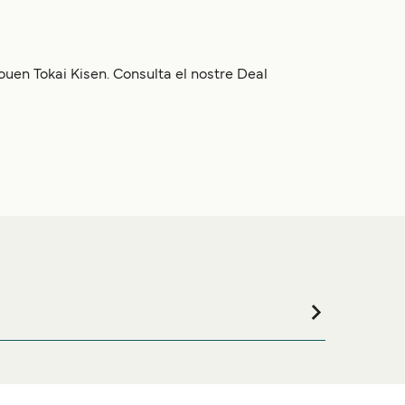
ouen Tokai Kisen. Consulta el nostre Deal
 tota la teva estada, visita la nostra pàgina de