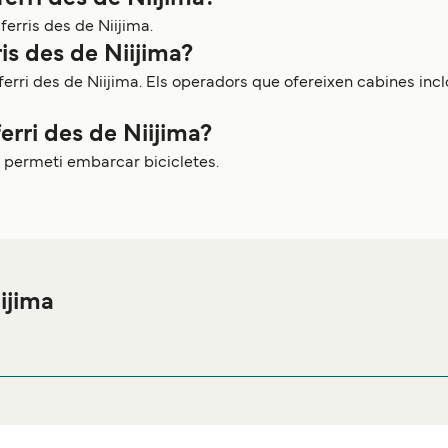
erris des de Niijima.
is des de Niijima?
erri des de Niijima. Els operadors que ofereixen cabines incl
erri des de Niijima?
s permeti embarcar bicicletes.
iijima
e a prop del port de ferri de Niijima o busques allotjament durant
tjament i una de les seleccions més àmplies a internet.