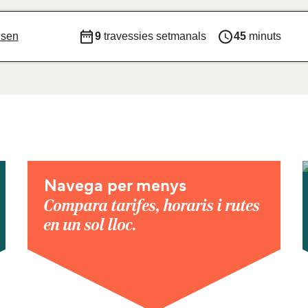
isen
9
travessies setmanals
45
minuts
Navega per menys
Compara tarifes, horaris i rutes
en un sol lloc.