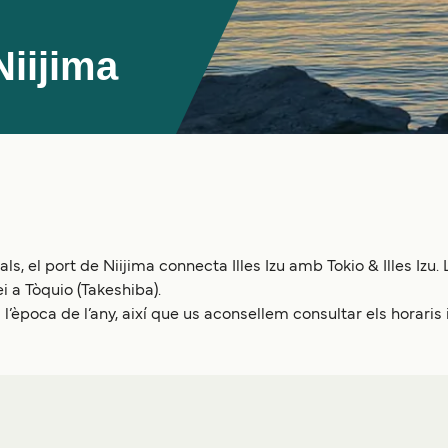
Niijima
, el port de Niijima connecta Illes Izu amb Tokio & Illes Izu.
i a Tòquio (Takeshiba).
l’època de l’any, així que us aconsellem consultar els horaris 