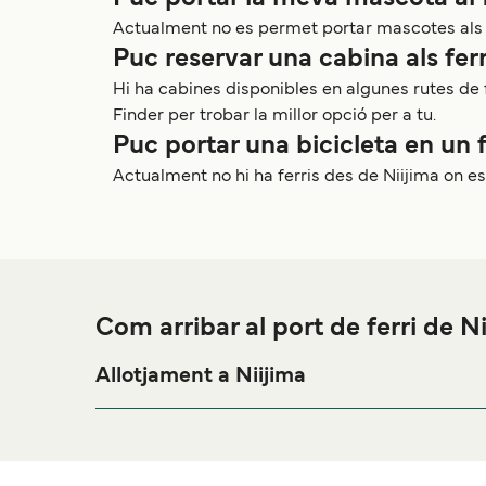
Actualment no es permet portar mascotes als f
Puc reservar una cabina als ferr
Hi ha cabines disponibles en algunes rutes de f
Finder per trobar la millor opció per a tu.
Puc portar una bicicleta en un f
Actualment no hi ha ferris des de Niijima on e
Com arribar al port de ferri de N
Allotjament a Niijima
Si vols passar una nit abans o després del teu viatg
per als millors preus en allo
Allotjament a Niijima