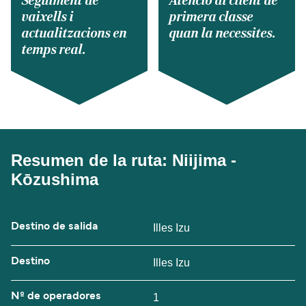
Seguiment de
Atenció al client de
vaixells i
primera classe
actualitzacions en
quan la necessites.
temps real.
Resumen de la ruta: Niijima -
Kōzushima
Destino de salida
Illes Izu
Destino
Illes Izu
Nº de operadores
1