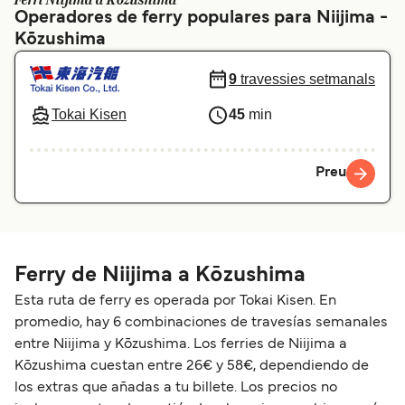
Ferri Niijima a Kōzushima
Operadores de ferry populares para Niijima -
Schweiz (DE)
Norge
Kōzushima
Україна
Indonesia
9
travessies setmanals
المغرب
Maroc (FR)
Tokai Kisen
45
min
Preu
Ferry de Niijima a Kōzushima
Esta ruta de ferry es operada por Tokai Kisen. En
promedio, hay 6 combinaciones de travesías semanales
entre Niijima y Kōzushima. Los ferries de Niijima a
Kōzushima cuestan entre 26€ y 58€, dependiendo de
los extras que añadas a tu billete. Los precios no