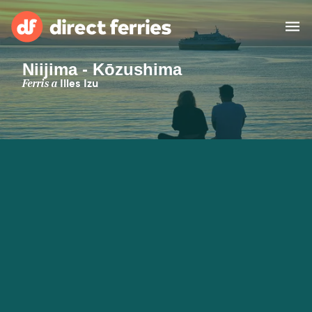
Niijima - Kōzushima
Països
Ferris a
Illes Izu
Bitllets de Ferry
Cercador de rutes i ports
Allotjament
Ferris
Catalan
El meu compte
United States
Suisse (FR)
Atenció al client
Россия
Portugal
대한민국
Suomi
Slovensko
Nederland