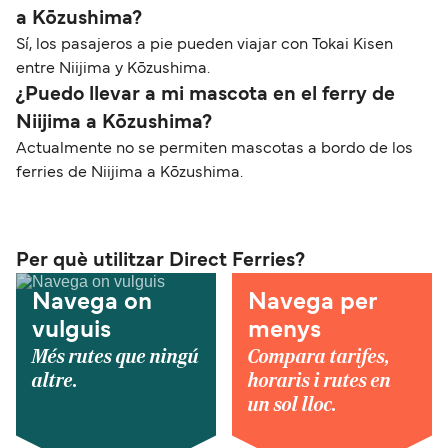
a Kōzushima?
Sí, los pasajeros a pie pueden viajar con Tokai Kisen
entre Niijima y Kōzushima.
¿Puedo llevar a mi mascota en el ferry de
Niijima a Kōzushima?
Actualmente no se permiten mascotas a bordo de los
ferries de Niijima a Kōzushima.
Per què utilitzar Direct Ferries?
Navega on
Navega per
vulguis
menys
Més rutes que ningú
Compara tarifes,
altre.
horaris i rutes en
un sol lloc.