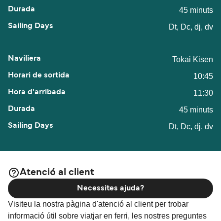
45 minuts
Dt, Dc, dj, dv
Tokai Kisen
10:45
11:30
45 minuts
Dt, Dc, dj, dv
Atenció al client
Necessites ajuda?
Visiteu la nostra pàgina d'atenció al client per trobar
informació útil sobre viatjar en ferri, les nostres preguntes