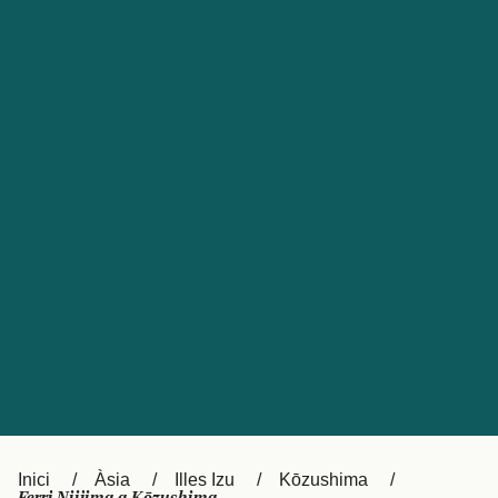
Česká republika
Australia
España
New Zealand
France
日本
Sverige
Ireland
Danmark
中国
Türkiye
العربية
UK
Österreich (DE)
Italia
Canada (FR)
Canada
België (NL)
Ελλάδα
Belgique (FR)
Inici
Àsia
Illes Izu
Kōzushima
Polska
Deutschland