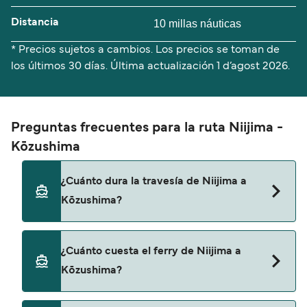
Distancia
10 millas náuticas
* Precios sujetos a cambios. Los precios se toman de
los últimos 30 días. Última actualización
1 d’agost 2026.
Preguntas frecuentes para la ruta Niijima -
Kōzushima
¿Cuánto dura la travesía de Niijima a
Kōzushima?
El tiempo de la travesía en ferry de Niijima a
¿Cuánto cuesta el ferry de Niijima a
Kōzushima es de aproximadamente 45 minutos.
Kōzushima?
La duración de la travesía puede variar de una
temporada a otra, por lo que te recomendamos