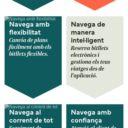
Navega amb
Navega de
flexibilitat
manera
Canvia de plans
intel·ligent
fàcilment amb els
Reserva bitllets
bitllets flexibles.
electrònics i
gestiona els teus
viatges des de
l'aplicació.
Navega al
Navega amb
corrent de tot
confiança