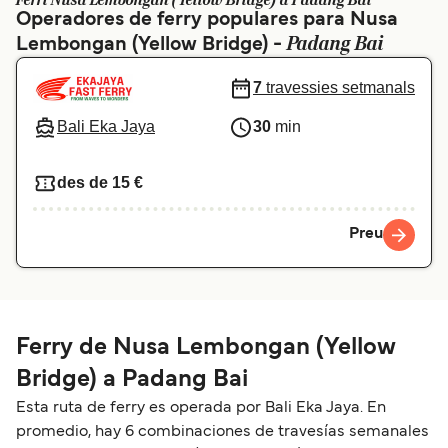
Ferri Nusa Lembongan (Yellow Bridge) a Padang Bai
Operadores de ferry populares para Nusa
Schweiz (DE)
Norge
Padang Bai
Lembongan (Yellow Bridge) -
Україна
Indonesia
7
travessies setmanals
المغرب
Maroc (FR)
Bali Eka Jaya
30
min
des de 15 €
Preu
Ferry de Nusa Lembongan (Yellow
Bridge) a Padang Bai
Esta ruta de ferry es operada por Bali Eka Jaya. En
promedio, hay 6 combinaciones de travesías semanales