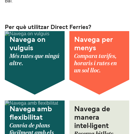
Bai.
Per què utilitzar Direct Ferries?
Navega on
Navega per
vulguis
menys
Més rutes que ningú
Compara tarifes,
altre.
horaris i rutes en
un sol lloc.
Navega amb
Navega de
flexibilitat
manera
Canvia de plans
intel·ligent
fàcilment amb els
Reserva bitllets