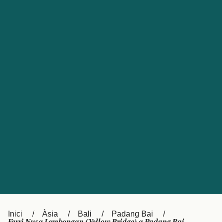
Česká republika
Australia
España
New Zealand
France
日本
Sverige
Ireland
Danmark
中国
Türkiye
العربية
UK
Österreich (DE)
Italia
Canada (FR)
Canada
België (NL)
Ελλάδα
Belgique (FR)
Inici
Àsia
Bali
Padang Bai
Polska
Deutschland