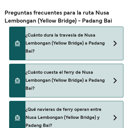
Preguntas frecuentes para la ruta Nusa
Lembongan (Yellow Bridge) - Padang Bai
¿Cuánto dura la travesía de Nusa
Lembongan (Yellow Bridge) a Padang
Bai?
El tiempo de la travesía en ferry de Nusa
¿Cuánto cuesta el ferry de Nusa
Lembongan (Yellow Bridge) a Padang Bai es de
Lembongan (Yellow Bridge) a Padang
aproximadamente 30 minutos. La duración de la
Bai?
travesía puede variar de una temporada a otra,
por lo que te recomendamos que verifiques
online la información más actualizada.
El precio del ferry de Nusa Lembongan (Yellow
¿Qué navieras de ferry operan entre
Bridge) a Padang Bai puede variar según la
Nusa Lembongan (Yellow Bridge) y
temporada. El precio promedio de un ferry de
Padang Bai?
Nusa Lembongan (Yellow Bridge) a Padang Bai es