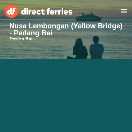
Nusa Lembongan (Yellow Bridge)
- Padang Bai
Països
Ferris a
Bali
Bitllets de Ferry
Cercador de rutes i ports
Allotjament
Ferris
Catalan
El meu compte
United States
Suisse (FR)
Atenció al client
Россия
Portugal
대한민국
Suomi
Slovensko
Nederland