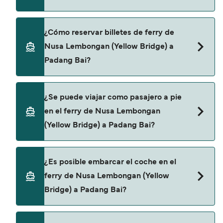
de 49€. El precio no incluye los gastos de reserva.
Bali Eka Jaya proporciona travesías en ferry de
¿Cómo reservar billetes de ferry de
Nusa Lembongan (Yellow Bridge) a Padang Bai.
Nusa Lembongan (Yellow Bridge) a
Padang Bai?
Puedes reservar tu viaje de Nusa Lembongan
¿Se puede viajar como pasajero a pie
(Yellow Bridge) a Padang Bai a través de nuestro
en el ferry de Nusa Lembongan
buscador de ferry online. Además, también
(Yellow Bridge) a Padang Bai?
puedes consultar nuestra página de ofertas para
descrubrir las últimas promociones y descuentos
de las compañías navieras.
Sí, se puede viajar como pasajero a pie de Nusa
¿Es posible embarcar el coche en el
Lembongan (Yellow Bridge) a Padang Bai con:
ferry de Nusa Lembongan (Yellow
Bali Eka Jaya
Bridge) a Padang Bai?
No, no podrás llevar tu coche en el ferry a Padang