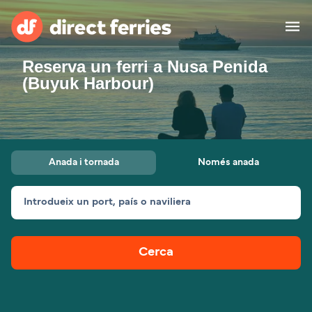
Reserva un ferri a Nusa Penida
Països
(Buyuk Harbour)
Bitllets de Ferry
Cercador de rutes i ports
Allotjament
Ferris
Anada i tornada
Només anada
Catalan
Introdueix un port, país o naviliera
El meu compte
United States
Suisse (FR)
Atenció al client
Россия
Portugal
Cerca
대한민국
Suomi
Slovensko
Nederland