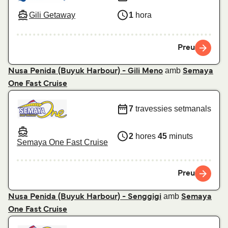
Gili Getaway
1
hora
Preu
amb
Nusa Penida (Buyuk Harbour) - Gili Meno
Semaya
One Fast Cruise
7
travessies setmanals
2
hores
45
minuts
Semaya One Fast Cruise
Preu
amb
Nusa Penida (Buyuk Harbour) - Senggigi
Semaya
One Fast Cruise