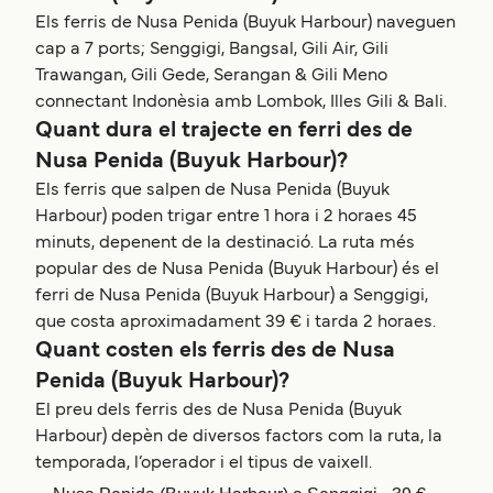
Els ferris de Nusa Penida (Buyuk Harbour) naveguen
cap a 7 ports; Senggigi, Bangsal, Gili Air, Gili
Trawangan, Gili Gede, Serangan & Gili Meno
connectant Indonèsia amb Lombok, Illes Gili & Bali.
Quant dura el trajecte en ferri des de
Nusa Penida (Buyuk Harbour)?
Els ferris que salpen de Nusa Penida (Buyuk
Harbour) poden trigar entre 1 hora i 2 horaes 45
minuts, depenent de la destinació. La ruta més
popular des de Nusa Penida (Buyuk Harbour) és el
ferri de Nusa Penida (Buyuk Harbour) a Senggigi,
que costa aproximadament 39 € i tarda 2 horaes.
Quant costen els ferris des de Nusa
Penida (Buyuk Harbour)?
El preu dels ferris des de Nusa Penida (Buyuk
Harbour) depèn de diversos factors com la ruta, la
temporada, l’operador i el tipus de vaixell.