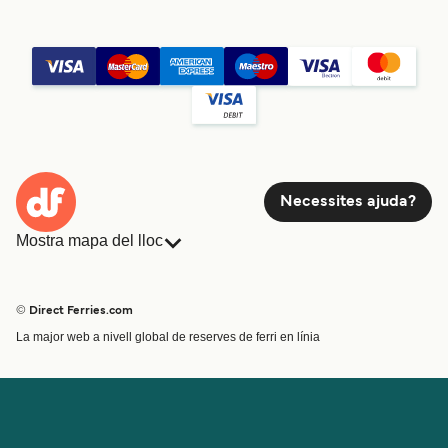
Necessites ajuda?
Mostra mapa del lloc
Ferris
Reserves
Països
Allotjament
© Direct Ferries.com
Atenció al client
Càrrega
La major web a nivell global de reserves de ferri en línia
Cercador de rutes i ports
Mini Creuer
Special Offers
Tren i ferri
Ofertes Especials
Bitllets de Ferry