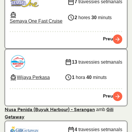
7
travessies setmanals
2
hores
30
minuts
Semaya One Fast Cruise
Preu
13
travessies setmanals
Wijaya Perkasa
1
hora
40
minuts
Preu
amb
Nusa Penida (Buyuk Harbour) - Serangan
Gili
Getaway
4
travessies setmanals