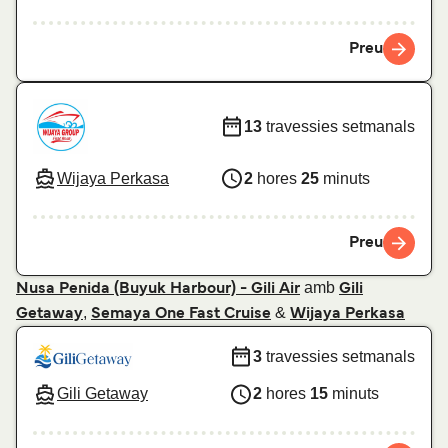
Preu
13
travessies setmanals
Wijaya Perkasa
2
hores
25
minuts
Preu
amb
Nusa Penida (Buyuk Harbour) - Gili Air
Gili
,
&
Getaway
Semaya One Fast Cruise
Wijaya Perkasa
3
travessies setmanals
Gili Getaway
2
hores
15
minuts