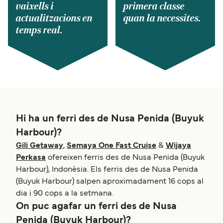
vaixells i
primera classe
actualitzacions en
quan la necessites.
temps real.
Hi ha un ferri des de Nusa Penida (Buyuk
Harbour)?
Gili Getaway
,
Semaya One Fast Cruise
&
Wijaya
Perkasa
ofereixen ferris des de Nusa Penida (Buyuk
Harbour), Indonèsia. Els ferris des de Nusa Penida
(Buyuk Harbour) salpen aproximadament 16 cops al
dia i 90 cops a la setmana.
On puc agafar un ferri des de Nusa
Penida (Buyuk Harbour)?