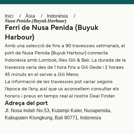
Schweiz (DE)
Norge
Inici
Àsia
Indonèsia
Україна
Indonesia
Nusa Penida (Buyuk Harbour)
Ferri de Nusa Penida (Buyuk
المغرب
Maroc (FR)
Harbour)
Amb una selecció de fins a 90 travessies setmanals, el
port de Nusa Penida (Buyuk Harbour) connecta
Indonèsia amb Lombok, Illes Gili & Bali. La durada de la
travessia varia des de 1 hora fins a Gili Gede i 2 horaes
45 minuts en el servei a Gili Meno.
La informació de les travessies pot variar segons
l’època de l’any, així que us aconsellem consultar els
horaris i preus en temps real al nostre Deal Finder.
Adreça del port
Jl. Nusa Indah No.53, Kutampi Kaler, Nusapenida,
Kabupaten Klungkung, Bali 80771, Indonesia