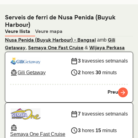
Serveis de ferri de Nusa Penida (Buyuk
Harbour)
Veure llista
Veure mapa
amb
Nusa Penida (Buyuk Harbour) - Bangsal
Gili
,
&
Getaway
Semaya One Fast Cruise
Wijaya Perkasa
3
travessies setmanals
Gili Getaway
2
hores
30
minuts
Preu
7
travessies setmanals
3
hores
15
minuts
Semaya One Fast Cruise