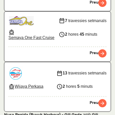
Preu
7
travessies setmanals
2
hores
45
minuts
Semaya One Fast Cruise
Preu
13
travessies setmanals
Wijaya Perkasa
2
hores
5
minuts
Preu
amb
Nusa Penida (Buyuk Harbour) - Gili Gede
Gili