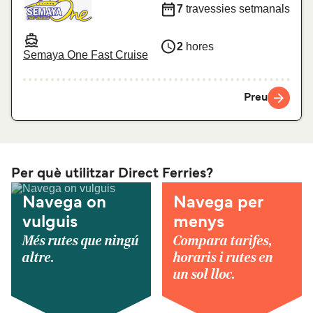
7
travessies setmanals
2
hores
Semaya One Fast Cruise
Preu
Per què utilitzar Direct Ferries?
Navega on
Navega per
vulguis
menys
Més rutes que ningú
Compara tarifes,
altre.
horaris i rutes en
un sol lloc.