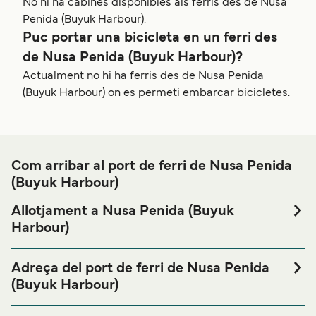
No hi ha cabines disponibles als ferris des de Nusa
Penida (Buyuk Harbour).
Puc portar una bicicleta en un ferri des
de Nusa Penida (Buyuk Harbour)?
Actualment no hi ha ferris des de Nusa Penida
(Buyuk Harbour) on es permeti embarcar bicicletes.
Com arribar al port de ferri de Nusa Penida
(Buyuk Harbour)
Allotjament a Nusa Penida (Buyuk
Harbour)
Si vols passar una nit abans o després del teu viatge a
prop del port de ferri de Nusa Penida (Buyuk Harbour) o
Adreça del port de ferri de Nusa Penida
busques allotjament durant tota la teva estada, visita la
(Buyuk Harbour)
nostra pàgina de
Allotjament a Nusa Penida (Buyuk
Jl. Nusa Indah No.53, Kutampi Kaler, Nusapenida,
per als millors preus en allotjament i una de les
Harbour)