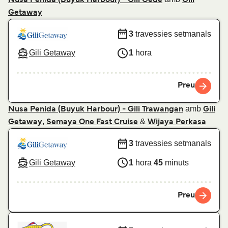
Getaway
3
travessies setmanals
Gili Getaway
1
hora
Preu
amb
Nusa Penida (Buyuk Harbour) - Gili Trawangan
Gili
,
&
Getaway
Semaya One Fast Cruise
Wijaya Perkasa
3
travessies setmanals
Gili Getaway
1
hora
45
minuts
Preu