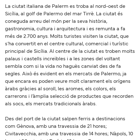
La ciutat italiana de Palerm es troba al nord-oest de
Sicília, al golf de Palermo del mar Tirrè. La ciutat és
coneguda arreu del món per la seva història,
gastronomia, cultura i arquitectura i es remunta a fa
més de 2.700 anys. Molts turistes visiten la ciutat, que
s’ha convertit en el centre cultural, comercial i turístic
principal de Sicília. Al centre de la ciutat es troben molts
palaus i castells increïbles i a les zones del voltant
sembla com si la vida no haguès canviat des de fa
segles. Això és evident en els mercats de Palermo, ja
que encara es poden veure molt clarament els orígens
àrabs gràcies al soroll, les aromes, els colors, els
carrerons i l’àmplia selecció de productes que recorden
als socs, els mercats tradicionals àrabs.
Des del port de la ciutat salpen ferris a destinacions
com Gènova, amb una travessia de 21 hores;
Civitavecchia, amb una travessia de 14 hores; Nàpols, 10