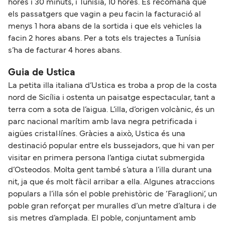
hores i 30 minuts, i Tunísia, 10 hores. Es recomana que
els passatgers que vagin a peu facin la facturació al
menys 1 hora abans de la sortida i que els vehicles la
facin 2 hores abans. Per a tots els trajectes a Tunísia
s’ha de facturar 4 hores abans.
Guia de Ustica
La petita illa italiana d’Ustica es troba a prop de la costa
nord de Sicília i ostenta un paisatge espectacular, tant a
terra com a sota de l’aigua. L’illa, d’origen volcànic, és un
parc nacional marítim amb lava negra petrificada i
aigües cristal·línes. Gràcies a això, Ustica és una
destinació popular entre els bussejadors, que hi van per
visitar en primera persona l’antiga ciutat submergida
d’Osteodos. Molta gent també s’atura a l’illa durant una
nit, ja que és molt fàcil arribar a ella. Algunes atraccions
populars a l’illa són el poble prehistòric de ‘Faraglioni’, un
poble gran reforçat per muralles d’un metre d’altura i de
sis metres d’amplada. El poble, conjuntament amb