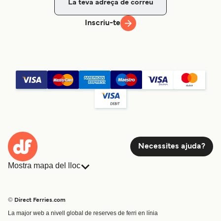
Inscriu-te
Necessites ajuda?
Mostra mapa del lloc
Ferris
Reserves
Països
Allotjament
© Direct Ferries.com
Atenció al client
Càrrega
La major web a nivell global de reserves de ferri en línia
Cercador de rutes i ports
Mini Creuer