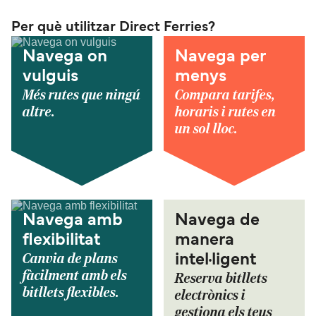
Per què utilitzar Direct Ferries?
Navega on
Navega per
vulguis
menys
Més rutes que ningú
Compara tarifes,
altre.
horaris i rutes en
un sol lloc.
Navega amb
Navega de
flexibilitat
manera
Canvia de plans
intel·ligent
fàcilment amb els
Reserva bitllets
bitllets flexibles.
electrònics i
gestiona els teus