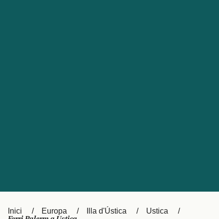
Česká republika
Australia
España
New Zealand
France
日本
Sverige
Ireland
Danmark
中国
Türkiye
العربية
UK
Österreich (DE)
Italia
Canada (FR)
Canada
België (NL)
Ελλάδα
Belgique (FR)
Inici
Europa
Illa d'Ústica
Ustica
Polska
Deutschland