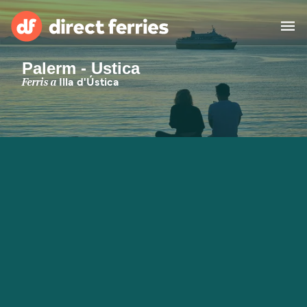
Palerm - Ustica
Països
Ferris a
Illa d'Ústica
Bitllets de Ferry
Cercador de rutes i ports
Allotjament
Ferris
Catalan
El meu compte
United States
Suisse (FR)
Atenció al client
Россия
Portugal
대한민국
Suomi
Slovensko
Nederland