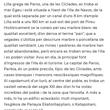
L’illa grega de Paros, una de les Cíclades, es troba al
mar Egeu i està situada a l’oest de l’illa de Naxos, de la
qual està separada per un canal d’uns 8 km d’ample.
L’illa està a uns 160 km al sud-est del port de Pireu.
Històricament se la coneix pel seu marbre blanc de
qualitat excel·lent, d’on deriva el terme “pari”, que a
vegades s’utilitza per descriure marbre o porcellana de
qualitat semblant. Les mines i pedreres de marbre han
estat abandonades, però encara es troben arreu de l’illa
i es poden visitar. Avui en dia, la principal font
d’ingressos de l’illa és el turisme. La capital de Paros,
Parikia, és un poble preciós, típic de les Cíclades, amb
cases blanques i mansions neoclàssiques magnífiques.
Al capdamunt d’un turó, al centre del poble, es troba un
castell venecià del segle XIII des d’on hi ha vistes
increïbles del poble i de la zona que l’envolta. A més a
més, hi ha un edifici eclesiàstic molt important,
l’esglèsia de Panayia Ekatontapyliani, o Katapoliani,