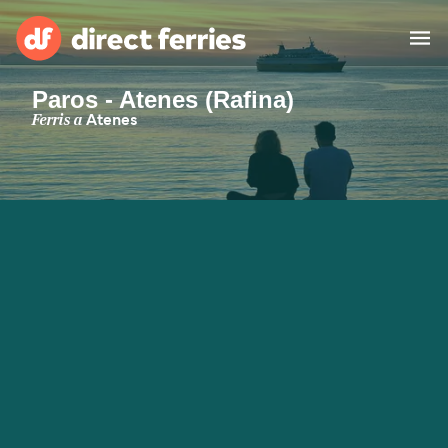
Paros - Atenes (Rafina)
Països
Ferris a
Atenes
Bitllets de Ferry
Cercador de rutes i ports
Allotjament
Ferris
Catalan
El meu compte
United States
Suisse (FR)
Atenció al client
Россия
Portugal
대한민국
Suomi
Slovensko
Nederland