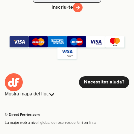
Inscriu-te
Necessites ajuda?
Mostra mapa del lloc
Ferris
Reserves
Països
Allotjament
© Direct Ferries.com
Atenció al client
Càrrega
La major web a nivell global de reserves de ferri en línia
Cercador de rutes i ports
Mini Creuer
Special Offers
Tren i ferri