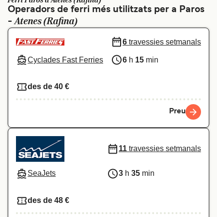
Ferri Paros a Atenes (Rafina)
Operadors de ferri més utilitzats per a Paros
Schweiz (DE)
Norge
Atenes (Rafina)
-
Україна
Indonesia
6
travessies setmanals
المغرب
Maroc (FR)
Cyclades Fast Ferries
6
h
15
min
des de 40 €
Preu
11
travessies setmanals
SeaJets
3
h
35
min
des de 48 €