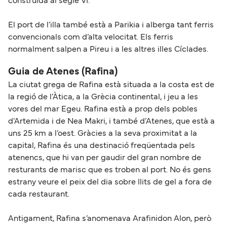
construïda al segle VI.
El port de l’illa també està a Parikia i alberga tant ferris
convencionals com d’alta velocitat. Els ferris
normalment salpen a Pireu i a les altres illes Cíclades.
Guia de Atenes (Rafina)
La ciutat grega de Rafina està situada a la costa est de
la regió de l’Àtica, a la Grècia continental, i jeu a les
vores del mar Egeu. Rafina està a prop dels pobles
d’Artemida i de Nea Makri, i també d’Atenes, que està a
uns 25 km a l’oest. Gràcies a la seva proximitat a la
capital, Rafina és una destinació freqüentada pels
atenencs, que hi van per gaudir del gran nombre de
resturants de marisc que es troben al port. No és gens
estrany veure el peix del dia sobre llits de gel a fora de
cada restaurant.
Antigament, Rafina s’anomenava Arafinidon Alon, però