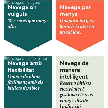
Navega on
Navega per
vulguis
menys
Més rutes que ningú
Compara tarifes,
altre.
horaris i rutes en
un sol lloc.
Navega amb
Navega de
flexibilitat
manera
Canvia de plans
intel·ligent
fàcilment amb els
Reserva bitllets
bitllets flexibles.
electrònics i
gestiona els teus
viatges des de
l'aplicació.