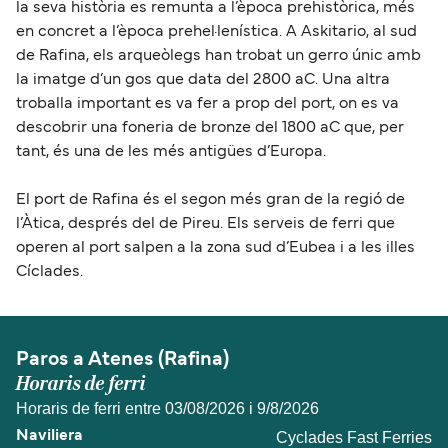
la seva història es remunta a l’època prehistòrica, més
en concret a l’època prehel·lenística. A Askitario, al sud
de Rafina, els arqueòlegs han trobat un gerro únic amb
la imatge d’un gos que data del 2800 aC. Una altra
troballa important es va fer a prop del port, on es va
descobrir una foneria de bronze del 1800 aC que, per
tant, és una de les més antigües d’Europa.
El port de Rafina és el segon més gran de la regió de
l’Àtica, després del de Pireu. Els serveis de ferri que
operen al port salpen a la zona sud d’Eubea i a les illes
Cíclades.
Paros a Atenes (Rafina)
Horaris de ferri
Horaris de ferri entre 03/08/2026 i 9/8/2026
Cyclades Fast Ferries