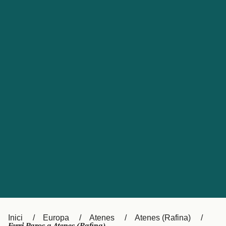
Česká republika
Australia
España
New Zealand
France
日本
Sverige
Ireland
Danmark
中国
Türkiye
العربية
UK
Österreich (DE)
Italia
Canada (FR)
Canada
België (NL)
Ελλάδα
Belgique (FR)
Inici
Europa
Atenes
Atenes (Rafina)
Polska
Deutschland