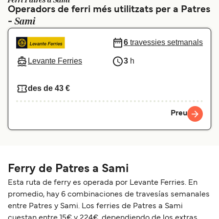
Ferri Patres a Sami
Operadors de ferri més utilitzats per a Patres
Schweiz (DE)
Norge
Sami
-
Україна
Indonesia
6
travessies setmanals
المغرب
Maroc (FR)
Levante Ferries
3
h
des de 43 €
Preu
Ferry de Patres a Sami
Esta ruta de ferry es operada por Levante Ferries. En
promedio, hay 6 combinaciones de travesías semanales
entre Patres y Sami. Los ferries de Patres a Sami
cuestan entre 15€ y 224€, dependiendo de los extras