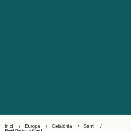
Česká republika
Australia
España
New Zealand
France
日本
Sverige
Ireland
Danmark
中国
Türkiye
العربية
UK
Österreich (DE)
Italia
Canada (FR)
Canada
België (NL)
Ελλάδα
Belgique (FR)
Inici
Europa
Cefalònia
Sami
Polska
Deutschland