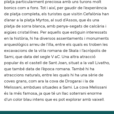
platja particularment preciosa amb uns turons molt
bonics com a fons. Tot i així, per gaudir de l’experiència
de platja completa, els turistes que visitin Cefalònia han
d’anar a la platja Myrtos, al sud d’Assos, que és una
platja de sorra blanca, amb penya-segats de calcària i
aigües cristal·línes. Per aquells que estiguin interessats
en la història, hi ha diversos assentaments i monuments
arqueològics arreu de l’illa, entre els quals es troben les
excavacions de la vil·la romana de Skala i l’acròpolis de
Sami, que data del segle V aC. Una altra atracció
popular és el castell de Sant Joan, situat a la vall Livatho,
que també data de l’època romana. També hi ha
atraccions naturals, entre les quals hi ha una sèrie de
coves grans, com ara la cova de Drogarai i la de
Melissani, ambdues situades a Sami. La cova Melissani
és la més famosa, ja que té un llac soterrani enorme
d’un color blau intens que es pot explorar amb vaixell.