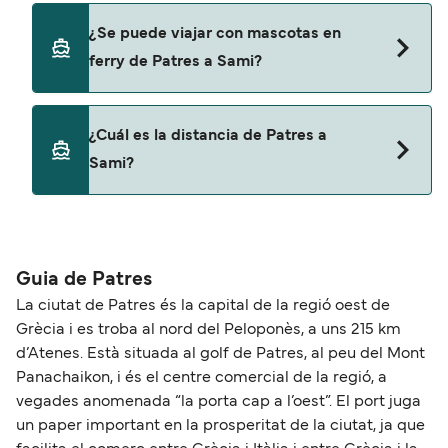
Sí, puedes viajar con un vehículo de Patres a Sami
¿Se puede viajar con mascotas en
con
ferry de Patres a Sami?
Levante Ferries
Sí, podrás viajar con mascotas a bordo en tu
¿Cuál es la distancia de Patres a
ferry. Puede que necesites el pasaporte de tus
Sami?
mascotas y otros documentos. Actualmente
puedes viajar con mascotas con:
La distancia entre Patres y Sami es de
Levante Ferries
aproximadamente 64 millas.
Guia de Patres
La ciutat de Patres és la capital de la regió oest de
Grècia i es troba al nord del Peloponès, a uns 215 km
d’Atenes. Està situada al golf de Patres, al peu del Mont
Panachaikon, i és el centre comercial de la regió, a
vegades anomenada “la porta cap a l’oest”. El port juga
un paper important en la prosperitat de la ciutat, ja que