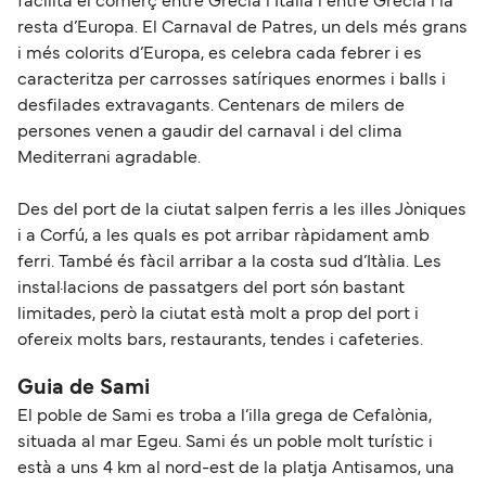
facilita el comerç entre Grècia i Itàlia i entre Grècia i la
resta d’Europa. El Carnaval de Patres, un dels més grans
i més colorits d’Europa, es celebra cada febrer i es
caracteritza per carrosses satíriques enormes i balls i
desfilades extravagants. Centenars de milers de
persones venen a gaudir del carnaval i del clima
Mediterrani agradable.
Des del port de la ciutat salpen ferris a les illes Jòniques
i a Corfú, a les quals es pot arribar ràpidament amb
ferri. També és fàcil arribar a la costa sud d’Itàlia. Les
instal·lacions de passatgers del port són bastant
limitades, però la ciutat està molt a prop del port i
ofereix molts bars, restaurants, tendes i cafeteries.
Guia de Sami
El poble de Sami es troba a l’illa grega de Cefalònia,
situada al mar Egeu. Sami és un poble molt turístic i
està a uns 4 km al nord-est de la platja Antisamos, una