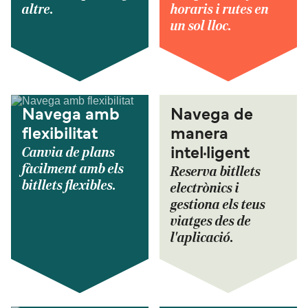
altre.
horaris i rutes en
un sol lloc.
Navega amb
Navega de
flexibilitat
manera
Canvia de plans
intel·ligent
fàcilment amb els
Reserva bitllets
bitllets flexibles.
electrònics i
gestiona els teus
viatges des de
l'aplicació.