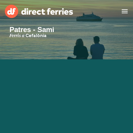
Patres - Sami
Països
Ferris a
Cefalònia
Bitllets de Ferry
Cercador de rutes i ports
Allotjament
Ferris
Catalan
El meu compte
United States
Suisse (FR)
Atenció al client
Россия
Portugal
대한민국
Suomi
Slovensko
Nederland