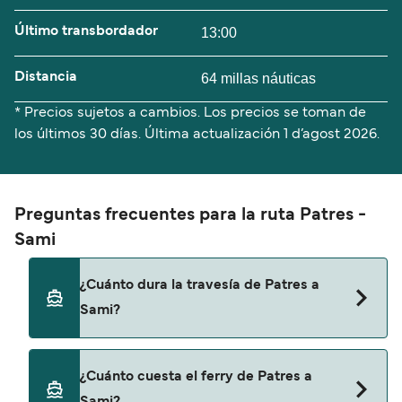
Último transbordador
13:00
Distancia
64 millas náuticas
* Precios sujetos a cambios. Los precios se toman de
los últimos 30 días. Última actualización
1 d’agost 2026.
Preguntas frecuentes para la ruta Patres -
Sami
¿Cuánto dura la travesía de Patres a
Sami?
El tiempo de la travesía en ferry de Patres a Sami
¿Cuánto cuesta el ferry de Patres a
es de aproximadamente 3 horas. La duración de
Sami?