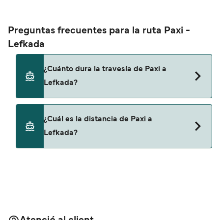
Preguntas frecuentes para la ruta Paxi -
Lefkada
¿Cuánto dura la travesía de Paxi a
Lefkada?
Esta ruta no navega actualmente. Consulta
¿Cuál es la distancia de Paxi a
nuestro buscador de ofertas para ver rutas
Lefkada?
alternativas.
La distancia entre Paxi y Lefkada es de
aproximadamente 0 millas.