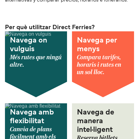
alternativas y comparar precios, horarios e itinerarios.
Per què utilitzar Direct Ferries?
Navega on
Navega per
vulguis
menys
Més rutes que ningú
Compara tarifes,
altre.
horaris i rutes en
un sol lloc.
Navega amb
Navega de
flexibilitat
manera
Canvia de plans
intel·ligent
fàcilment amb els
Reserva bitllets