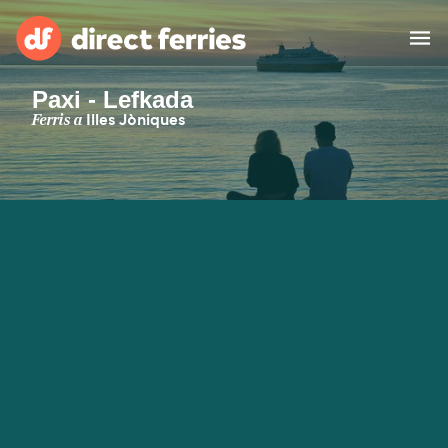
Paxi - Lefkada
Països
Ferris a
Illes Jòniques
Bitllets de Ferry
Cercador de rutes i ports
Allotjament
Ferris
Catalan
El meu compte
United States
Suisse (FR)
Atenció al client
Россия
Portugal
대한민국
Suomi
Slovensko
Nederland