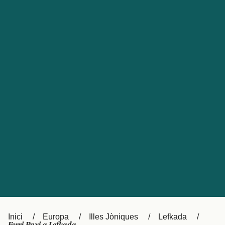
Česká republika
Australia
España
New Zealand
France
日本
Sverige
Ireland
Danmark
中国
Türkiye
العربية
UK
Österreich (DE)
Italia
Canada (FR)
Canada
België (NL)
Ελλάδα
Belgique (FR)
Inici
Europa
Illes Jòniques
Lefkada
Polska
Deutschland