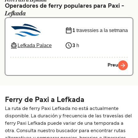
Ferri Paxi a Lefkada
Operadores de ferry populares para Paxi -
Schweiz (DE)
Norge
Lefkada
Україна
Indonesia
1
travessies a la setmana
المغرب
Maroc (FR)
Lefkada Palace
3
h
Preu
Ferry de Paxi a Lefkada
La ruta de ferry Paxi Lefkada no está actualmente
disponible. La duración y frecuencia de las travesías del
ferry Paxi Lefkada puede variar de una temporada a
otra. Consulta nuestro buscador para encontrar rutas