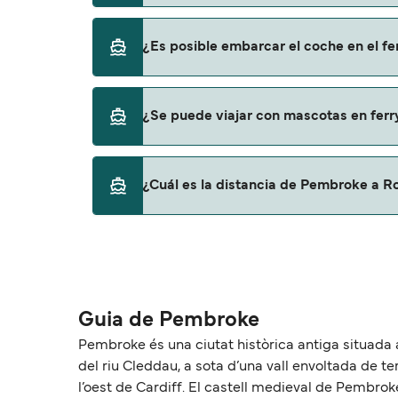
Sí, se puede viajar como pasajero a pie de 
¿Es posible embarcar el coche en el f
Irish Ferries
Sí, puedes viajar con un vehículo de Pembro
¿Se puede viajar con mascotas en fer
Irish Ferries
Sí, podrás viajar con mascotas a bordo en t
¿Cuál es la distancia de Pembroke a R
con mascotas con:
Irish Ferries
La distancia entre Pembroke y Rosslare es 
Guia de Pembroke
Pembroke és una ciutat històrica antiga situada a
del riu Cleddau, a sota d’una vall envoltada de te
l’oest de Cardiff. El castell medieval de Pembroke