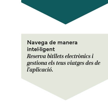
Navega de manera
intel·ligent
Reserva bitllets electrònics i
gestiona els teus viatges des de
l'aplicació.