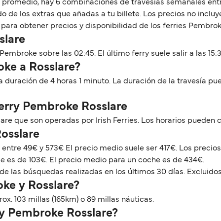
. En promedio, hay 6 combinaciones de travesías semanales en
 de los extras que añadas a tu billete. Los precios no inclu
para obtener precios y disponibilidad de los ferries Pembrok
slare
embroke sobre las 02:45. El último ferry suele salir a las 15:3
oke a Rosslare?
a duración de 4 horas 1 minuto. La duración de la travesía pu
Ferry Pembroke Rosslare
re que son operadas por Irish Ferries. Los horarios pueden
Rosslare
r entre 49€ y 573€ El precio medio suele ser 417€. Los prec
ie es de 103€. El precio medio para un coche es de 434€.
de las búsquedas realizadas en los últimos 30 días. Excluidos
ke y Rosslare?
x. 103 millas (165km) o 89 millas náuticas.
rry Pembroke Rosslare?