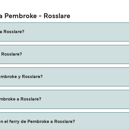
ta Pembroke - Rosslare
a Rosslare?
ke a Rosslare es de aproximadamente 4 horas 1 minuto. La dur
 Rosslare?
os que verifiques online la información más actualizada.
puede variar según la temporada. El precio promedio de un fe
Pembroke y Rosslare?
 de Pembroke a Rosslare.
embroke a Rosslare?
slare a través de nuestro buscador de ferry online. Además,
en el ferry de Pembroke a Rosslare?
iones y descuentos de las compañías navieras.