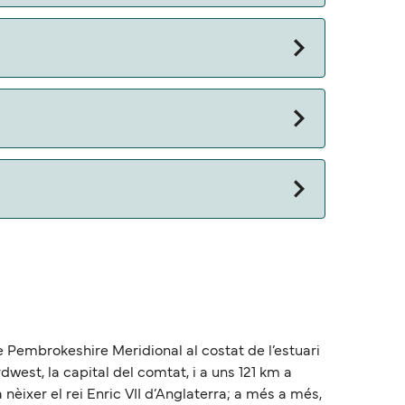
 otros documentos. Actualmente puedes viajar
e Pembrokeshire Meridional al costat de l’estuari
dwest, la capital del comtat, i a uns 121 km a
 nèixer el rei Enric VII d’Anglaterra; a més a més,