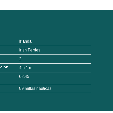
Irlanda
Irish Ferries
2
ación
4 h 1 m
02:45
89 millas náuticas