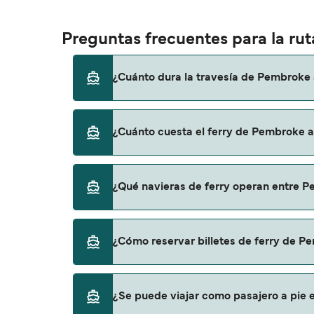
Preguntas frecuentes para la ru
¿Cuánto dura la travesía de Pembroke 
El tiempo de la travesía en ferry de Pembro
¿Cuánto cuesta el ferry de Pembroke a
temporada a otra, por lo que te recomendam
El precio del ferry de Pembroke a Rosslare 
¿Qué navieras de ferry operan entre 
precio no incluye los gastos de reserva.
Irish Ferries proporciona travesías en ferry
¿Cómo reservar billetes de ferry de P
Puedes reservar tu viaje de Pembroke a Ros
¿Se puede viajar como pasajero a pie 
ofertas para descrubrir las últimas promoc