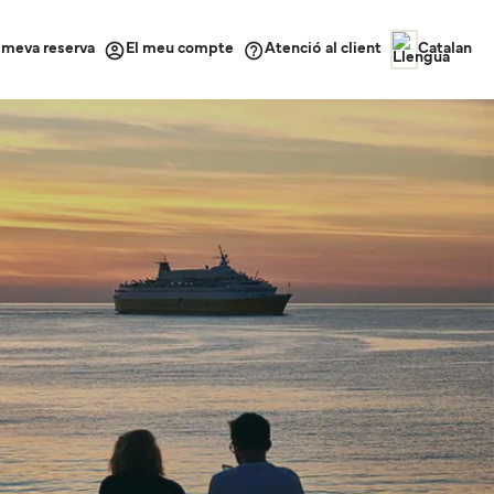
a meva reserva
Atenció al client
El meu compte
Catalan