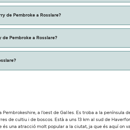
Pembroke a Rosslare con:
erry de Pembroke a Rosslare?
ke a Rosslare con
ry de Pembroke a Rosslare?
u ferry. Puede que necesites el pasaporte de tus mascotas y
osslare?
de aproximadamente 89 millas.
 Pembrokeshire, a l’oest de Gal·les. Es troba a la península d
rres de cultiu i de boscos. Està a uns 13 km al sud de Haverfor
 és una atracció molt popular a la ciutat, ja que és aquí on va