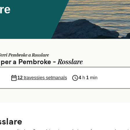
re
Ferri Pembroke a Rosslare
Rosslare
s per a Pembroke -
12
travessies setmanals
4
h
1
min
slare