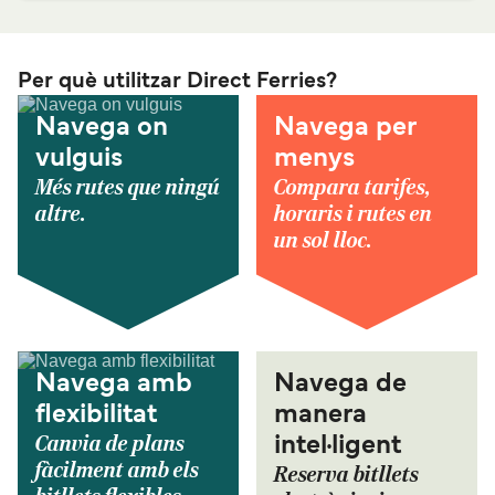
Per què utilitzar Direct Ferries?
Navega on
Navega per
vulguis
menys
Més rutes que ningú
Compara tarifes,
altre.
horaris i rutes en
un sol lloc.
Navega amb
Navega de
flexibilitat
manera
Canvia de plans
intel·ligent
fàcilment amb els
Reserva bitllets