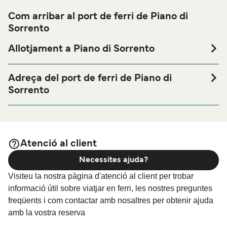
Com arribar al port de ferri de Piano di
Sorrento
Allotjament a Piano di Sorrento
Si vols passar una nit abans o després del teu viatge a
prop del port de ferri de Piano di Sorrento o busques
Adreça del port de ferri de Piano di
allotjament durant tota la teva estada, visita la nostra
Sorrento
pàgina de
per als millors
Allotjament a Piano di Sorrento
Biglietteria Laser Capri, Via Marina di Cassano, 102,
preus en allotjament i una de les seleccions més àmplies
80063 Piano di Sorrento NA, Italy
a internet.
Atenció al client
Necessites ajuda?
Visiteu la nostra pàgina d'atenció al client per trobar
informació útil sobre viatjar en ferri, les nostres preguntes
freqüents i com contactar amb nosaltres per obtenir ajuda
amb la vostra reserva