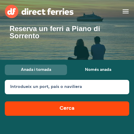
Reserva un ferri a Piano di
Països
Sorrento
Bitllets de Ferry
Cercador de rutes i ports
Allotjament
Ferris
Anada i tornada
Només anada
Catalan
Introdueix un port, país o naviliera
El meu compte
United States
Suisse (FR)
Atenció al client
Россия
Portugal
Cerca
대한민국
Suomi
Slovensko
Nederland