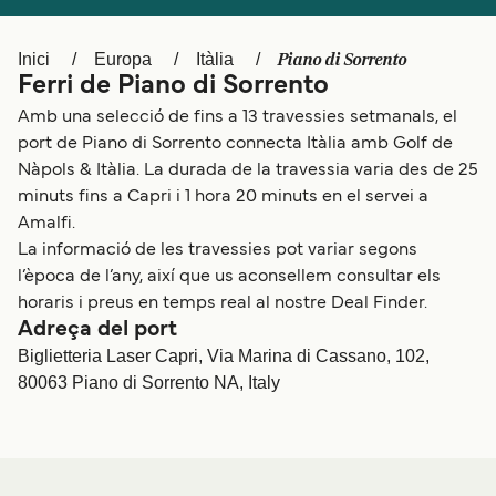
Schweiz (DE)
Norge
Piano di Sorrento
Inici
Europa
Itàlia
Україна
Indonesia
Ferri de Piano di Sorrento
المغرب
Maroc (FR)
Amb una selecció de fins a 13 travessies setmanals, el
port de Piano di Sorrento connecta Itàlia amb Golf de
Nàpols & Itàlia. La durada de la travessia varia des de 25
minuts fins a Capri i 1 hora 20 minuts en el servei a
Amalfi.
La informació de les travessies pot variar segons
l’època de l’any, així que us aconsellem consultar els
horaris i preus en temps real al nostre Deal Finder.
Adreça del port
Biglietteria Laser Capri, Via Marina di Cassano, 102,
80063 Piano di Sorrento NA, Italy