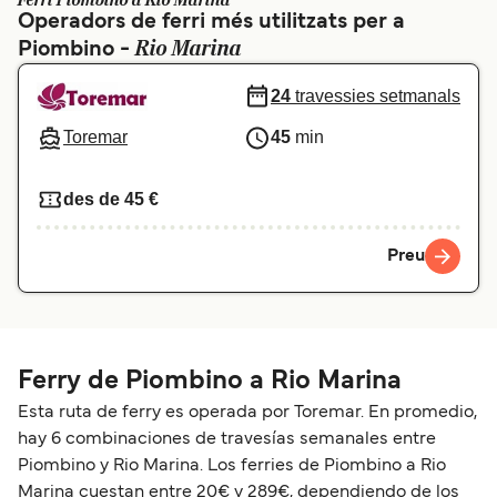
Ferri Piombino a Rio Marina
Operadors de ferri més utilitzats per a
Schweiz (DE)
Norge
Rio Marina
Piombino -
Україна
Indonesia
24
travessies setmanals
المغرب
Maroc (FR)
Toremar
45
min
des de 45 €
Preu
Ferry de Piombino a Rio Marina
Esta ruta de ferry es operada por Toremar. En promedio,
hay 6 combinaciones de travesías semanales entre
Piombino y Rio Marina. Los ferries de Piombino a Rio
Marina cuestan entre 20€ y 289€, dependiendo de los