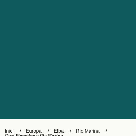
Česká republika
Australia
España
New Zealand
France
日本
Sverige
Ireland
Danmark
中国
Türkiye
العربية
UK
Österreich (DE)
Italia
Canada (FR)
Canada
België (NL)
Ελλάδα
Belgique (FR)
Inici
Europa
Elba
Rio Marina
Polska
Deutschland