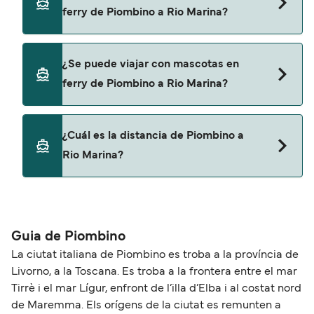
compañías navieras.
Piombino a Rio Marina con:
ferry de Piombino a Rio Marina?
Toremar
Sí, puedes viajar con un vehículo de Piombino a
¿Se puede viajar con mascotas en
Rio Marina con
ferry de Piombino a Rio Marina?
Toremar
No, no se admiten mascotas a bordo de los ferris.
¿Cuál es la distancia de Piombino a
Rio Marina?
La distancia entre Piombino y Rio Marina es de
aproximadamente 10 millas.
Guia de Piombino
La ciutat italiana de Piombino es troba a la província de
Livorno, a la Toscana. Es troba a la frontera entre el mar
Tirrè i el mar Lígur, enfront de l’illa d’Elba i al costat nord
de Maremma. Els orígens de la ciutat es remunten a