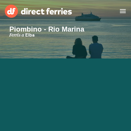
Piombino - Rio Marina
Països
Ferris a
Elba
Bitllets de Ferry
Cercador de rutes i ports
Allotjament
Ferris
Catalan
El meu compte
United States
Suisse (FR)
Atenció al client
Россия
Portugal
대한민국
Suomi
Slovensko
Nederland