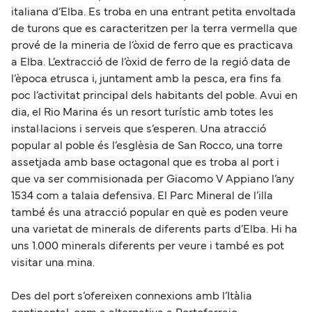
italiana d’Elba. Es troba en una entrant petita envoltada
de turons que es caracteritzen per la terra vermella que
prové de la mineria de l’òxid de ferro que es practicava
a Elba. L’extracció de l’òxid de ferro de la regió data de
l’època etrusca i, juntament amb la pesca, era fins fa
poc l’activitat principal dels habitants del poble. Avui en
dia, el Rio Marina és un resort turístic amb totes les
instal·lacions i serveis que s’esperen. Una atracció
popular al poble és l’esglèsia de San Rocco, una torre
assetjada amb base octagonal que es troba al port i
que va ser commisionada per Giacomo V Appiano l’any
1534 com a talaia defensiva. El Parc Mineral de l’illa
també és una atracció popular en què es poden veure
una varietat de minerals de diferents parts d’Elba. Hi ha
uns 1.000 minerals diferents per veure i també es pot
visitar una mina.
Des del port s’ofereixen connexions amb l’Itàlia