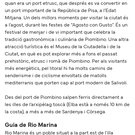
quan era un port etrusc, que després es va convertir en
un port important de la República de Pisa, a l’Edat
Mitjana. Un dels millors moments per visitar la ciutat és
a l’agost, durant les festes de “Agosto con Gusto”. És un
festival de menjar i de vi important que celebra la
tradició gastronòmica i culinària de Piombino. Una altra
atracció turística és el Museu de la Ciutadella i de la
Ciutat, en què es pot explorar més a fons el passat
prehistòric, etrusc i romà de Piombino. Per als visitants
més energètics, pel litoral hi ha molts camins de
senderisme i de ciclisme envoltats de matolls
mediterranis que porten cap al port modern de Salivoli.
Des del port de Piombino salpen ferris directament a
les illes de l’arxipèlag toscà (Elba està a només 10 km de
la costa), a més a més de Sardenya i Còrsega.
Guia de Rio Marina
Rio Marina és un poble situat a la part est de l’illa