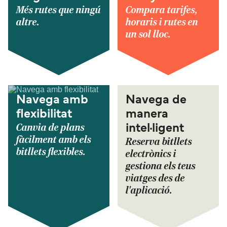
Més rutes que ningú
Compara tarifes,
altre.
horaris i rutes en
un sol lloc.
Navega amb
Navega de
flexibilitat
manera
Canvia de plans
intel·ligent
fàcilment amb els
Reserva bitllets
bitllets flexibles.
electrònics i
gestiona els teus
viatges des de
l'aplicació.