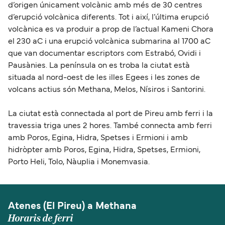
d’origen únicament volcànic amb més de 30 centres
d’erupció volcànica diferents. Tot i així, l’última erupció
volcànica es va produir a prop de l’actual Kameni Chora
el 230 aC i una erupció volcànica submarina al 1700 aC
que van documentar escriptors com Estrabó, Ovidi i
Pausànies. La península on es troba la ciutat està
situada al nord-oest de les illes Egees i les zones de
volcans actius són Methana, Melos, Nísiros i Santorini.
La ciutat està connectada al port de Pireu amb ferri i la
travessia triga unes 2 hores. També connecta amb ferri
amb Poros, Egina, Hidra, Spetses i Ermioni i amb
hidròpter amb Poros, Egina, Hidra, Spetses, Ermioni,
Porto Heli, Tolo, Nàuplia i Monemvasia.
Atenes (El Pireu) a Methana
Horaris de ferri