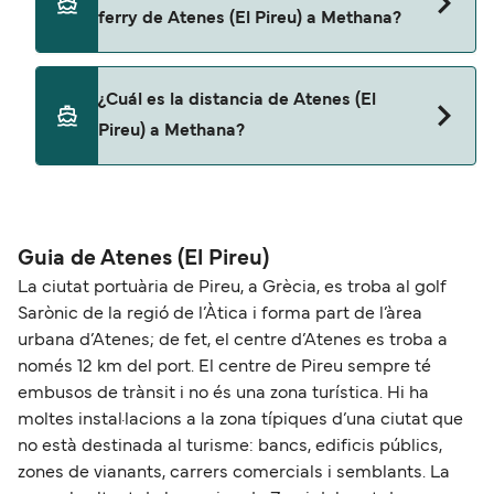
Pireu) a Methana con
ferry de Atenes (El Pireu) a Methana?
Saronic Ferries
Magic Sea Ferries
Sí, podrás viajar con mascotas a bordo en tu
¿Cuál es la distancia de Atenes (El
ferry. Puede que necesites el pasaporte de tus
Pireu) a Methana?
mascotas y otros documentos. Actualmente
puedes viajar con mascotas con:
La distancia entre Atenes (El Pireu) y Methana es
Saronic Ferries
de aproximadamente 25 millas.
Guia de Atenes (El Pireu)
La ciutat portuària de Pireu, a Grècia, es troba al golf
Sarònic de la regió de l’Àtica i forma part de l’àrea
urbana d’Atenes; de fet, el centre d’Atenes es troba a
només 12 km del port. El centre de Pireu sempre té
embusos de trànsit i no és una zona turística. Hi ha
moltes instal·lacions a la zona típiques d’una ciutat que
no està destinada al turisme: bancs, edificis públics,
zones de vianants, carrers comercials i semblants. La