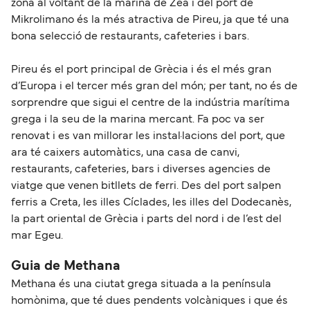
zona al voltant de la marina de Zea i del port de
Mikrolimano és la més atractiva de Pireu, ja que té una
bona selecció de restaurants, cafeteries i bars.
Pireu és el port principal de Grècia i és el més gran
d’Europa i el tercer més gran del món; per tant, no és de
sorprendre que sigui el centre de la indústria marítima
grega i la seu de la marina mercant. Fa poc va ser
renovat i es van millorar les instal·lacions del port, que
ara té caixers automàtics, una casa de canvi,
restaurants, cafeteries, bars i diverses agencies de
viatge que venen bitllets de ferri. Des del port salpen
ferris a Creta, les illes Cíclades, les illes del Dodecanès,
la part oriental de Grècia i parts del nord i de l’est del
mar Egeu.
Guia de Methana
Methana és una ciutat grega situada a la península
homònima, que té dues pendents volcàniques i que és