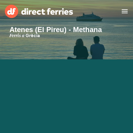
Atenes (El Pireu) - Methana
Països
Ferris a
Grècia
Bitllets de Ferry
Cercador de rutes i ports
Allotjament
Ferris
Catalan
El meu compte
United States
Suisse (FR)
Atenció al client
Россия
Portugal
대한민국
Suomi
Slovensko
Nederland