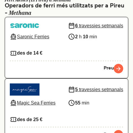
Ferri Atenes (El Pireu) a Methana
Operadors de ferri més utilitzats per a Pireu
Schweiz (DE)
Norge
Methana
-
Україна
Indonesia
6
travessies setmanals
المغرب
Maroc (FR)
Saronic Ferries
2
h
10
min
des de 14 €
Preu
5
travessies setmanals
Magic Sea Ferries
55
min
des de 25 €