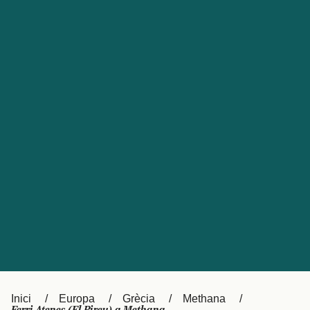
Česká republika
Australia
España
New Zealand
France
日本
Sverige
Ireland
Danmark
中国
Türkiye
العربية
UK
Österreich (DE)
Italia
Canada (FR)
Canada
België (NL)
Ελλάδα
Belgique (FR)
Inici
Europa
Grècia
Methana
Polska
Deutschland