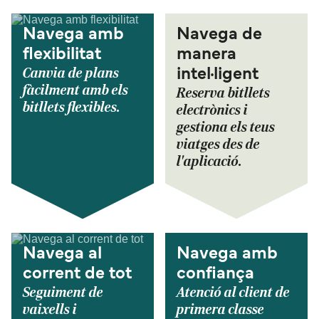
Navega amb
Navega de
flexibilitat
manera
Canvia de plans
intel·ligent
fàcilment amb els
Reserva bitllets
bitllets flexibles.
electrònics i
gestiona els teus
viatges des de
l'aplicació.
Navega al
Navega amb
corrent de tot
confiança
Seguiment de
Atenció al client de
vaixells i
primera classe