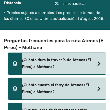
Distancia
25 millas náuticas
* Precios sujetos a cambios. Los precios se toman de
los últimos 30 días. Última actualización
1 d’agost 2026.
Preguntas frecuentes para la ruta Atenes (El
Pireu) - Methana
¿Cuánto dura la travesía de Atenes (El
Pireu) a Methana?
El tiempo de la travesía en ferry de Atenes (El
¿Cuánto cuesta el ferry de Atenes (El
Pireu) a Methana es de aproximadamente 2
Pireu) a Methana?
horas. La duración de la travesía puede variar de
una temporada a otra, por lo que te
recomendamos que verifiques online la
El precio del ferry de Atenes (El Pireu) a Methana