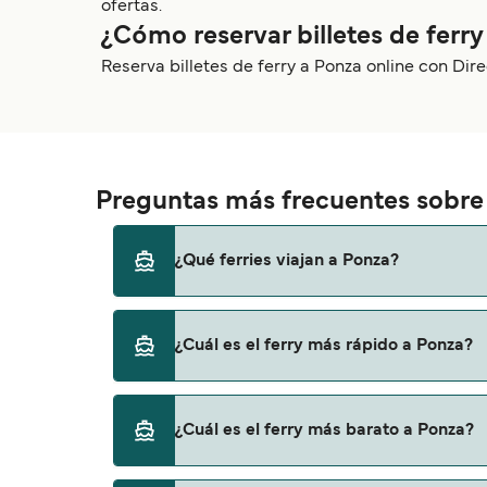
ofertas.
¿Cómo reservar billetes de ferr
Reserva billetes de ferry a Ponza online con Dir
Preguntas más frecuentes sobre l
¿Qué ferries viajan a Ponza?
Los ferries a Ponza viajan desde
¿Cuál es el ferry más rápido a Ponza?
Terracina
San Felice Circeo
El ferry más rápido a Ponza es a través de 
¿Cuál es el ferry más barato a Ponza?
Ischia (Casamicciola)