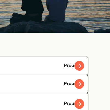
Preu
Preu
Preu