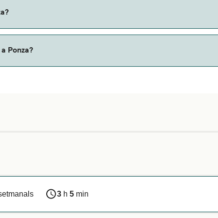
la ruta de ferry Ventotene a Ponza. El precio excluye los cost
za?
y a Ponza?
 companyia de ferri. Només cal que introdueixis les teves da
. Per a més informació, o si viatges amb un animal d’assistè
 setmanals
3
h
5
min