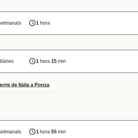
 setmanals
1
hora
diàries
1
hora
15
min
erris de Itàlia a Ponza
.
 setmanals
1
hora
55
min