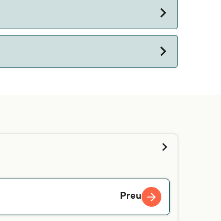
es de reserva.
des més amunt i et direm si pots portar la
ncia, et recomanem que contactis directament
Preu