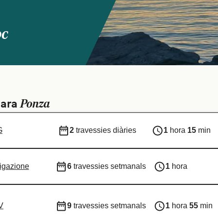
oc
Ponza
para
G
2
travessies diàries
1
hora
15
min
igazione
6
travessies setmanals
1
hora
V
9
travessies setmanals
1
hora
55
min