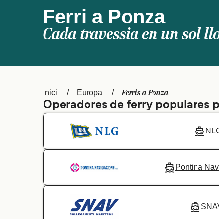
Ferri a Ponza
Cada travessia en un sol ll
Ferris a Ponza
Inici
Europa
Operadores de ferry populares 
NL
Pontina Nav
SNA