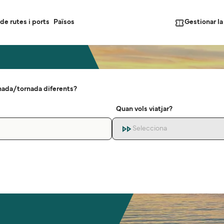
Gestionar l
de rutes i ports
Països
nada/tornada diferents?
Quan vols viatjar?
Selecciona