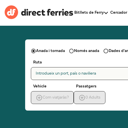
Bitllets de Ferry
Cercador 
Anada i tornada
Només anada
Dades d'a
Ruta
Introdueix un port, país o naviliera
Vehicle
Passatgers
Com viatjaràs?
0
Adults