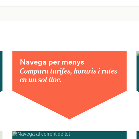
Navega per menys
Compara tarifes, horaris i rutes
en un sol lloc.