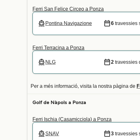
Ferri San Felice Circeo a Ponza
Pontina Navigazione
6
travessies
Ferri Terracina a Ponza
NLG
2
travessies 
Per a més informació, visita la nostra pàgina de
F
Golf de Nàpols a Ponza
Ferri Ischia (Casamicciola) a Ponza
SNAV
3
travessies