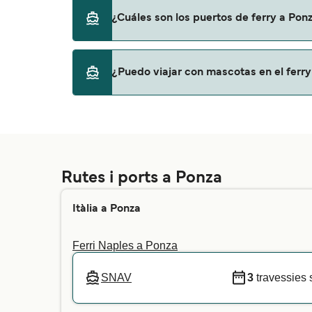
Naples
El ferry más barato a Ponza es desde 36€ en 
¿Cuáles son los puertos de ferry a Pon
Ventotene
Puertos de ferry en Ponza
¿Puedo viajar con mascotas en el ferr
Ponza
Si s’admeten mascotes als ferris depèn de la
teva mascota a la travessia que prefereixis
amb el nostre servei d’atenció al client.
Rutes i ports a Ponza
Itàlia a Ponza
Ferri Naples a Ponza
SNAV
3
travessies