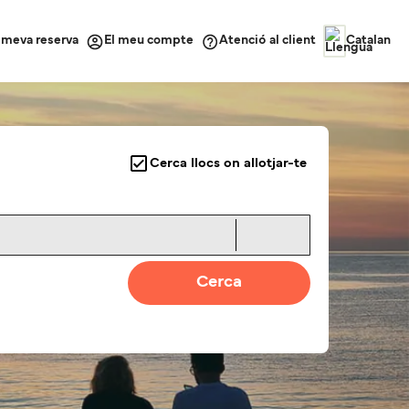
a meva reserva
Atenció al client
El meu compte
Catalan
Cerca llocs on allotjar-te
Cerca