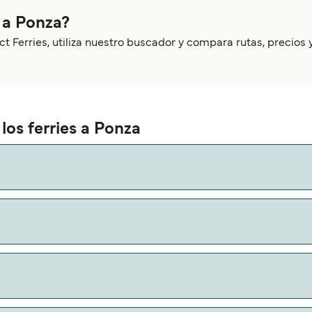
y a Ponza?
ect Ferries, utiliza nuestro buscador y compara rutas, precios
os ferries a Ponza
la ruta Ventotene a Ponza, con una duración aproximada de 50