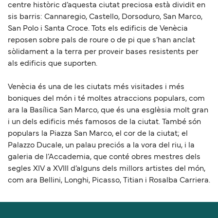
centre històric d’aquesta ciutat preciosa està dividit en
sis barris: Cannaregio, Castello, Dorsoduro, San Marco,
San Polo i Santa Croce. Tots els edificis de Venècia
reposen sobre pals de roure o de pi que s’han anclat
sòlidament a la terra per proveir bases resistents per
als edificis que suporten.
Venècia és una de les ciutats més visitades i més
boniques del món i té moltes atraccions populars, com
ara la Basílica San Marco, que és una esglèsia molt gran
i un dels edificis més famosos de la ciutat. També són
populars la Piazza San Marco, el cor de la ciutat; el
Palazzo Ducale, un palau preciós a la vora del riu, i la
galeria de l’Accademia, que conté obres mestres dels
segles XIV a XVIII d’alguns dels millors artistes del món,
com ara Bellini, Longhi, Picasso, Titian i Rosalba Carriera.