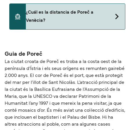
No, no se admiten mascotas a bordo de los ferris.
¿Cuál es la distancia de Poreč a
Venècia?
La distancia entre Poreč y Venècia es de
aproximadamente 78 millas.
Guia de Poreč
La ciutat croata de Poreč es troba a la costa oest de la
península d’Ístria i els seus orígens es remunten gairebé
2.000 anys. El cor de Poreč és el port, que està protegit
del mar per l’illot de Sant Nicolàs. L’atracció principal de
la ciutat és la Basílica Eufrasiana de l’Assumpció de la
Maria, que la UNESCO va declarar Patrimoni de la
Humanitat l’any 1997 i que mereix la pena visitar, ja que
conté mosaics d’or. És més aviat una col·lecció d’edificis,
que inclouen el baptisteri i el Palau del Bisbe. Hi ha
altres atraccions al poble, com ara algunes cases