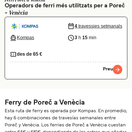
Ferri Poreč a Venècia
Operadors de ferri més utilitzats per a Poreč
Schweiz (DE)
Norge
Venècia
-
Україна
Indonesia
4
travessies setmanals
المغرب
Maroc (FR)
Kompas
3
h
15
min
des de 65 €
Preu
Ferry de Poreč a Venècia
Esta ruta de ferry es operada por Kompas. En promedio,
hay 6 combinaciones de travesías semanales entre
Poreč y Venècia. Los ferries de Poreč a Venècia cuestan