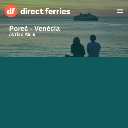
Poreč - Venècia
Països
Ferris a
Itàlia
Bitllets de Ferry
Cercador de rutes i ports
Allotjament
Ferris
Catalan
El meu compte
United States
Suisse (FR)
Atenció al client
Россия
Portugal
대한민국
Suomi
Slovensko
Nederland