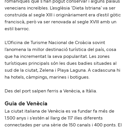
romàniques que s’han pogut conservar i alguns palaus
venecians increïbles. L’esglèsia ‘Dieta Istriana’ va ser
construïda al segle XIII i originàriament era d’estil gòtic
franciscà, però va ser renovada al segle XVIII amb un
estil barroc.
L’Oficina de Turisme Nacional de Croàcia sovint
l’anomena la millor destinació turística del país, cosa
que ha incrementat la seva popularitat. Les zones
turístiques principals són les dues badies situades al
sud de la ciutat, Zelena i Playa Laguna. A cadascuna hi
ha hotels, càmpings, marines i botigues.
Des del port salpen ferris a Venècia, a Itàlia.
Guia de Venècia
La ciutat italiana de Venècia es va fundar fa més de
1.500 anys i s’estén al llarg de 117 illes diferents
connectades per una sèrie de 150 canals i 400 ponts. El