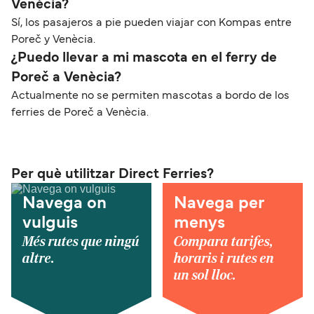
Venècia?
Sí, los pasajeros a pie pueden viajar con Kompas entre
Poreč y Venècia.
¿Puedo llevar a mi mascota en el ferry de
Poreč a Venècia?
Actualmente no se permiten mascotas a bordo de los
ferries de Poreč a Venècia.
Per què utilitzar Direct Ferries?
Navega on
Navega per
vulguis
menys
Més rutes que ningú
Compara tarifes,
altre.
horaris i rutes en
un sol lloc.