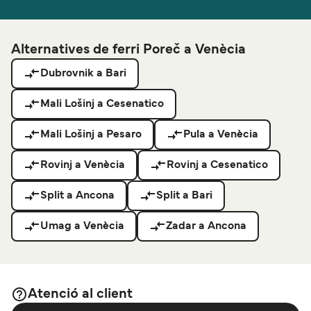
Alternatives de ferri Poreč a Venècia
Dubrovnik a Bari
Mali Lošinj a Cesenatico
Mali Lošinj a Pesaro
Pula a Venècia
Rovinj a Venècia
Rovinj a Cesenatico
Split a Ancona
Split a Bari
Umag a Venècia
Zadar a Ancona
Atenció al client