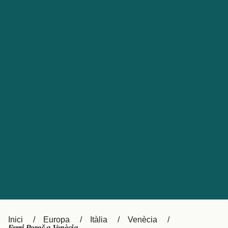
Česká republika
Australia
España
New Zealand
France
日本
Sverige
Ireland
Danmark
中国
Türkiye
العربية
UK
Österreich (DE)
Italia
Canada (FR)
Canada
België (NL)
Ελλάδα
Belgique (FR)
Inici
Europa
Itàlia
Venècia
Polska
Deutschland