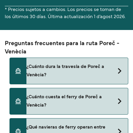
* Precios sujetos a cambios. Los precios se toman de
los últimos 30 días. Última actualización
1 d’agost 2026.
Preguntas frecuentes para la ruta Poreč -
Venècia
¿Cuánto dura la travesía de Poreč a
Venècia?
El tiempo de la travesía en ferry de Poreč a
¿Cuánto cuesta el ferry de Poreč a
Venècia es de aproximadamente 3 horas 15
Venècia?
minutos. La duración de la travesía puede variar
de una temporada a otra, por lo que te
recomendamos que verifiques online la
El precio del ferry de Poreč a Venècia puede
¿Qué navieras de ferry operan entre
información más actualizada.
variar según la temporada. El precio promedio de