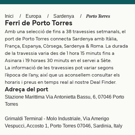
Schweiz (DE)
Norge
Porto Torres
Inici
Europa
Sardenya
Україна
Indonesia
Ferri de Porto Torres
المغرب
Maroc (FR)
Amb una selecció de fins a 38 travessies setmanals, el
port de Porto Torres connecta Sardenya amb Itàlia,
França, Espanya, Còrsega, Sardenya & Roma. La durada
de la travessia varia des de 1 hora 15 minuts fins a
Asinara i 19 horaes 30 minuts en el servei a Sète.
La informació de les travessies pot variar segons
l’època de l’any, així que us aconsellem consultar els
horaris i preus en temps real al nostre Deal Finder.
Adreça del port
Stazione Marittima Via Antonietta Bassu, 6, 07046 Porto
Torres
Grimaldi Terminal - Molo Industriale, Via Amerigo
Vespucci, Accosto 1, Porto Torres 07046, Sardinia, Italy