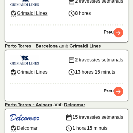
2
travessies setmanals
Grimaldi Lines
8
hores
Preu
amb
Porto Torres - Barcelona
Grimaldi Lines
2
travessies setmanals
Grimaldi Lines
13
hores
15
minuts
Preu
amb
Porto Torres - Asinara
Delcomar
15
travessies setmanals
Delcomar
1
hora
15
minuts