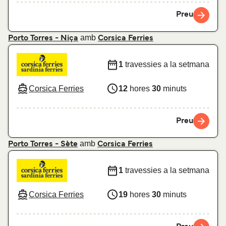
Preu
amb
Porto Torres - Niça
Corsica Ferries
1
travessies a la setmana
Corsica Ferries
12
hores
30
minuts
Preu
amb
Porto Torres - Sète
Corsica Ferries
1
travessies a la setmana
Corsica Ferries
19
hores
30
minuts