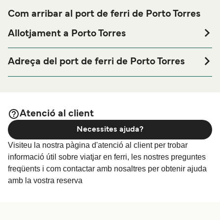
Com arribar al port de ferri de Porto Torres
Allotjament a Porto Torres
Si vols passar una nit abans o després del teu viatge a
prop del port de ferri de Porto Torres o busques allotjament
Adreça del port de ferri de Porto Torres
durant tota la teva estada, visita la nostra pàgina de
Stazione Marittima Via Antonietta Bassu, 6, 07046 Porto
per als millors preus en
Allotjament a Porto Torres
Torres
allotjament i una de les seleccions més àmplies a internet.
Grimaldi Terminal - Molo Industriale, Via Amerigo
Atenció al client
Vespucci, Accosto 1, Porto Torres 07046, Sardinia, Italy
Necessites ajuda?
Visiteu la nostra pàgina d'atenció al client per trobar
informació útil sobre viatjar en ferri, les nostres preguntes
freqüents i com contactar amb nosaltres per obtenir ajuda
amb la vostra reserva