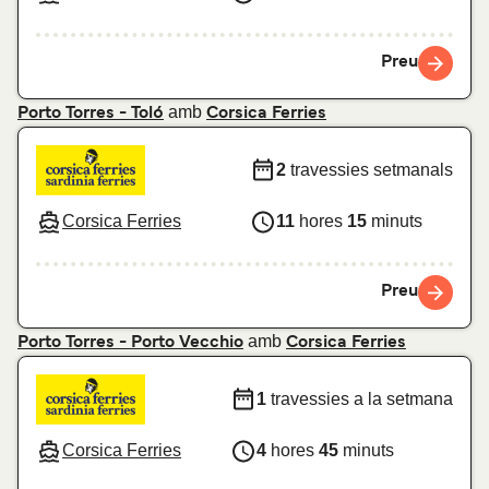
Preu
amb
Porto Torres - Toló
Corsica Ferries
2
travessies setmanals
Corsica Ferries
11
hores
15
minuts
Preu
amb
Porto Torres - Porto Vecchio
Corsica Ferries
1
travessies a la setmana
Corsica Ferries
4
hores
45
minuts