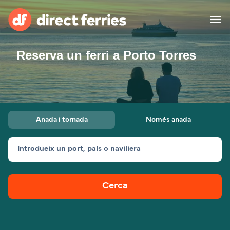
Reserva un ferri a Porto Torres
Països
Bitllets de Ferry
Cercador de rutes i ports
Allotjament
Ferris
Anada i tornada
Només anada
Catalan
Introdueix un port, país o naviliera
El meu compte
United States
Suisse (FR)
Atenció al client
Россия
Portugal
Cerca
대한민국
Suomi
Slovensko
Nederland