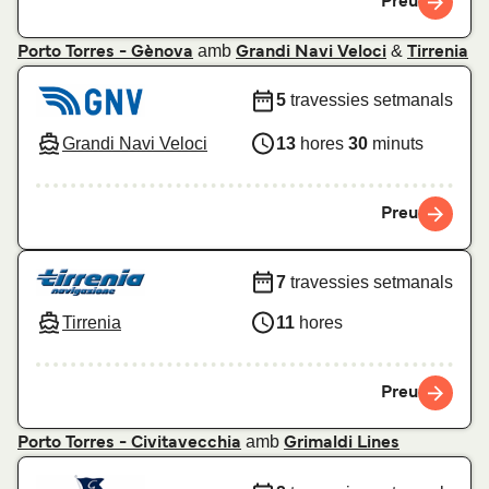
Preu
amb
&
Porto Torres - Gènova
Grandi Navi Veloci
Tirrenia
5
travessies setmanals
Grandi Navi Veloci
13
hores
30
minuts
Preu
7
travessies setmanals
Tirrenia
11
hores
Preu
amb
Porto Torres - Civitavecchia
Grimaldi Lines