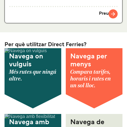
Preu
Per què utilitzar Direct Ferries?
Navega on
Navega per
vulguis
menys
Més rutes que ningú
Compara tarifes,
altre.
horaris i rutes en
un sol lloc.
Navega amb
Navega de