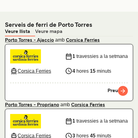
Serveis de ferri de Porto Torres
Veure llista
Veure mapa
amb
Porto Torres - Ajaccio
Corsica Ferries
1
travessies a la setmana
Corsica Ferries
4
hores
15
minuts
Preu
amb
Porto Torres - Propriano
Corsica Ferries
1
travessies a la setmana
Corsica Ferries
3
hores
45
minuts