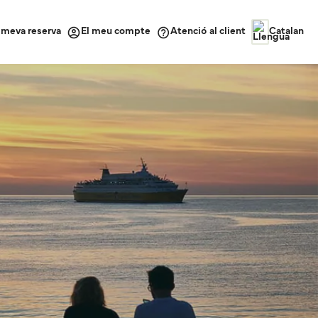
a meva reserva
Atenció al client
El meu compte
Catalan