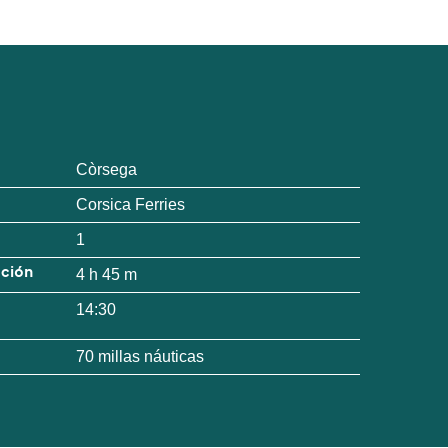
Còrsega
Corsica Ferries
1
ación
4 h 45 m
14:30
70 millas náuticas