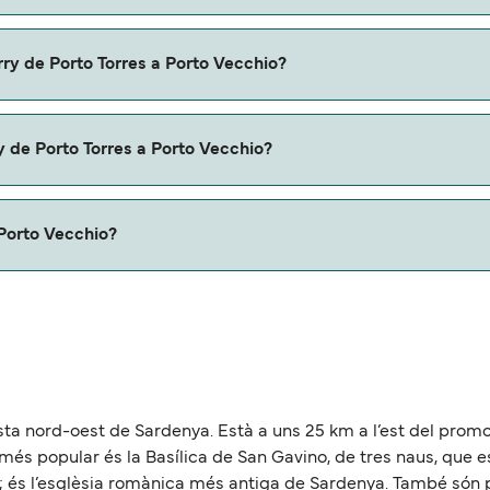
orto Torres a Porto Vecchio con:
rry de Porto Torres a Porto Vecchio?
orres a Porto Vecchio con
 de Porto Torres a Porto Vecchio?
u ferry. Puede que necesites el pasaporte de tus mascotas y
 Porto Vecchio?
chio es de aproximadamente 70 millas.
osta nord-oest de Sardenya. Està a uns 25 km a l’est del promon
ita més popular és la Basílica de San Gavino, de tres naus, que
nit; és l’esglèsia romànica més antiga de Sardenya. També só