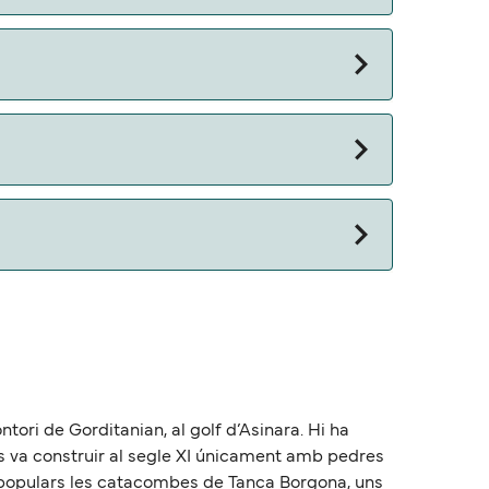
 otros documentos. Actualmente puedes viajar
tori de Gorditanian, al golf d’Asinara. Hi ha
 es va construir al segle XI únicament amb pedres
n populars les catacombes de Tanca Borgona, uns