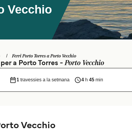
to Vecchio
Ferri Porto Torres a Porto Vecchio
o
Porto Vecchio
 per a Porto Torres -
1
travessies a la setmana
4
h
45
min
Porto Vecchio