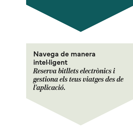
Navega de manera
intel·ligent
Reserva bitllets electrònics i
gestiona els teus viatges des de
l'aplicació.