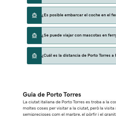
Sí, se puede viajar como pasajero a pie de P
¿Es posible embarcar el coche en el fe
Corsica Ferries
Sí, puedes viajar con un vehículo de Porto T
¿Se puede viajar con mascotas en ferry
Corsica Ferries
Sí, podrás viajar con mascotas a bordo en t
¿Cuál es la distancia de Porto Torres a
con mascotas con:
Corsica Ferries
La distancia entre Porto Torres y Porto Vec
Guia de Porto Torres
La ciutat italiana de Porto Torres es troba a la c
moltes coses per visitar a la ciutat, però la vis
semiprecioses com el marbre, el pòrfir i el gra