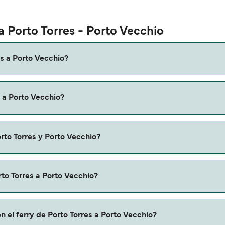
a Porto Torres - Porto Vecchio
es a Porto Vecchio?
Torres a Porto Vecchio es de aproximadamente 4 horas 45 minut
s a Porto Vecchio?
ndamos que verifiques online la información más actualizada
Vecchio puede variar según la temporada. El precio promedio d
rto Torres y Porto Vecchio?
serva.
y de Porto Torres a Porto Vecchio.
rto Torres a Porto Vecchio?
Porto Vecchio a través de nuestro buscador de ferry online. 
n el ferry de Porto Torres a Porto Vecchio?
mas promociones y descuentos de las compañías navieras.