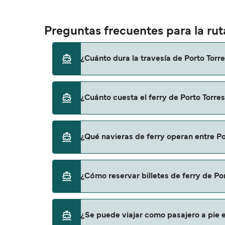
Preguntas frecuentes para la rut
¿Cuánto dura la travesía de Porto Torr
El tiempo de la travesía en ferry de Porto 
¿Cuánto cuesta el ferry de Porto Torre
una temporada a otra, por lo que te recome
El precio del ferry de Porto Torres a Porto 
¿Qué navieras de ferry operan entre Po
de 44€. El precio no incluye los gastos de re
Corsica Ferries proporciona travesías en ferr
¿Cómo reservar billetes de ferry de Po
Puedes reservar tu viaje de Porto Torres a 
¿Se puede viajar como pasajero a pie e
página de ofertas para descrubrir las últi