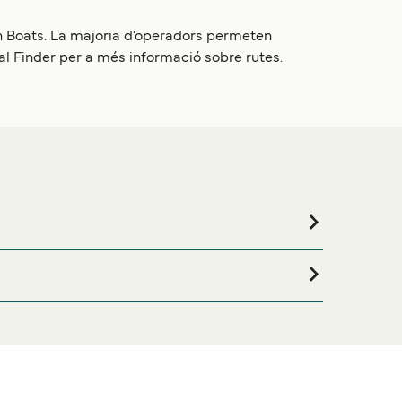
hn Boats. La majoria d’operadors permeten
eal Finder per a més informació sobre rutes.
durant tota la teva estada, visita la nostra pàgina
.