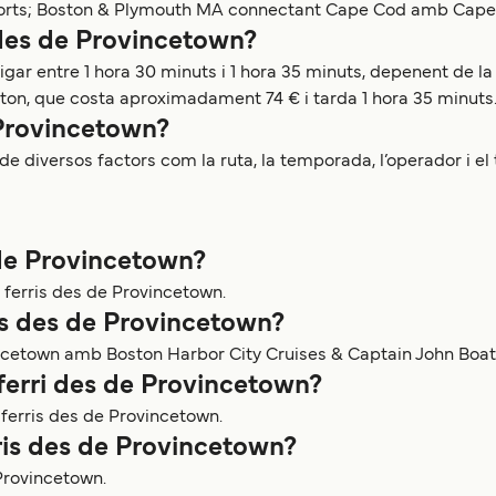
 ports; Boston & Plymouth MA connectant Cape Cod amb Cape
 des de Provincetown?
igar entre 1 hora 30 minuts i 1 hora 35 minuts, depenent de l
ston, que costa aproximadament 74 € i tarda 1 hora 35 minuts
 Provincetown?
 diversos factors com la ruta, la temporada, l’operador i el t
 de Provincetown?
ferris des de Provincetown.
ris des de Provincetown?
vincetown amb Boston Harbor City Cruises & Captain John Boat
ferri des de Provincetown?
ferris des de Provincetown.
rris des de Provincetown?
 Provincetown.