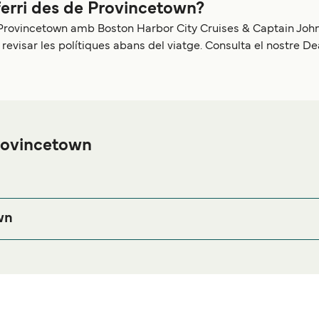
ferri des de Provincetown?
 de Provincetown amb Boston Harbor City Cruises & Captain Jo
 revisar les polítiques abans del viatge. Consulta el nostre D
Provincetown
e a prop del port de ferri de Provincetown o busques allotjament 
us en allotjament i una de les seleccions més àmplies a internet
wn
MA 02657