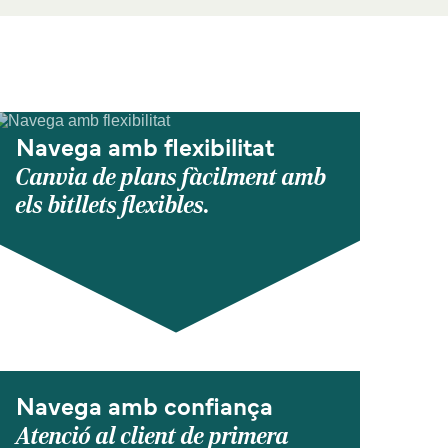
Navega amb flexibilitat
Canvia de plans fàcilment amb
els bitllets flexibles.
Navega amb confiança
Atenció al client de primera