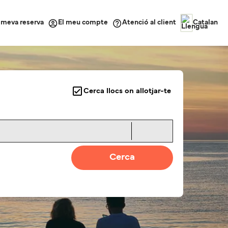
a meva reserva
Atenció al client
El meu compte
Catalan
Cerca llocs on allotjar-te
Cerca