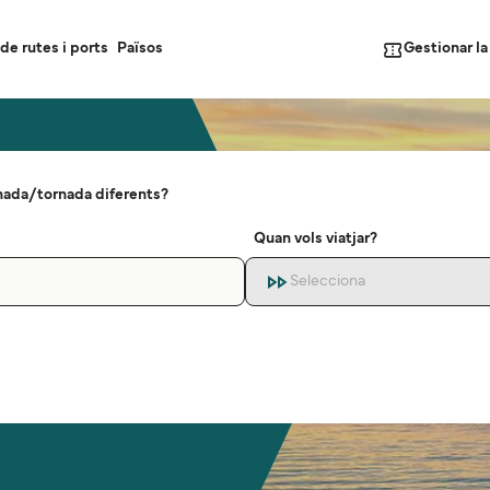
Gestionar l
de rutes i ports
Països
nada/tornada diferents?
Quan vols viatjar?
Selecciona