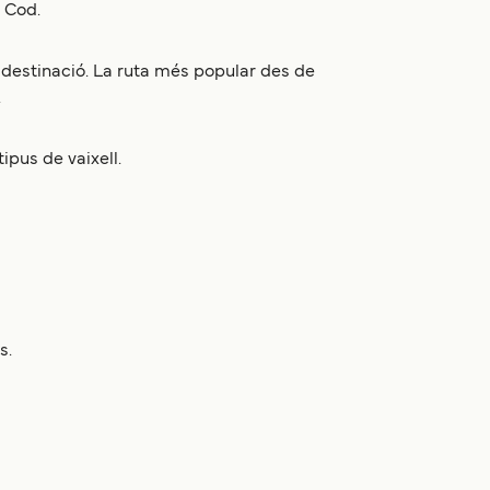
 Cod.
a destinació. La ruta més popular des de
.
ipus de vaixell.
s.