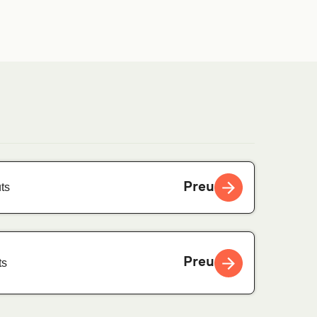
Preu
ts
Preu
ts