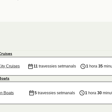
Cruises
ity Cruises
11
travessies setmanals
1
hora
35
minu
Boats
hn Boats
5
travessies setmanals
1
hora
30
minu