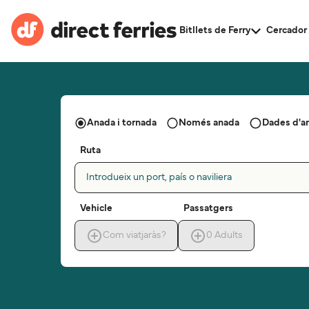
Bitllets de Ferry
Cercador 
Anada i tornada
Només anada
Dades d'a
Ruta
Introdueix un port, país o naviliera
Vehicle
Passatgers
Com viatjaràs?
0
Adults