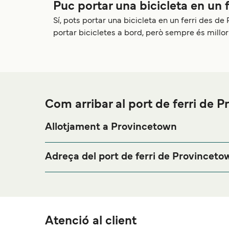
Puc portar una bicicleta en un 
Sí, pots portar una bicicleta en un ferri des
portar bicicletes a bord, però sempre és millor
Com arribar al port de ferri de 
Allotjament a Provincetown
Si vols passar una nit abans o després del teu viatg
de
per als millors pre
Allotjament a Provincetown
Adreça del port de ferri de Provinceto
9 Ryder St Ext, Provincetown, MA 02657
MacMillan Wharf - 9 Ryder St Ext, Provincetown, 
Atenció al client