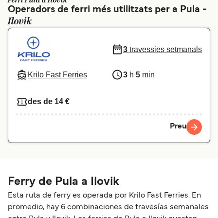
Ferri Pula a Ilovik
Operadors de ferri més utilitzats per a Pula -
Schweiz (DE)
Norge
Ilovik
Україна
Indonesia
3
travessies setmanals
المغرب
Maroc (FR)
Krilo Fast Ferries
3
h
5
min
des de 14 €
Preu
Ferry de Pula a Ilovik
Esta ruta de ferry es operada por Krilo Fast Ferries. En
promedio, hay 6 combinaciones de travesías semanales