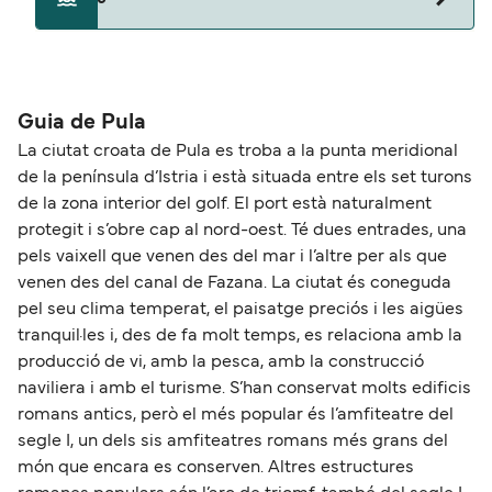
La distancia entre Pula y Ilovik es de
aproximadamente 49 millas.
Guia de Pula
La ciutat croata de Pula es troba a la punta meridional
de la península d’Istria i està situada entre els set turons
de la zona interior del golf. El port està naturalment
protegit i s’obre cap al nord-oest. Té dues entrades, una
pels vaixell que venen des del mar i l’altre per als que
venen des del canal de Fazana. La ciutat és coneguda
pel seu clima temperat, el paisatge preciós i les aigües
tranquil·les i, des de fa molt temps, es relaciona amb la
producció de vi, amb la pesca, amb la construcció
naviliera i amb el turisme. S’han conservat molts edificis
romans antics, però el més popular és l’amfiteatre del
segle I, un dels sis amfiteatres romans més grans del
món que encara es conserven. Altres estructures