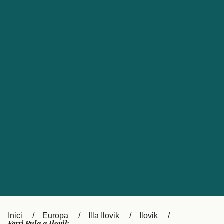
Česká republika
Australia
España
New Zealand
France
日本
Sverige
Ireland
Danmark
中国
Türkiye
العربية
UK
Österreich (DE)
Italia
Canada (FR)
Canada
België (NL)
Ελλάδα
Belgique (FR)
Inici
Europa
Illa Ilovik
Ilovik
Polska
Deutschland