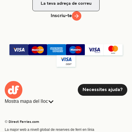
Inscriu-te
Necessites ajuda?
Mostra mapa del lloc
Ferris
Reserves
Països
Allotjament
© Direct Ferries.com
Atenció al client
Càrrega
La major web a nivell global de reserves de ferri en línia