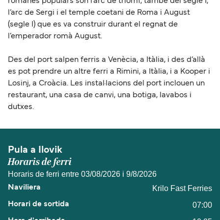
romanes populars són l’arc de triomf, també del segle I,
l’arc de Sergi i el temple coetani de Roma i August
(segle I) que es va construir durant el regnat de
l’emperador romà August.
Des del port salpen ferris a Venècia, a Itàlia, i des d’allà
es pot prendre un altre ferri a Rimini, a Itàlia, i a Kooper i
Losinj, a Croàcia. Les instal·lacions del port inclouen un
restaurant, una casa de canvi, una botiga, lavabos i
dutxes.
Pula a Ilovik
Horaris de ferri
Horaris de ferri entre 03/08/2026 i 9/8/2026
Krilo Fast Ferries
07:00