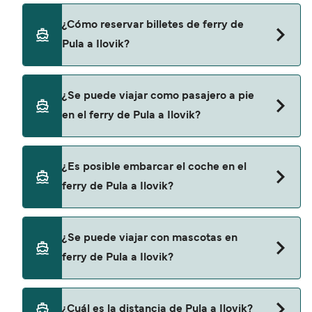
Krilo Fast Ferries proporciona travesías en ferry
¿Cómo reservar billetes de ferry de
de Pula a Ilovik.
Pula a Ilovik?
Puedes reservar tu viaje de Pula a Ilovik a través
¿Se puede viajar como pasajero a pie
de nuestro buscador de ferry online. Además,
en el ferry de Pula a Ilovik?
también puedes consultar nuestra página de
ofertas para descrubrir las últimas promociones
y descuentos de las compañías navieras.
Sí, se puede viajar como pasajero a pie de Pula a
¿Es posible embarcar el coche en el
Ilovik con:
ferry de Pula a Ilovik?
Krilo Fast Ferries
No, no podrás llevar tu coche en el ferry a Ilovik.
¿Se puede viajar con mascotas en
ferry de Pula a Ilovik?
No, no se admiten mascotas a bordo de los ferris.
¿Cuál es la distancia de Pula a Ilovik?