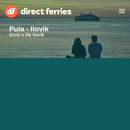
Pula - Ilovik
Països
Ferris a
Illa Ilovik
Bitllets de Ferry
Cercador de rutes i ports
Allotjament
Ferris
Catalan
El meu compte
United States
Suisse (FR)
Atenció al client
Россия
Portugal
대한민국
Suomi
Slovensko
Nederland