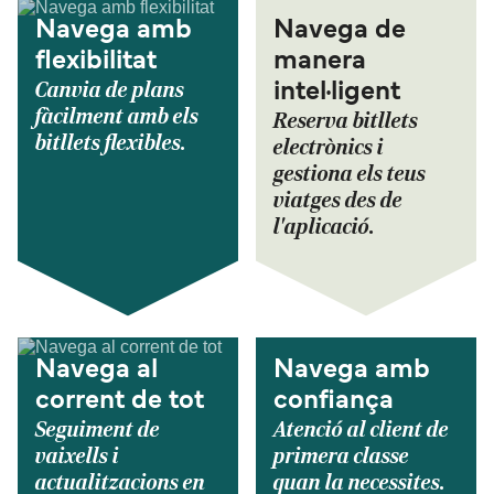
Navega amb
Navega de
flexibilitat
manera
Canvia de plans
intel·ligent
fàcilment amb els
Reserva bitllets
bitllets flexibles.
electrònics i
gestiona els teus
viatges des de
l'aplicació.
Navega al
Navega amb
corrent de tot
confiança
Seguiment de
Atenció al client de
vaixells i
primera classe
actualitzacions en
quan la necessites.