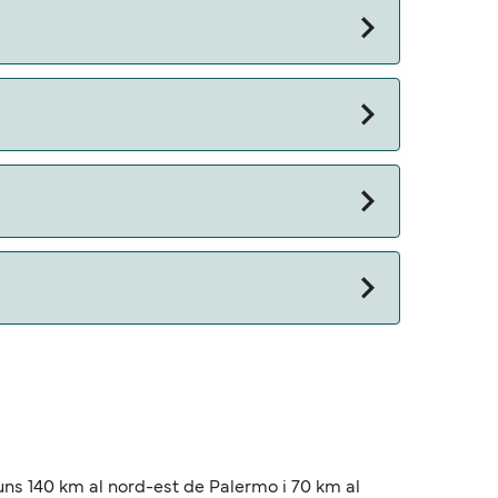
én puedes consultar nuestra página de ofertas
 otros documentos. Actualmente puedes viajar
 a uns 140 km al nord-est de Palermo i 70 km al