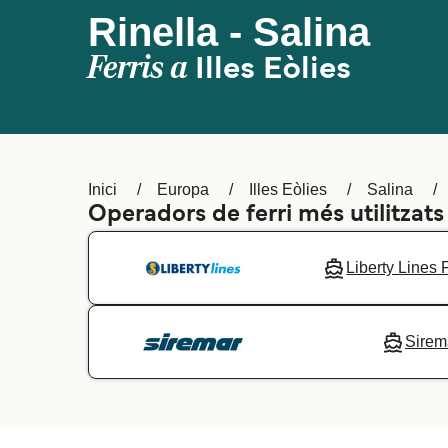
Rinella - Salina
Ferris a
Illes Eòlies
Inici
Europa
Illes Eòlies
Salina
Operadors de ferri més utilitzats
Liberty Lines 
Sirem