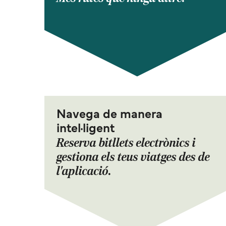
Navega de manera
intel·ligent
Reserva bitllets electrònics i
gestiona els teus viatges des de
l'aplicació.