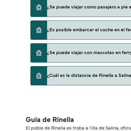
Siremar
Puedes reservar tu viaje de Rinella a Salin
¿Se puede viajar como pasajero a pie en
para descrubrir las últimas promociones y 
Sí, se puede viajar como pasajero a pie de Ri
¿Es posible embarcar el coche en el fer
Liberty Lines Fast Ferries
Siremar
Sí, puedes viajar con un vehículo de Rinella a
¿Se puede viajar con mascotas en ferry
Siremar
Sí, podrás viajar con mascotas a bordo en t
¿Cuál es la distancia de Rinella a Salin
con mascotas con:
Liberty Lines Fast Ferries
La distancia entre Rinella y Salina es de ap
Guia de Rinella
El poble de Rinella es troba a l’illa de Salina, of