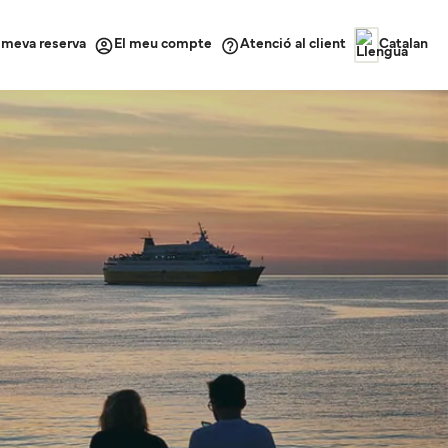
a meva reserva
Atenció al client
El meu compte
Catalan