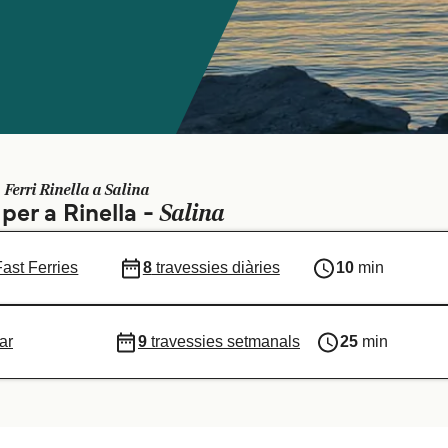
Ferri Rinella a Salina
Salina
 per a Rinella -
Fast Ferries
8
travessies diàries
10
min
ar
9
travessies setmanals
25
min