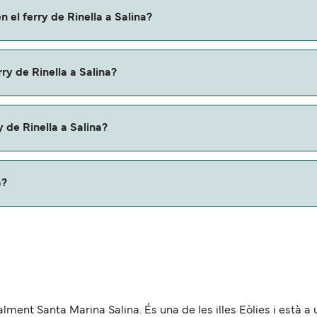
a a través de nuestro buscador de ferry online. Además, tambi
 el ferry de Rinella a Salina?
descuentos de las compañías navieras.
nella a Salina con:
ry de Rinella a Salina?
 Salina con
 de Rinella a Salina?
u ferry. Puede que necesites el pasaporte de tus mascotas y
a?
roximadamente 3 millas.
icialment Santa Marina Salina. És una de les illes Eòlies i està