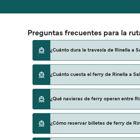
Preguntas frecuentes para la ruta
¿Cuánto dura la travesía de Rinella a S
El tiempo de la travesía en ferry de Rinell
¿Cuánto cuesta el ferry de Rinella a Sa
otra, por lo que te recomendamos que verifi
El precio del ferry de Rinella a Salina puede
¿Qué navieras de ferry operan entre Rin
los gastos de reserva.
Hay 2 navieras populares que operan en la ru
¿Cómo reservar billetes de ferry de Rin
Liberty Lines Fast Ferries