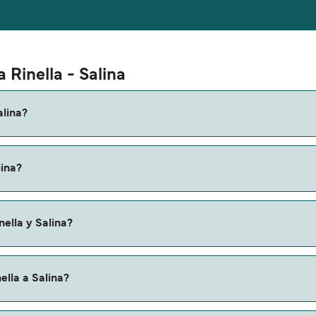
 Rinella - Salina
alina?
a a Salina es de aproximadamente 10 minutos. La duración de 
lina?
ques online la información más actualizada.
 variar según la temporada. El precio promedio de un ferry de 
ella y Salina?
ta de Rinella a Salina. Estas son:
ella a Salina?