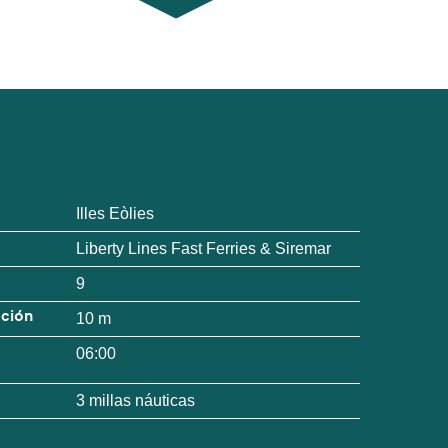
Illes Eòlies
Liberty Lines Fast Ferries & Siremar
9
ación
10 m
06:00
3 millas náuticas