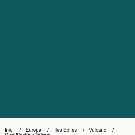
Česká republika
Australia
España
New Zealand
France
日本
Sverige
Ireland
Danmark
中国
Türkiye
العربية
UK
Österreich (DE)
Italia
Canada (FR)
Canada
België (NL)
Ελλάδα
Belgique (FR)
Inici
Europa
Illes Eòlies
Vulcano
Polska
Deutschland