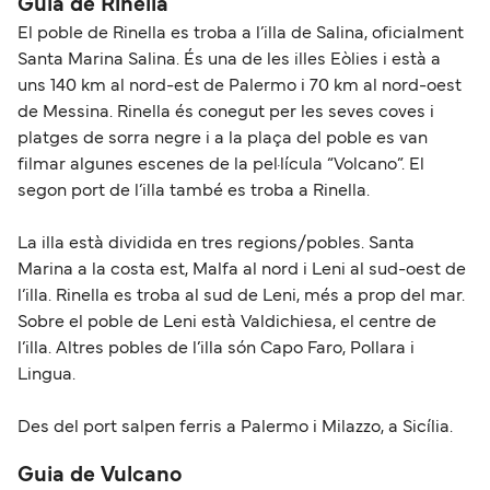
Guia de Rinella
El poble de Rinella es troba a l’illa de Salina, oficialment
Santa Marina Salina. És una de les illes Eòlies i està a
uns 140 km al nord-est de Palermo i 70 km al nord-oest
de Messina. Rinella és conegut per les seves coves i
platges de sorra negre i a la plaça del poble es van
filmar algunes escenes de la pel·lícula “Volcano”. El
segon port de l’illa també es troba a Rinella.
La illa està dividida en tres regions/pobles. Santa
Marina a la costa est, Malfa al nord i Leni al sud-oest de
l’illa. Rinella es troba al sud de Leni, més a prop del mar.
Sobre el poble de Leni està Valdichiesa, el centre de
l’illa. Altres pobles de l’illa són Capo Faro, Pollara i
Lingua.
Des del port salpen ferris a Palermo i Milazzo, a Sicília.
Guia de Vulcano