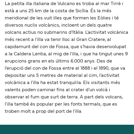
La petita illa italiana de Vulcano es troba al mar Tirrè i
està a uns 25 km de la costa de Sicília. És la més
meridional de les vuit illes que formen les Eòlies i té
diversos nuclis volcànics, incloent un dels quatre
volcans actius no submarins d’Itàlia. L’activitat volcànica
més recent a l’illa va tenir lloc al Gran Cratere, al
capdamunt del con de Fossa, que s’havia desenvolupat
a la Caldera Lentia, al mig de l’illa, i que ha tingut unes 9
erupcions grans en els últims 6.000 anys. Des de
l’erupció del con de Fossa entre el 1888 i el 1890, que va
depositar uns 5 metres de material al cim, l’activitat
volcànica a l’illa ha estat tranquil·la. Els visitants més
valents poden caminar fins al crater d’un volcà i
observar el fum que surt de terra. A part dels volcans,
l’illa també és popular per les fonts termals, que es
troben molt a prop del port de l’illa.