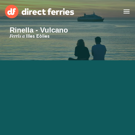
Rinella - Vulcano
Països
Ferris a
Illes Eòlies
Bitllets de Ferry
Cercador de rutes i ports
Allotjament
Ferris
Catalan
El meu compte
United States
Suisse (FR)
Atenció al client
Россия
Portugal
대한민국
Suomi
Slovensko
Nederland