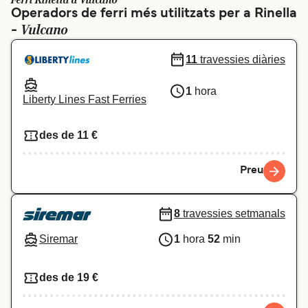
Ferri Rinella a Vulcano
Operadors de ferri més utilitzats per a Rinella
Schweiz (DE)
Norge
Vulcano
-
Україна
Indonesia
11
travessies diàries
المغرب
Maroc (FR)
1
hora
Liberty Lines Fast Ferries
des de 11 €
Preu
8
travessies setmanals
Siremar
1
hora
52
min
des de 19 €