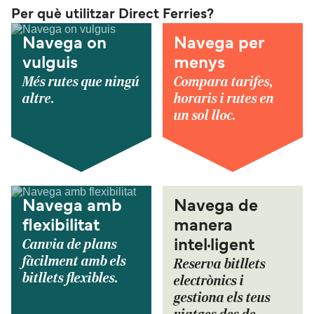
Per què utilitzar Direct Ferries?
Navega on
Navega per
vulguis
menys
Més rutes que ningú
Compara tarifes,
altre.
horaris i rutes en
un sol lloc.
Navega amb
Navega de
flexibilitat
manera
Canvia de plans
intel·ligent
fàcilment amb els
Reserva bitllets
bitllets flexibles.
electrònics i
gestiona els teus