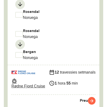
Rosendal
Noruega
Rosendal
Noruega
Bergen
Noruega
12
travessies setmanals
1
hora
55
min
Rødne Fjord Cruise
Preu