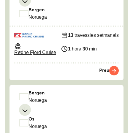
Bergen
Noruega
13
travessies setmanals
1
hora
30
min
Rødne Fjord Cruise
Preu
Bergen
Noruega
Os
Noruega