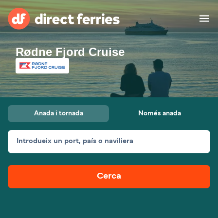
Rødne Fjord Cruise
Països
Bitllets de Ferry
Cercador de rutes i ports
Allotjament
Ferris
Anada i tornada
Només anada
Catalan
Introdueix un port, país o naviliera
El meu compte
United States
Suisse (FR)
Atenció al client
Россия
Portugal
Cerca
대한민국
Suomi
Slovensko
Nederland