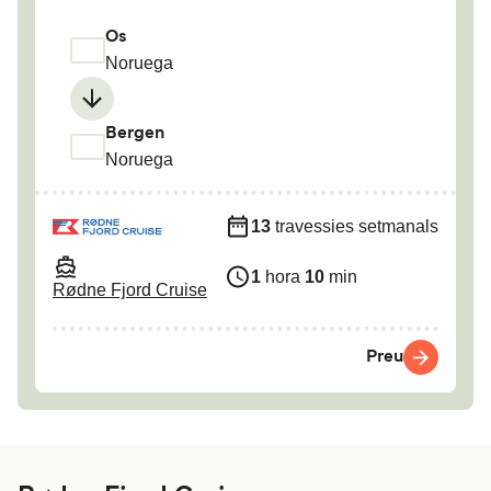
Os
Noruega
Bergen
Noruega
13
travessies setmanals
1
hora
10
min
Rødne Fjord Cruise
Preu