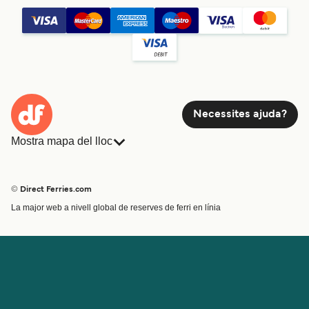
Necessites ajuda?
Mostra mapa del lloc
Ferris
Reserves
Països
Allotjament
© Direct Ferries.com
Atenció al client
Càrrega
La major web a nivell global de reserves de ferri en línia
Cercador de rutes i ports
Mini Creuer
Special Offers
Tren i ferri
Ofertes Especials
Bitllets de Ferry
Compte
Ajuda i assistència