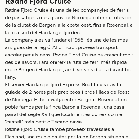
Rødne Fjord Cruise
Rødne Fjord Cruise és una de les companyies de ferris
de passatgers més grans de Noruega i ofereix rutes des
de la ciutat de Bergen, a la costa oest, fins a Rosendal, a
la riba sud del Hardangerfjorden.
La companyia es va fundar el 1956 i és una de les més
antigues de la regió. Al principi, proveïa transport
escolar per als nens. Rødne Fjord Cruise ha crescut molt
des de llavors, i ara ofereix la ruta de ferri més ràpida
entre Bergen i Hardanger, amb serveis diàris durant tot
l'any.
El servei Hardangerfjord Express Boat fa una visita
guiada de 2 hores pels preciosos fiords i llacs de l'oest
de Noruega. El ferri viatja entre Bergen i Rosendal, un
poble famós per la finca Baronia Rosendal, una casa
pairal del segle XVII que localment es coneix com el
"castell" més petit d'Escandinàvia.
Rødne Fjord Cruise també proveeix travessies a
Flesland, una municipalitat petita de Bergen situada al