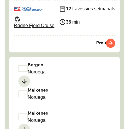
12
travessies setmanals
35
min
Rødne Fjord Cruise
Preu
Bergen
Noruega
Malkenes
Noruega
Malkenes
Noruega