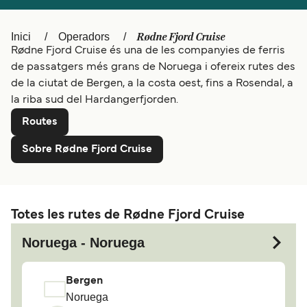
Schweiz (DE)
Norge
Rødne Fjord Cruise
Inici
Operadors
Rødne Fjord Cruise és una de les companyies de ferris
Україна
Indonesia
de passatgers més grans de Noruega i ofereix rutes des
المغرب
Maroc (FR)
de la ciutat de Bergen, a la costa oest, fins a Rosendal, a
la riba sud del Hardangerfjorden.
Routes
Sobre Rødne Fjord Cruise
Totes les rutes de Rødne Fjord Cruise
Noruega - Noruega
Bergen
Noruega