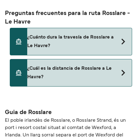
Preguntas frecuentes para la ruta Rosslare -
Le Havre
¿Cuánto dura la travesía de Rosslare a
Le Havre?
Esta ruta no navega actualmente. Consulta
¿Cuál es la distancia de Rosslare a Le
nuestro buscador de ofertas para ver rutas
Havre?
alternativas.
La distancia entre Rosslare y Le Havre es de
aproximadamente 0 millas.
Guia de Rosslare
El poble irlandès de Rosslare, o Rosslare Strand, és un
port i resort costal situat al comtat de Wexford, a
Irlanda. Un llarg sorral separa el port de Wexford del