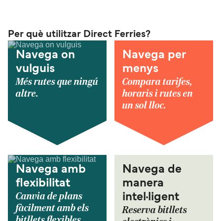
Per què utilitzar Direct Ferries?
Navega on
Navega per
vulguis
menys
Més rutes que ningú
Compara tarifes,
altre.
horaris i rutes en
un sol lloc.
Navega amb
Navega de
flexibilitat
manera
Canvia de plans
intel·ligent
fàcilment amb els
Reserva bitllets
bitllets flexibles.