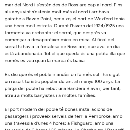
mar del Nord i s’estén des de Rosslare cap al nord. Fins
als anys vint s’estenia molt més al nord i arribava
gairebé a Raven Point, per això, el port de Wexford tenia
una boca molt estreta. Durant l’hivern del 1924/1925 una
tormenta va crebantar el sorral, que després va
començar a desaparèixer mica en mica. Al final del
sorral hi havia la fortalesa de Rosslare, que avui en dia
està abandonada. Tot el que queda és una petita illa que
només es veu quan la marea és baixa.
Es diu que és el poble irlandès on fa més sol i ha sigut
un resort turístic popular durant al menys 100 anys. La
platja del poble ha rebut una Bandera Blava i, per tant,
atreu a molts banyistes i a moltes famílies.
El port modern del poble té bones instal·acions de
passatgers i proveeix serveis de ferri a Pembroke, amb
una travessia d’unes 4 hores; a Fishguard, amb una