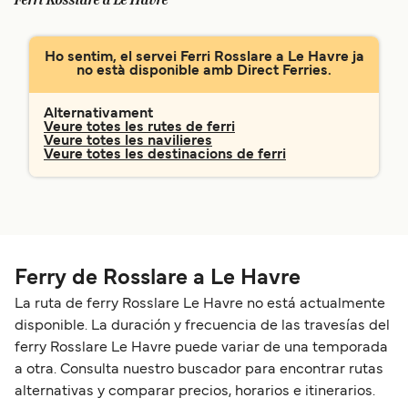
Ferri Rosslare a Le Havre
Schweiz (DE)
Norge
Ho sentim, el servei Ferri Rosslare a Le Havre ja
Україна
Indonesia
no està disponible amb Direct Ferries.
المغرب
Maroc (FR)
Alternativament
Veure totes les rutes de ferri
Veure totes les navilieres
Veure totes les destinacions de ferri
Ferry de Rosslare a Le Havre
La ruta de ferry Rosslare Le Havre no está actualmente
disponible. La duración y frecuencia de las travesías del
ferry Rosslare Le Havre puede variar de una temporada
a otra. Consulta nuestro buscador para encontrar rutas
alternativas y comparar precios, horarios e itinerarios.