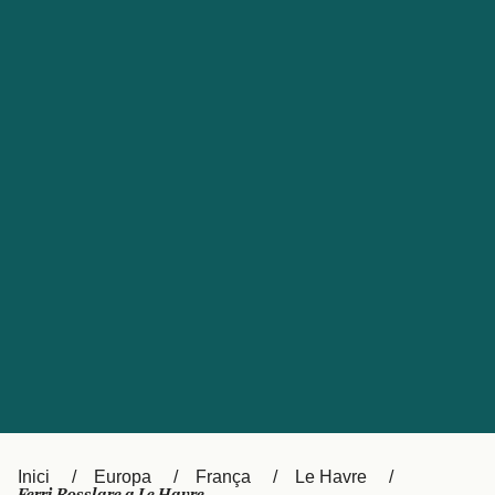
Česká republika
Australia
España
New Zealand
France
日本
Sverige
Ireland
Danmark
中国
Türkiye
العربية
UK
Österreich (DE)
Italia
Canada (FR)
Canada
België (NL)
Ελλάδα
Belgique (FR)
Inici
Europa
França
Le Havre
Polska
Deutschland