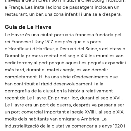
travessia de 3 hores i 30 minuts, i a Cherbourg i Roscoff,
a França. Les instal·lacions de passatgers inclouen un
restaurant, un bar, una zona infantil i una sala d’espera.
Guia de Le Havre
Le Havre és una ciutat portuària francesa fundada pel
rei Francesc I l’any 1517, després que els ports
d’Hornfleur i d’Harfleur, a l’estuari del Seine, s’enllotessin.
Durant la primera meitat del segle XIX les muralles van
cedir terreny al port perquè aquest es pogués expandir i
més tard, durant el mateix segle, es van demolir
completament. Hi ha una sèrie d’esdeveniments que
han contribuït al ràpid desenvolupament i a la
demografia de la ciutat en la història relativament
recent de Le Havre. En primer lloc, durant el segle XVII,
Le Havre era un port de guerra, després va passar a ser
un port comercial important al segle XVIII i, al segle XIX,
molts dels habitants van emigrar a Amèrica. La
industrialització de la ciutat va començar als anys 1920 i