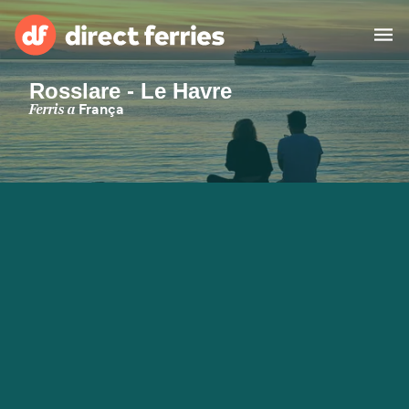
Rosslare - Le Havre
Països
Ferris a
França
Bitllets de Ferry
Cercador de rutes i ports
Allotjament
Ferris
Catalan
El meu compte
United States
Suisse (FR)
Atenció al client
Россия
Portugal
대한민국
Suomi
Slovensko
Nederland