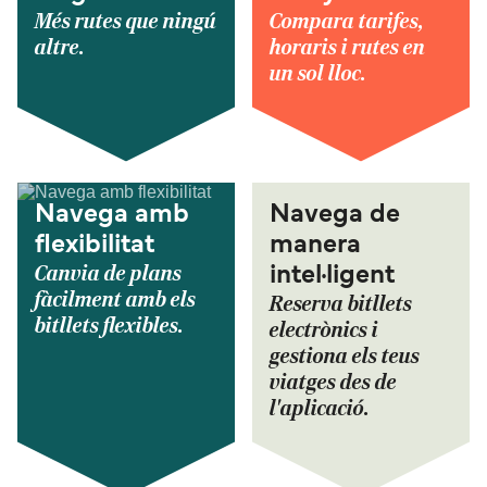
Més rutes que ningú
Compara tarifes,
altre.
horaris i rutes en
un sol lloc.
Navega amb
Navega de
flexibilitat
manera
Canvia de plans
intel·ligent
fàcilment amb els
Reserva bitllets
bitllets flexibles.
electrònics i
gestiona els teus
viatges des de
l'aplicació.