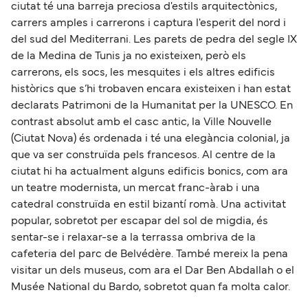
ciutat té una barreja preciosa d'estils arquitectònics,
carrers amples i carrerons i captura l'esperit del nord i
del sud del Mediterrani. Les parets de pedra del segle IX
de la Medina de Tunis ja no existeixen, però els
carrerons, els socs, les mesquites i els altres edificis
històrics que s’hi trobaven encara existeixen i han estat
declarats Patrimoni de la Humanitat per la UNESCO. En
contrast absolut amb el casc antic, la Ville Nouvelle
(Ciutat Nova) és ordenada i té una elegància colonial, ja
que va ser construïda pels francesos. Al centre de la
ciutat hi ha actualment alguns edificis bonics, com ara
un teatre modernista, un mercat franc-àrab i una
catedral construïda en estil bizantí romà. Una activitat
popular, sobretot per escapar del sol de migdia, és
sentar-se i relaxar-se a la terrassa ombriva de la
cafeteria del parc de Belvédère. També mereix la pena
visitar un dels museus, com ara el Dar Ben Abdallah o el
Musée National du Bardo, sobretot quan fa molta calor.