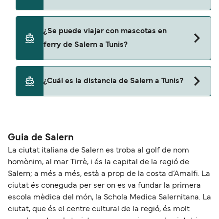
Grimaldi Lines
Sí, puedes viajar con un vehículo de Salern a Tunis
¿Se puede viajar con mascotas en
con
ferry de Salern a Tunis?
Grimaldi Lines
Sí, podrás viajar con mascotas a bordo en tu
¿Cuál es la distancia de Salern a Tunis?
ferry. Puede que necesites el pasaporte de tus
mascotas y otros documentos. Actualmente
La distancia entre Salern y Tunis es de
puedes viajar con mascotas con:
aproximadamente 350 millas.
Grimaldi Lines
Guia de Salern
La ciutat italiana de Salern es troba al golf de nom
homònim, al mar Tirrè, i és la capital de la regió de
Salern; a més a més, està a prop de la costa d’Amalfi. La
ciutat és coneguda per ser on es va fundar la primera
escola mèdica del món, la Schola Medica Salernitana. La
ciutat, que és el centre cultural de la regió, és molt