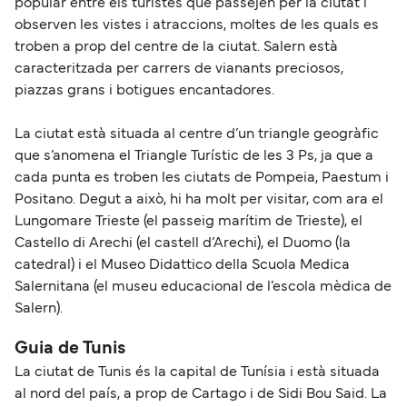
popular entre els turistes que passejen per la ciutat i
observen les vistes i atraccions, moltes de les quals es
troben a prop del centre de la ciutat. Salern està
caracteritzada per carrers de vianants preciosos,
piazzas grans i botigues encantadores.
La ciutat està situada al centre d’un triangle geogràfic
que s’anomena el Triangle Turístic de les 3 Ps, ja que a
cada punta es troben les ciutats de Pompeia, Paestum i
Positano. Degut a això, hi ha molt per visitar, com ara el
Lungomare Trieste (el passeig marítim de Trieste), el
Castello di Arechi (el castell d’Arechi), el Duomo (la
catedral) i el Museo Didattico della Scuola Medica
Salernitana (el museu educacional de l’escola mèdica de
Salern).
Guia de Tunis
La ciutat de Tunis és la capital de Tunísia i està situada
al nord del país, a prop de Cartago i de Sidi Bou Said. La