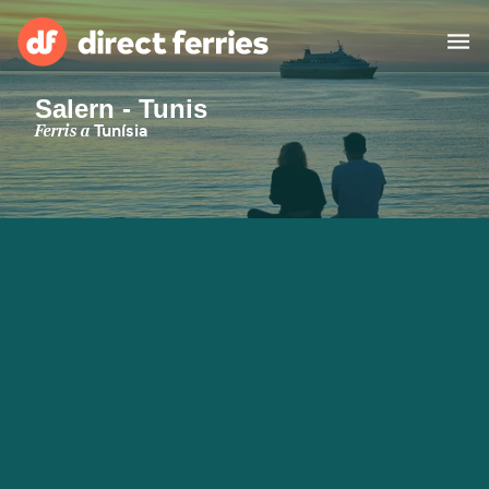
Salern - Tunis
Països
Ferris a
Tunísia
Bitllets de Ferry
Cercador de rutes i ports
Allotjament
Ferris
Catalan
El meu compte
United States
Suisse (FR)
Atenció al client
Россия
Portugal
대한민국
Suomi
Slovensko
Nederland