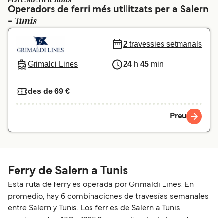
Ferri Salern a Tunis
Operadors de ferri més utilitzats per a Salern
Schweiz (DE)
Norge
Tunis
-
Україна
Indonesia
2
travessies setmanals
المغرب
Maroc (FR)
Grimaldi Lines
24
h
45
min
des de 69 €
Preu
Ferry de Salern a Tunis
Esta ruta de ferry es operada por Grimaldi Lines. En
promedio, hay 6 combinaciones de travesías semanales
entre Salern y Tunis. Los ferries de Salern a Tunis